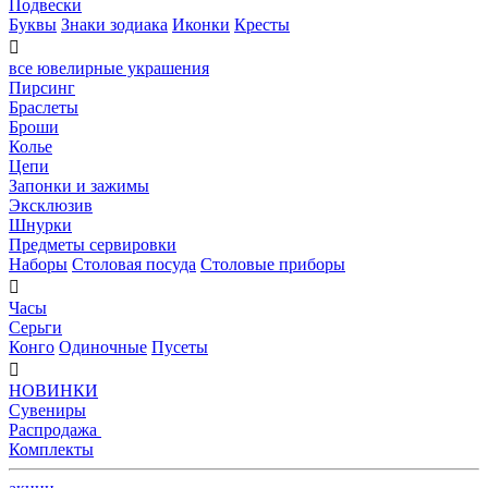
Подвески
Буквы
Знаки зодиака
Иконки
Кресты

все ювелирные украшения
Пирсинг
Браслеты
Броши
Колье
Цепи
Запонки и зажимы
Эксклюзив
Шнурки
Предметы сервировки
Наборы
Столовая посуда
Столовые приборы

Часы
Серьги
Конго
Одиночные
Пусеты

НОВИНКИ
Сувениры
Распродажа
Комплекты