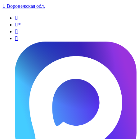

Воронежская обл.

*

