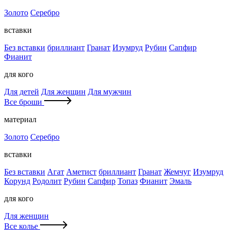
Золото
Серебро
вставки
Без вставки
бриллиант
Гранат
Изумруд
Рубин
Сапфир
Фианит
для кого
Для детей
Для женщин
Для мужчин
Все броши
материал
Золото
Серебро
вставки
Без вставки
Агат
Аметист
бриллиант
Гранат
Жемчуг
Изумруд
Корунд
Родолит
Рубин
Сапфир
Топаз
Фианит
Эмаль
для кого
Для женщин
Все колье