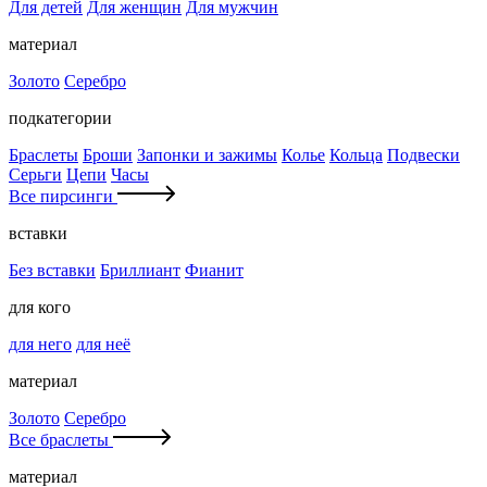
Для детей
Для женщин
Для мужчин
материал
Золото
Серебро
подкатегории
Браслеты
Броши
Запонки и зажимы
Колье
Кольца
Подвески
Серьги
Цепи
Часы
Все пирсинги
вставки
Без вставки
Бриллиант
Фианит
для кого
для него
для неё
материал
Золото
Серебро
Все браслеты
материал