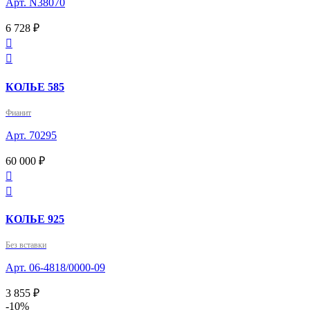
Арт. N38070
6 728 ₽


КОЛЬЕ 585
Фианит
Арт. 70295
60 000 ₽


КОЛЬЕ 925
Без вставки
Арт. 06-4818/0000-09
3 855 ₽
-10%