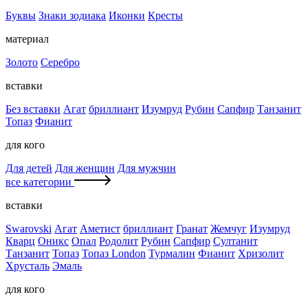
Буквы
Знаки зодиака
Иконки
Кресты
материал
Золото
Серебро
вставки
Без вставки
Агат
бриллиант
Изумруд
Рубин
Сапфир
Танзанит
Топаз
Фианит
для кого
Для детей
Для женщин
Для мужчин
все категории
вставки
Swarovski
Агат
Аметист
бриллиант
Гранат
Жемчуг
Изумруд
Кварц
Оникс
Опал
Родолит
Рубин
Сапфир
Султанит
Танзанит
Топаз
Топаз London
Турмалин
Фианит
Хризолит
Хрусталь
Эмаль
для кого