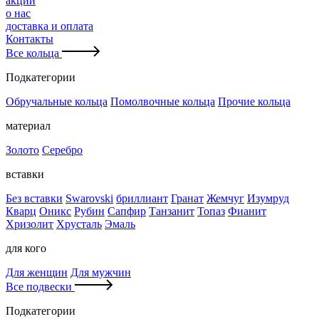
акции
о нас
доставка и оплата
Контакты
Все кольца
Подкатегории
Обручальные кольца
Помолвочные кольца
Прочие кольца
материал
Золото
Серебро
вставки
Без вставки
Swarovski
бриллиант
Гранат
Жемчуг
Изумруд
Кварц
Оникс
Рубин
Сапфир
Танзанит
Топаз
Фианит
Хризолит
Хрусталь
Эмаль
для кого
Для женщин
Для мужчин
Все подвески
Подкатегории