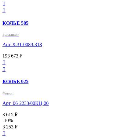


КОЛЬЕ 585
Бриллиант
Арт. 9-31-0089-318
193 673 ₽


КОЛЬЕ 925
Фианит
Арт. 06-2233/00КЦ-00
3 615 ₽
-10%
3 253 ₽
