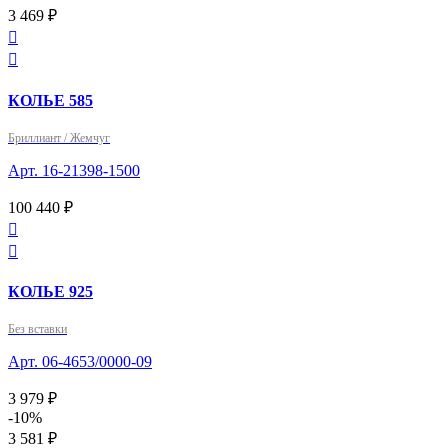
3 469 ₽


КОЛЬЕ 585
Бриллиант / Жемчуг
Арт. 16-21398-1500
100 440 ₽


КОЛЬЕ 925
Без вставки
Арт. 06-4653/0000-09
3 979 ₽
-10%
3 581 ₽