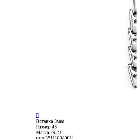

Вставка
Змея
Размер
45
Масса
29.21
инв
351118040011