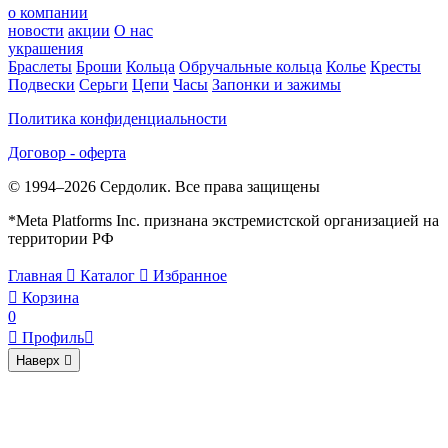
о компании
новости
акции
О нас
украшения
Браслеты
Броши
Кольца
Обручальные кольца
Колье
Кресты
Подвески
Серьги
Цепи
Часы
Запонки и зажимы
Политика конфиденциальности
Договор - оферта
© 1994–2026 Сердолик. Все права защищены
*Meta Platforms Inc. признана экстремистской организацией на
территории РФ
Главная

Каталог

Избранное

Корзина
0

Профиль

Наверх
