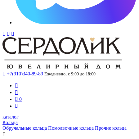




+7(910)340-89-89
Ежедневно, с 9:00 до 18:00



0

каталог
Кольца
Обручальные кольца
Помолвочные кольца
Прочие кольца
