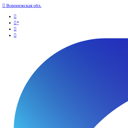

Воронежская обл.

*

