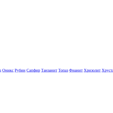
ц
Оникс
Рубин
Сапфир
Танзанит
Топаз
Фианит
Хризолит
Хруст