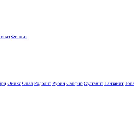
Топаз
Фианит
арц
Оникс
Опал
Родолит
Рубин
Сапфир
Султанит
Танзанит
Топ