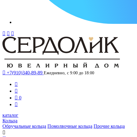




+7(910)340-89-89
Ежедневно, с 9:00 до 18:00



0

каталог
Кольца
Обручальные кольца
Помолвочные кольца
Прочие кольца
