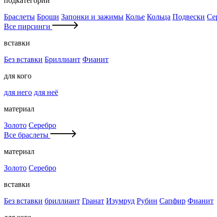
подкатегории
Браслеты
Броши
Запонки и зажимы
Колье
Кольца
Подвески
Се
Все пирсинги
вставки
Без вставки
Бриллиант
Фианит
для кого
для него
для неё
материал
Золото
Серебро
Все браслеты
материал
Золото
Серебро
вставки
Без вставки
бриллиант
Гранат
Изумруд
Рубин
Сапфир
Фианит