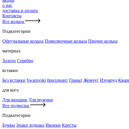
акции
о нас
доставка и оплата
Контакты
Все кольца
Подкатегории
Обручальные кольца
Помолвочные кольца
Прочие кольца
материал
Золото
Серебро
вставки
Без вставки
Swarovski
бриллиант
Гранат
Жемчуг
Изумруд
Квар
для кого
Для женщин
Для мужчин
Все подвески
Подкатегории
Буквы
Знаки зодиака
Иконки
Кресты