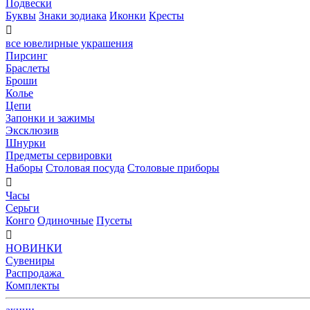
Подвески
Буквы
Знаки зодиака
Иконки
Кресты

все ювелирные украшения
Пирсинг
Браслеты
Броши
Колье
Цепи
Запонки и зажимы
Эксклюзив
Шнурки
Предметы сервировки
Наборы
Столовая посуда
Столовые приборы

Часы
Серьги
Конго
Одиночные
Пусеты

НОВИНКИ
Сувениры
Распродажа
Комплекты