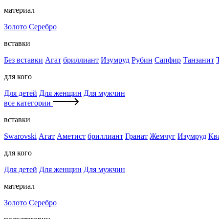
материал
Золото
Серебро
вставки
Без вставки
Агат
бриллиант
Изумруд
Рубин
Сапфир
Танзанит
для кого
Для детей
Для женщин
Для мужчин
все категории
вставки
Swarovski
Агат
Аметист
бриллиант
Гранат
Жемчуг
Изумруд
Кв
для кого
Для детей
Для женщин
Для мужчин
материал
Золото
Серебро