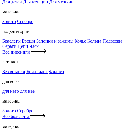
Для детей
Для женщин
Для мужчин
материал
Золото
Серебро
подкатегории
Браслеты
Броши
Запонки и зажимы
Колье
Кольца
Подвески
Серьги
Цепи
Часы
Все пирсинги
вставки
Без вставки
Бриллиант
Фианит
для кого
для него
для неё
материал
Золото
Серебро
Все браслеты
материал