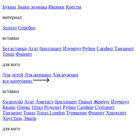
Буквы
Знаки зодиака
Иконки
Кресты
материал
Золото
Серебро
вставки
Без вставки
Агат
бриллиант
Изумруд
Рубин
Сапфир
Танзанит
Топаз
Фианит
для кого
Для детей
Для женщин
Для мужчин
все категории
вставки
Swarovski
Агат
Аметист
бриллиант
Гранат
Жемчуг
Изумруд
Кварц
Оникс
Опал
Родолит
Рубин
Сапфир
Султанит
Танзанит
Топаз
Топаз London
Турмалин
Фианит
Хризолит
Хрусталь
Эмаль
для кого