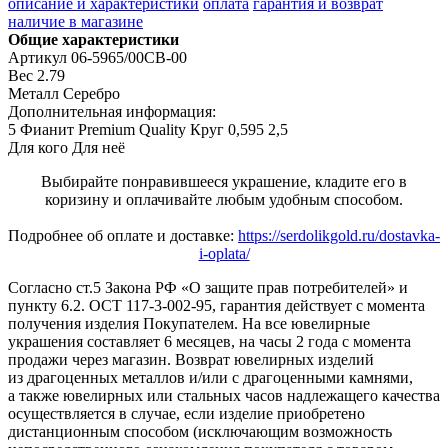
описание и характеристики
оплата
гарантия и возврат
наличие в магазине
Общие характеристики
Артикул
06-5965/00СВ-00
Вес
2.79
Металл
Серебро
Дополнительная информация:
5 Фианит Premium Quality Круг 0,595 2,5
Для кого
Для неё
Выбирайте понравившееся украшение, кладите его в
коризину и оплачивайте любым удобным способом.
Подробнее об оплате и доставке:
https://serdolikgold.ru/dostavka-
i-oplata/
Согласно ст.5 Закона РФ «О защите прав потребителей» и
пункту 6.2. ОСТ 117-3-002-95, гарантия действует с момента
получения изделия Покупателем. На все ювелирные
украшения составляет 6 месяцев, на часы 2 года с момента
продажи через магазин. Возврат ювелирных изделий
из драгоценных металлов и/или с драгоценными камнями,
а также ювелирных или стальных часов надлежащего качества
осуществляется в случае, если изделие приобретено
дистанционным способом (исключающим возможность