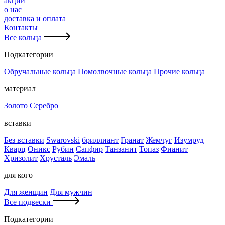
акции
о нас
доставка и оплата
Контакты
Все кольца
Подкатегории
Обручальные кольца
Помолвочные кольца
Прочие кольца
материал
Золото
Серебро
вставки
Без вставки
Swarovski
бриллиант
Гранат
Жемчуг
Изумруд
Кварц
Оникс
Рубин
Сапфир
Танзанит
Топаз
Фианит
Хризолит
Хрусталь
Эмаль
для кого
Для женщин
Для мужчин
Все подвески
Подкатегории