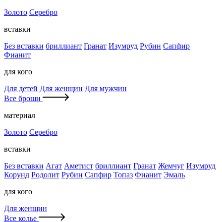
Золото
Серебро
вставки
Без вставки
бриллиант
Гранат
Изумруд
Рубин
Сапфир
Фианит
для кого
Для детей
Для женщин
Для мужчин
Все броши
материал
Золото
Серебро
вставки
Без вставки
Агат
Аметист
бриллиант
Гранат
Жемчуг
Изумруд
Корунд
Родолит
Рубин
Сапфир
Топаз
Фианит
Эмаль
для кого
Для женщин
Все колье