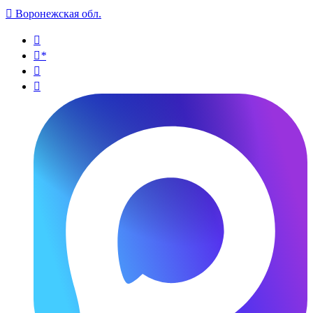

Воронежская обл.

*

