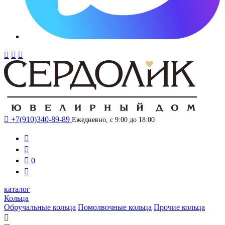




+7(910)340-89-89
Ежедневно, с 9:00 до 18:00



0

каталог
Кольца
Обручальные кольца
Помолвочные кольца
Прочие кольца
