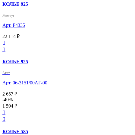
КОЛЬЕ 925
Жемчуг
Арт. F4335
22 114 ₽


КОЛЬЕ 925
Агат
Арт. 06-3151/00АГ-00
2 657 ₽
-40%
1 594 ₽


КОЛЬЕ 585