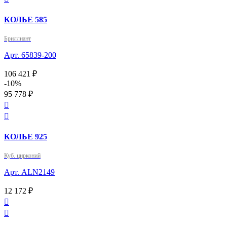
КОЛЬЕ 585
Бриллиант
Арт. 65839-200
106 421 ₽
-10%
95 778 ₽


КОЛЬЕ 925
Куб. цирконий
Арт. ALN2149
12 172 ₽

