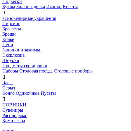
Подвески
Буквы
Знаки зодиака
Иконки
Кресты

все ювелирные украшения
Пирсинг
Браслеты
Броши
Колье
Цепи
Запонки и зажимы
Эксклюзив
Шнурки
Предметы сервировки
Наборы
Столовая посуда
Столовые приборы

Часы
Серьги
Конго
Одиночные
Пусеты

НОВИНКИ
Сувениры
Распродажа
Комплекты