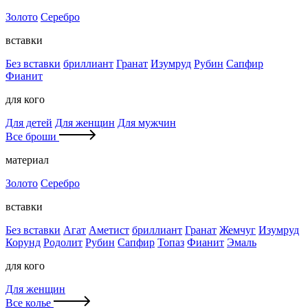
Золото
Серебро
вставки
Без вставки
бриллиант
Гранат
Изумруд
Рубин
Сапфир
Фианит
для кого
Для детей
Для женщин
Для мужчин
Все броши
материал
Золото
Серебро
вставки
Без вставки
Агат
Аметист
бриллиант
Гранат
Жемчуг
Изумруд
Корунд
Родолит
Рубин
Сапфир
Топаз
Фианит
Эмаль
для кого
Для женщин
Все колье