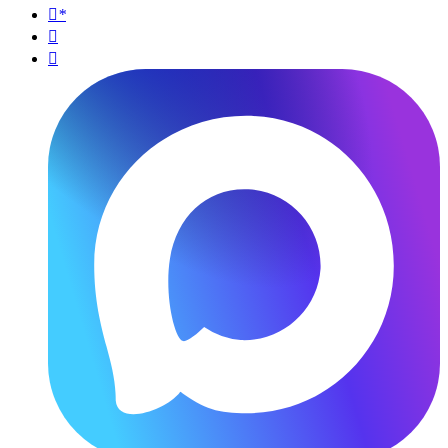
*

