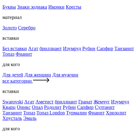
Буквы
Знаки зодиака
Иконки
Кресты
материал
Золото
Серебро
вставки
Без вставки
Агат
бриллиант
Изумруд
Рубин
Сапфир
Танзанит
Топаз
Фианит
для кого
Для детей
Для женщин
Для мужчин
все категории
вставки
Swarovski
Агат
Аметист
бриллиант
Гранат
Жемчуг
Изумруд
Кварц
Оникс
Опал
Родолит
Рубин
Сапфир
Султанит
Танзанит
Топаз
Топаз London
Турмалин
Фианит
Хризолит
Хрусталь
Эмаль
для кого