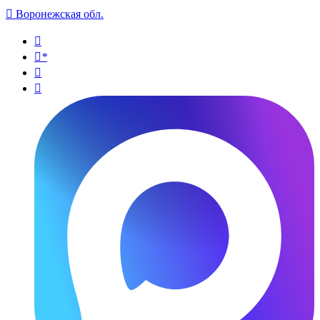

Воронежская обл.

*

