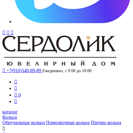




+7(910)340-89-89
Ежедневно, с 9:00 до 18:00



0

каталог
Кольца
Обручальные кольца
Помолвочные кольца
Прочие кольца
