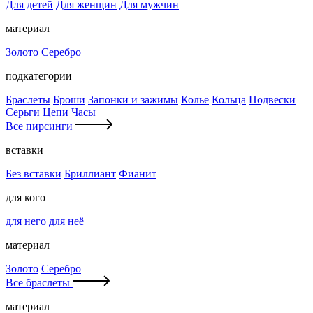
Для детей
Для женщин
Для мужчин
материал
Золото
Серебро
подкатегории
Браслеты
Броши
Запонки и зажимы
Колье
Кольца
Подвески
Серьги
Цепи
Часы
Все пирсинги
вставки
Без вставки
Бриллиант
Фианит
для кого
для него
для неё
материал
Золото
Серебро
Все браслеты
материал