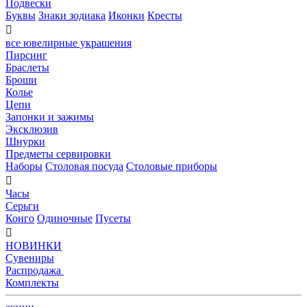
Подвески
Буквы
Знаки зодиака
Иконки
Кресты

все ювелирные украшения
Пирсинг
Браслеты
Броши
Колье
Цепи
Запонки и зажимы
Эксклюзив
Шнурки
Предметы сервировки
Наборы
Столовая посуда
Столовые приборы

Часы
Серьги
Конго
Одиночные
Пусеты

НОВИНКИ
Сувениры
Распродажа
Комплекты