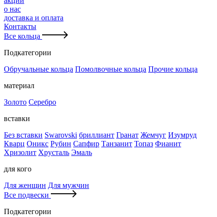
акции
о нас
доставка и оплата
Контакты
Все кольца
Подкатегории
Обручальные кольца
Помолвочные кольца
Прочие кольца
материал
Золото
Серебро
вставки
Без вставки
Swarovski
бриллиант
Гранат
Жемчуг
Изумруд
Кварц
Оникс
Рубин
Сапфир
Танзанит
Топаз
Фианит
Хризолит
Хрусталь
Эмаль
для кого
Для женщин
Для мужчин
Все подвески
Подкатегории