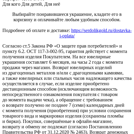
Для кого
Для детей, Для неё
Выбирайте понравившееся украшение, кладите его в
коризину и оплачивайте любым удобным способом.
Подробнее об оплате и доставке:
https://serdolikgold.ru/dostavka-
i-oplata/
Согласно ст.5 Закона РФ «О защите прав потребителей» и
пункту 6.2. ОСТ 117-3-002-95, гарантия действует с момента
получения изделия Покупателем. На все ювелирные
украшения составляет 6 месяцев, на часы 2 года с момента
продажи через магазин. Возврат ювелирных изделий
из драгоценных металлов и/или с драгоценными камнями,
а также ювелирных или стальных часов надлежащего качества
осуществляется в случае, если изделие приобретено
дистанционным способом (исключающим возможность
непосредственного ознакомления покупателя с товаром
до момента выдачи чека), а обращение с требованием
о возврате получено не позднее 7 (семи) календарных дней
с момента получения (приобретения) при условии сохранения
товарного вида и маркировки изделия (сохранены пломбы
и бирки). Покупки, совершённые в офлайн-магазине,
возврату и обмену не подлежат (согласно Постановлению
Правительства РФ от 31.12.2020 № 2463). Возврат денежных