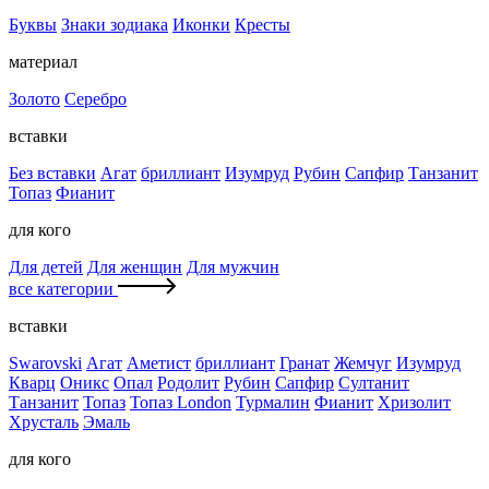
Буквы
Знаки зодиака
Иконки
Кресты
материал
Золото
Серебро
вставки
Без вставки
Агат
бриллиант
Изумруд
Рубин
Сапфир
Танзанит
Топаз
Фианит
для кого
Для детей
Для женщин
Для мужчин
все категории
вставки
Swarovski
Агат
Аметист
бриллиант
Гранат
Жемчуг
Изумруд
Кварц
Оникс
Опал
Родолит
Рубин
Сапфир
Султанит
Танзанит
Топаз
Топаз London
Турмалин
Фианит
Хризолит
Хрусталь
Эмаль
для кого