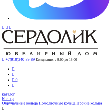




+7(910)340-89-89
Ежедневно, с 9:00 до 18:00



0

каталог
Кольца
Обручальные кольца
Помолвочные кольца
Прочие кольца
