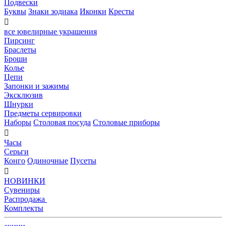
Подвески
Буквы
Знаки зодиака
Иконки
Кресты

все ювелирные украшения
Пирсинг
Браслеты
Броши
Колье
Цепи
Запонки и зажимы
Эксклюзив
Шнурки
Предметы сервировки
Наборы
Столовая посуда
Столовые приборы

Часы
Серьги
Конго
Одиночные
Пусеты

НОВИНКИ
Сувениры
Распродажа
Комплекты