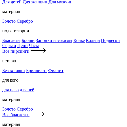
Для детей
Для женщин
Для мужчин
материал
Золото
Серебро
подкатегории
Браслеты
Броши
Запонки и зажимы
Колье
Кольца
Подвески
Серьги
Цепи
Часы
Все пирсинги
вставки
Без вставки
Бриллиант
Фианит
для кого
для него
для неё
материал
Золото
Серебро
Все браслеты
материал