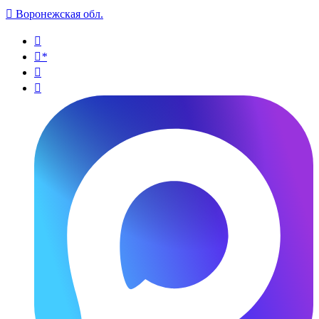

Воронежская обл.

*

