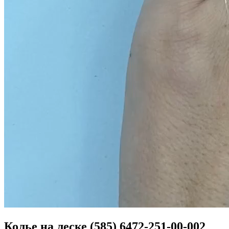
Колье на леске (585) 6472-251-00-002