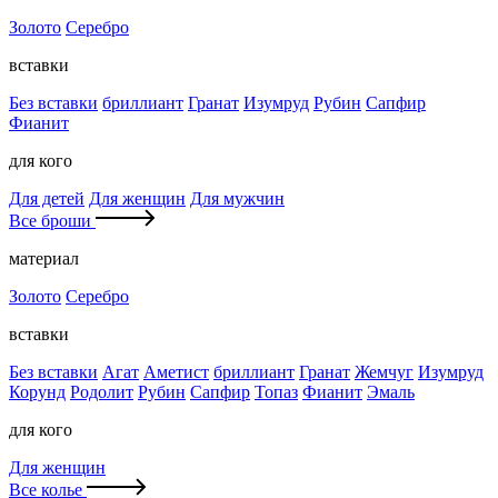
Золото
Серебро
вставки
Без вставки
бриллиант
Гранат
Изумруд
Рубин
Сапфир
Фианит
для кого
Для детей
Для женщин
Для мужчин
Все броши
материал
Золото
Серебро
вставки
Без вставки
Агат
Аметист
бриллиант
Гранат
Жемчуг
Изумруд
Корунд
Родолит
Рубин
Сапфир
Топаз
Фианит
Эмаль
для кого
Для женщин
Все колье