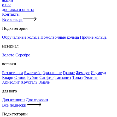
акции
о нас
доставка и оплата
Контакты
Все кольца
Подкатегории
Обручальные кольца
Помолвочные кольца
Прочие кольца
материал
Золото
Серебро
вставки
Без вставки
Swarovski
бриллиант
Гранат
Жемчуг
Изумруд
Кварц
Оникс
Рубин
Сапфир
Танзанит
Топаз
Фианит
Хризолит
Хрусталь
Эмаль
для кого
Для женщин
Для мужчин
Все подвески
Подкатегории