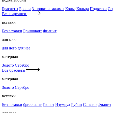
подкатегории
Браслеты
Броши
Запонки и зажимы
Колье
Кольца
Подвески
Се
Все пирсинги
вставки
Без вставки
Бриллиант
Фианит
для кого
для него
для неё
материал
Золото
Серебро
Все браслеты
материал
Золото
Серебро
вставки
Без вставки
бриллиант
Гранат
Изумруд
Рубин
Сапфир
Фианит