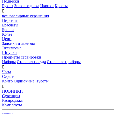
Подвески
Буквы
Знаки зодиака
Иконки
Кресты

все ювелирные украшения
Пирсинг
Браслеты
Броши
Колье
Цепи
Запонки и зажимы
Эксклюзив
Шнурки
Предметы сервировки
Наборы
Столовая посуда
Столовые приборы

Часы
Серьги
Конго
Одиночные
Пусеты

НОВИНКИ
Сувениры
Распродажа
Комплекты