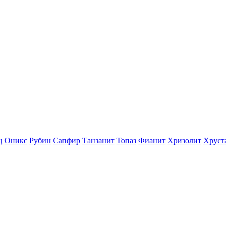
ц
Оникс
Рубин
Сапфир
Танзанит
Топаз
Фианит
Хризолит
Хруст