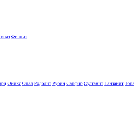
Топаз
Фианит
арц
Оникс
Опал
Родолит
Рубин
Сапфир
Султанит
Танзанит
Топ