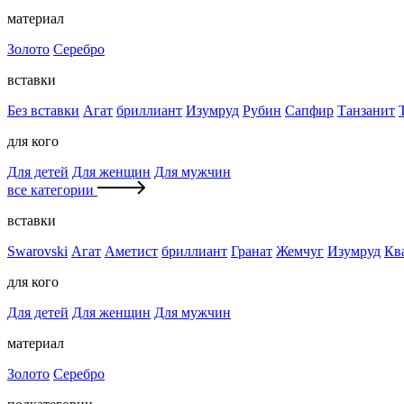
материал
Золото
Серебро
вставки
Без вставки
Агат
бриллиант
Изумруд
Рубин
Сапфир
Танзанит
для кого
Для детей
Для женщин
Для мужчин
все категории
вставки
Swarovski
Агат
Аметист
бриллиант
Гранат
Жемчуг
Изумруд
Кв
для кого
Для детей
Для женщин
Для мужчин
материал
Золото
Серебро