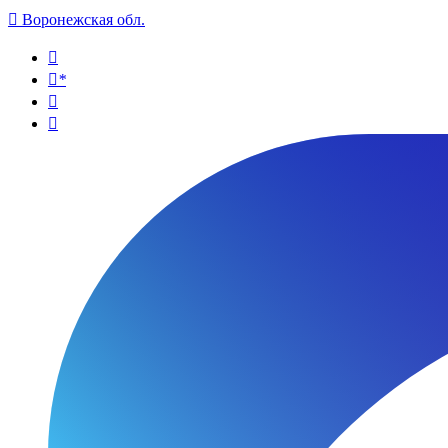

Воронежская обл.

*

