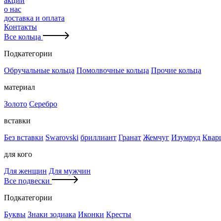
акции
о нас
доставка и оплата
Контакты
Все кольца
Подкатегории
Обручальные кольца
Помолвочные кольца
Прочие кольца
материал
Золото
Серебро
вставки
Без вставки
Swarovski
бриллиант
Гранат
Жемчуг
Изумруд
Квар
для кого
Для женщин
Для мужчин
Все подвески
Подкатегории
Буквы
Знаки зодиака
Иконки
Кресты