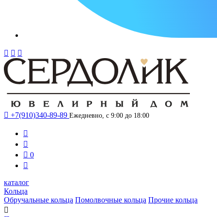




+7(910)340-89-89
Ежедневно, с 9:00 до 18:00



0

каталог
Кольца
Обручальные кольца
Помолвочные кольца
Прочие кольца
