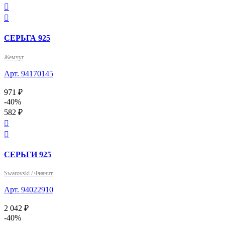


СЕРЬГА 925
Жемчуг
Арт. 94170145
971 ₽
-40%
582 ₽


СЕРЬГИ 925
Swarovski / Фианит
Арт. 94022910
2 042 ₽
-40%