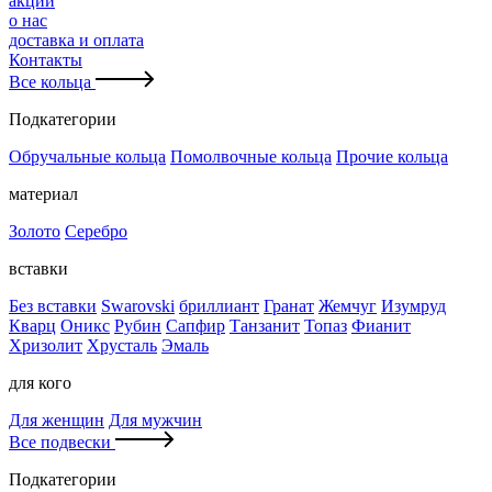
акции
о нас
доставка и оплата
Контакты
Все кольца
Подкатегории
Обручальные кольца
Помолвочные кольца
Прочие кольца
материал
Золото
Серебро
вставки
Без вставки
Swarovski
бриллиант
Гранат
Жемчуг
Изумруд
Кварц
Оникс
Рубин
Сапфир
Танзанит
Топаз
Фианит
Хризолит
Хрусталь
Эмаль
для кого
Для женщин
Для мужчин
Все подвески
Подкатегории