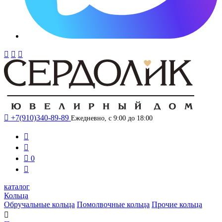




+7(910)340-89-89
Ежедневно, с 9:00 до 18:00



0

каталог
Кольца
Обручальные кольца
Помолвочные кольца
Прочие кольца
