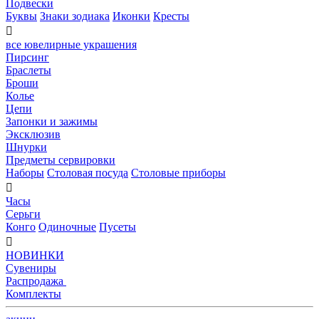
Подвески
Буквы
Знаки зодиака
Иконки
Кресты

все ювелирные украшения
Пирсинг
Браслеты
Броши
Колье
Цепи
Запонки и зажимы
Эксклюзив
Шнурки
Предметы сервировки
Наборы
Столовая посуда
Столовые приборы

Часы
Серьги
Конго
Одиночные
Пусеты

НОВИНКИ
Сувениры
Распродажа
Комплекты