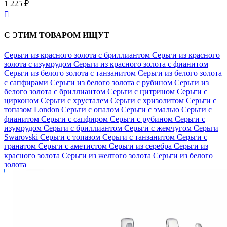
1 225 ₽

С ЭТИМ ТОВАРОМ ИЩУТ
Серьги из красного золота с бриллиантом
Серьги из красного
золота с изумрудом
Серьги из красного золота с фианитом
Серьги из белого золота с танзанитом
Серьги из белого золота
с сапфирами
Серьги из белого золота с рубином
Серьги из
белого золота с бриллиантом
Серьги с цитрином
Серьги с
цирконом
Серьги с хрусталем
Серьги с хризолитом
Серьги с
топазом London
Серьги с опалом
Серьги с эмалью
Серьги с
фианитом
Серьги с сапфиром
Серьги с рубином
Серьги с
изумрудом
Серьги с бриллиантом
Серьги с жемчугом
Серьги
Swarovski
Серьги с топазом
Серьги с танзанитом
Серьги с
гранатом
Серьги с аметистом
Серьги из серебра
Серьги из
красного золота
Серьги из желтого золота
Серьги из белого
золота