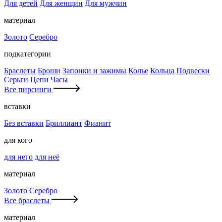
Для детей
Для женщин
Для мужчин
материал
Золото
Серебро
подкатегории
Браслеты
Броши
Запонки и зажимы
Колье
Кольца
Подвески
Серьги
Цепи
Часы
Все пирсинги
вставки
Без вставки
Бриллиант
Фианит
для кого
для него
для неё
материал
Золото
Серебро
Все браслеты
материал