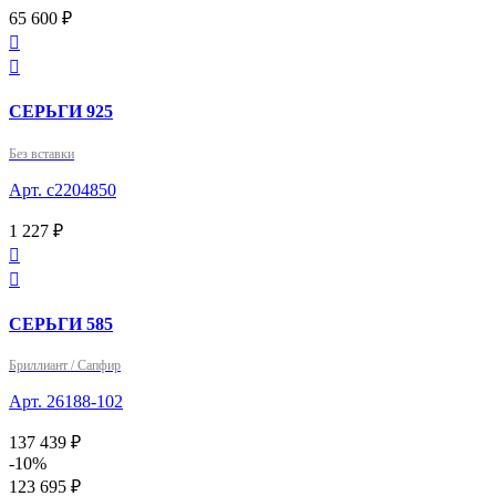
65 600 ₽


СЕРЬГИ 925
Без вставки
Арт. с2204850
1 227 ₽


СЕРЬГИ 585
Бриллиант / Сапфир
Арт. 26188-102
137 439 ₽
-10%
123 695 ₽