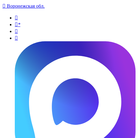

Воронежская обл.

*

