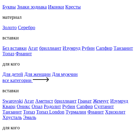
Буквы
Знаки зодиака
Иконки
Кресты
материал
Золото
Серебро
вставки
Без вставки
Агат
бриллиант
Изумруд
Рубин
Сапфир
Танзанит
Топаз
Фианит
для кого
Для детей
Для женщин
Для мужчин
все категории
вставки
Swarovski
Агат
Аметист
бриллиант
Гранат
Жемчуг
Изумруд
Кварц
Оникс
Опал
Родолит
Рубин
Сапфир
Султанит
Танзанит
Топаз
Топаз London
Турмалин
Фианит
Хризолит
Хрусталь
Эмаль
для кого