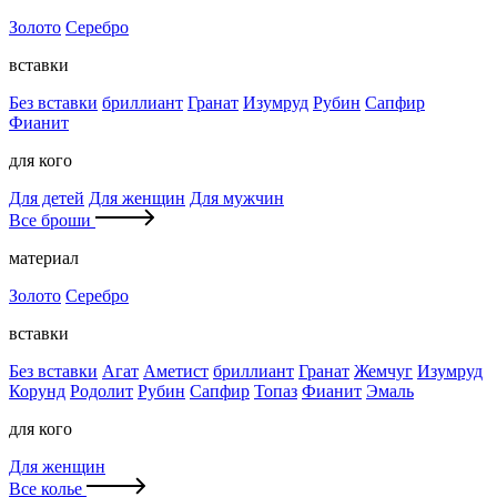
Золото
Серебро
вставки
Без вставки
бриллиант
Гранат
Изумруд
Рубин
Сапфир
Фианит
для кого
Для детей
Для женщин
Для мужчин
Все броши
материал
Золото
Серебро
вставки
Без вставки
Агат
Аметист
бриллиант
Гранат
Жемчуг
Изумруд
Корунд
Родолит
Рубин
Сапфир
Топаз
Фианит
Эмаль
для кого
Для женщин
Все колье