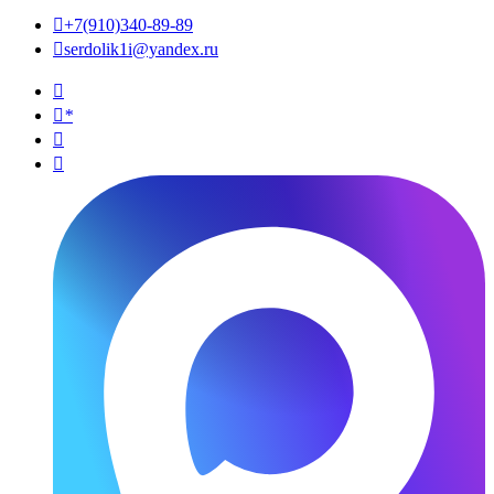

+7(910)340-89-89

serdolik1i@yandex.ru

*

