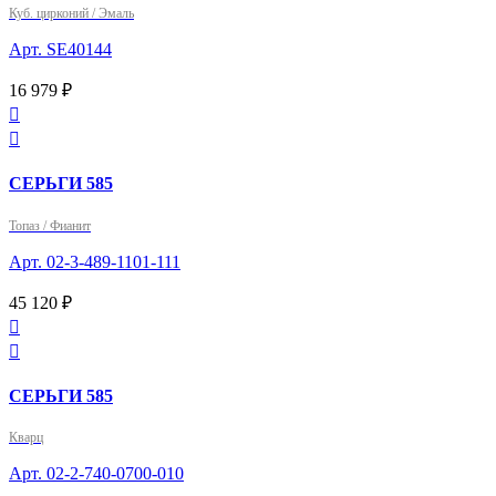
Куб. цирконий / Эмаль
Арт. SE40144
16 979 ₽


СЕРЬГИ 585
Топаз / Фианит
Арт. 02-3-489-1101-111
45 120 ₽


СЕРЬГИ 585
Кварц
Арт. 02-2-740-0700-010