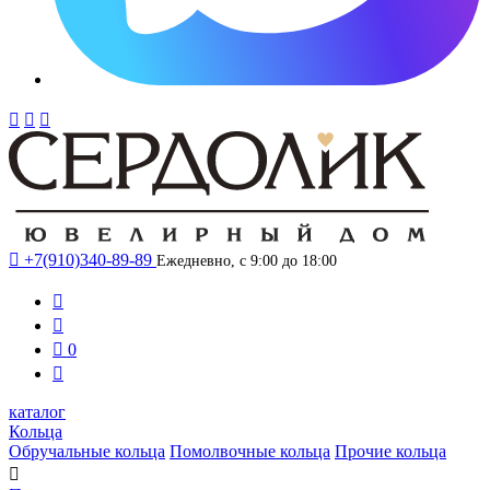




+7(910)340-89-89
Ежедневно, с 9:00 до 18:00



0

каталог
Кольца
Обручальные кольца
Помолвочные кольца
Прочие кольца
