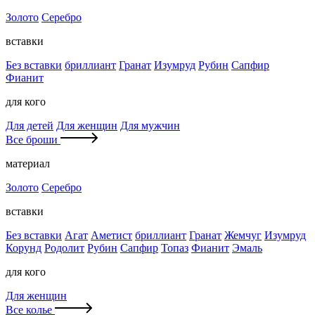
Золото
Серебро
вставки
Без вставки
бриллиант
Гранат
Изумруд
Рубин
Сапфир
Фианит
для кого
Для детей
Для женщин
Для мужчин
Все броши
материал
Золото
Серебро
вставки
Без вставки
Агат
Аметист
бриллиант
Гранат
Жемчуг
Изумруд
Корунд
Родолит
Рубин
Сапфир
Топаз
Фианит
Эмаль
для кого
Для женщин
Все колье