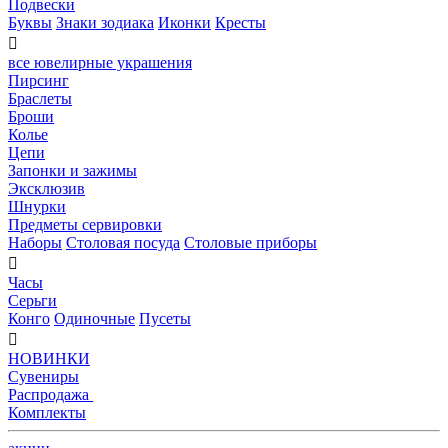
Подвески
Буквы
Знаки зодиака
Иконки
Кресты

все ювелирные украшения
Пирсинг
Браслеты
Броши
Колье
Цепи
Запонки и зажимы
Эксклюзив
Шнурки
Предметы сервировки
Наборы
Столовая посуда
Столовые приборы

Часы
Серьги
Конго
Одиночные
Пусеты

НОВИНКИ
Сувениры
Распродажа
Комплекты