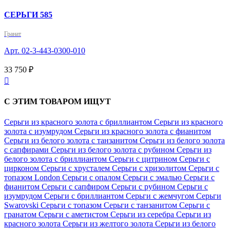
СЕРЬГИ 585
Гранат
Арт. 02-3-443-0300-010
33 750 ₽

С ЭТИМ ТОВАРОМ ИЩУТ
Серьги из красного золота с бриллиантом
Серьги из красного
золота с изумрудом
Серьги из красного золота с фианитом
Серьги из белого золота с танзанитом
Серьги из белого золота
с сапфирами
Серьги из белого золота с рубином
Серьги из
белого золота с бриллиантом
Серьги с цитрином
Серьги с
цирконом
Серьги с хрусталем
Серьги с хризолитом
Серьги с
топазом London
Серьги с опалом
Серьги с эмалью
Серьги с
фианитом
Серьги с сапфиром
Серьги с рубином
Серьги с
изумрудом
Серьги с бриллиантом
Серьги с жемчугом
Серьги
Swarovski
Серьги с топазом
Серьги с танзанитом
Серьги с
гранатом
Серьги с аметистом
Серьги из серебра
Серьги из
красного золота
Серьги из желтого золота
Серьги из белого