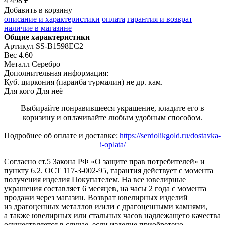
4 498 ₽
Добавить в корзину
описание и характеристики
оплата
гарантия и возврат
наличие в магазине
Общие характеристики
Артикул
SS-B1598EC2
Вес
4.60
Металл
Серебро
Дополнительная информация:
Куб. циркония (параиба турмалин) не др. кам.
Для кого
Для неё
Выбирайте понравившееся украшение, кладите его в
коризину и оплачивайте любым удобным способом.
Подробнее об оплате и доставке:
https://serdolikgold.ru/dostavka-
i-oplata/
Согласно ст.5 Закона РФ «О защите прав потребителей» и
пункту 6.2. ОСТ 117-3-002-95, гарантия действует с момента
получения изделия Покупателем. На все ювелирные
украшения составляет 6 месяцев, на часы 2 года с момента
продажи через магазин. Возврат ювелирных изделий
из драгоценных металлов и/или с драгоценными камнями,
а также ювелирных или стальных часов надлежащего качества
осуществляется в случае, если изделие приобретено