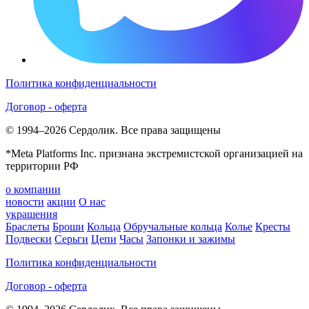
Политика конфиденциальности
Договор - оферта
© 1994–2026 Сердолик. Все права защищены
*Meta Platforms Inc. признана экстремистской организацией на
территории РФ
о компании
новости
акции
О нас
украшения
Браслеты
Броши
Кольца
Обручальные кольца
Колье
Кресты
Подвески
Серьги
Цепи
Часы
Запонки и зажимы
Политика конфиденциальности
Договор - оферта