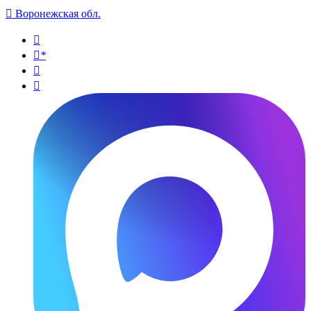

Воронежская обл.

*

