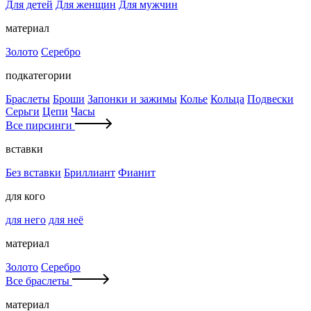
Для детей
Для женщин
Для мужчин
материал
Золото
Серебро
подкатегории
Браслеты
Броши
Запонки и зажимы
Колье
Кольца
Подвески
Серьги
Цепи
Часы
Все пирсинги
вставки
Без вставки
Бриллиант
Фианит
для кого
для него
для неё
материал
Золото
Серебро
Все браслеты
материал