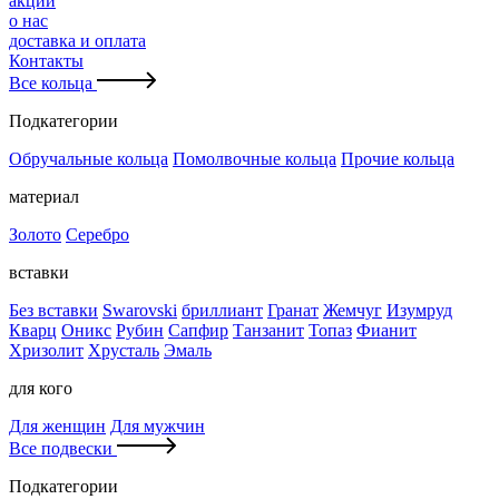
акции
о нас
доставка и оплата
Контакты
Все кольца
Подкатегории
Обручальные кольца
Помолвочные кольца
Прочие кольца
материал
Золото
Серебро
вставки
Без вставки
Swarovski
бриллиант
Гранат
Жемчуг
Изумруд
Кварц
Оникс
Рубин
Сапфир
Танзанит
Топаз
Фианит
Хризолит
Хрусталь
Эмаль
для кого
Для женщин
Для мужчин
Все подвески
Подкатегории