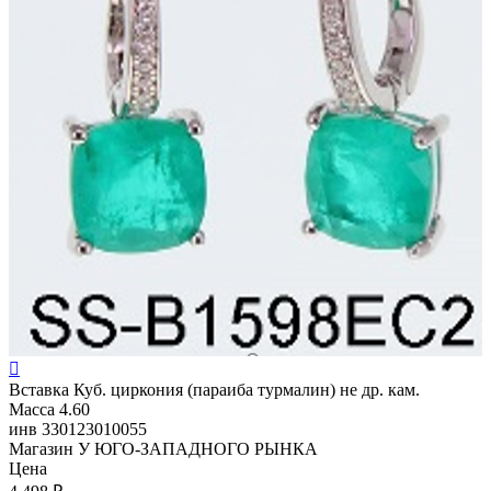

Вставка
Куб. циркония (параиба турмалин) не др. кам.
Масса
4.60
инв
330123010055
Магазин
У ЮГО-ЗАПАДНОГО РЫНКА
Цена