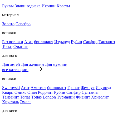
Буквы
Знаки зодиака
Иконки
Кресты
материал
Золото
Серебро
вставки
Без вставки
Агат
бриллиант
Изумруд
Рубин
Сапфир
Танзанит
Топаз
Фианит
для кого
Для детей
Для женщин
Для мужчин
все категории
вставки
Swarovski
Агат
Аметист
бриллиант
Гранат
Жемчуг
Изумруд
Кварц
Оникс
Опал
Родолит
Рубин
Сапфир
Султанит
Танзанит
Топаз
Топаз London
Турмалин
Фианит
Хризолит
Хрусталь
Эмаль
для кого