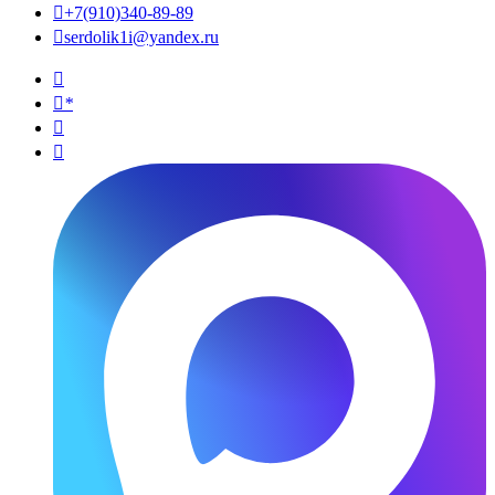

+7(910)340-89-89

serdolik1i@yandex.ru

*

