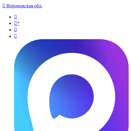

Воронежская обл.

*

