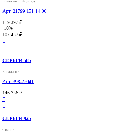
Бриллиант / Изумруд
Арт. 21799-151-14-00
119 397 ₽
-10%
107 457 ₽


СЕРЬГИ 585
Бриллиант
Арт. 398-22041
146 736 ₽


СЕРЬГИ 925
Фианит