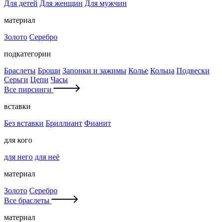
Для детей
Для женщин
Для мужчин
материал
Золото
Серебро
подкатегории
Браслеты
Броши
Запонки и зажимы
Колье
Кольца
Подвески
Серьги
Цепи
Часы
Все пирсинги
вставки
Без вставки
Бриллиант
Фианит
для кого
для него
для неё
материал
Золото
Серебро
Все браслеты
материал