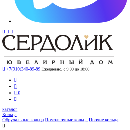




+7(910)340-89-89
Ежедневно, с 9:00 до 18:00



0

каталог
Кольца
Обручальные кольца
Помолвочные кольца
Прочие кольца
