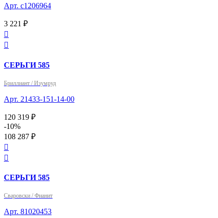
Арт. с1206964
3 221 ₽


СЕРЬГИ 585
Бриллиант / Изумруд
Арт. 21433-151-14-00
120 319 ₽
-10%
108 287 ₽


СЕРЬГИ 585
Сваровски / Фианит
Арт. 81020453