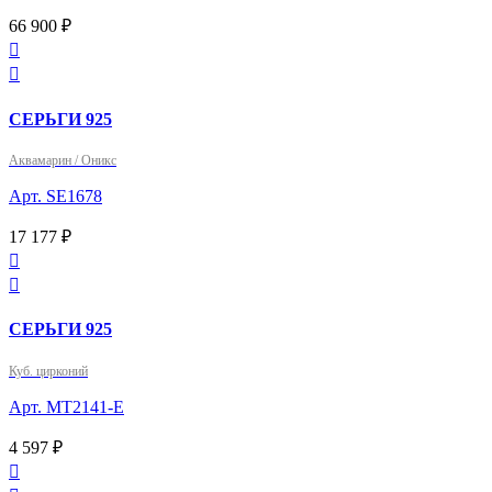
66 900 ₽


СЕРЬГИ 925
Аквамарин / Оникс
Арт. SE1678
17 177 ₽


СЕРЬГИ 925
Куб. цирконий
Арт. MT2141-E
4 597 ₽
