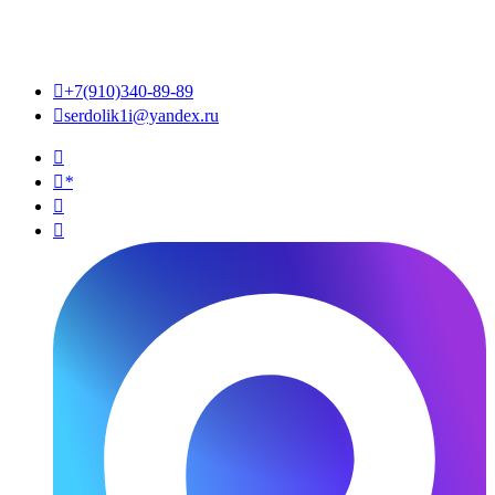

+7(910)340-89-89

serdolik1i@yandex.ru

*

