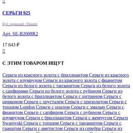

СЕРЬГИ 925
Куб. цирконий / Фианит
Арт. SE-B2008R2
17 643 ₽

С ЭТИМ ТОВАРОМ ИЩУТ
Серьги из красного золота с бриллиантом
Серьги из красного
золота с изумрудом
Серьги из красного золота с фианитом
Серьги из белого золота с танзанитом
Серьги из белого золота
с сапфирами
Серьги из белого золота с рубином
Серьги из
белого золота с бриллиантом
Серьги с цитрином
Серьги с
цирконом
Серьги с хрусталем
Серьги с хризолитом
Серьги с
топазом London
Серьги с опалом
Серьги с эмалью
Серьги с
фианитом
Серьги с сапфиром
Серьги с рубином
Серьги с
изумрудом
Серьги с бриллиантом
Серьги с жемчугом
Серьги
Swarovski
Серьги с топазом
Серьги с танзанитом
Серьги с
гранатом
Серьги с аметистом
Серьги из серебра
Серьги из