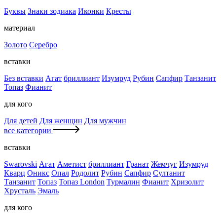
Буквы
Знаки зодиака
Иконки
Кресты
материал
Золото
Серебро
вставки
Без вставки
Агат
бриллиант
Изумруд
Рубин
Сапфир
Танзанит
Топаз
Фианит
для кого
Для детей
Для женщин
Для мужчин
все категории
вставки
Swarovski
Агат
Аметист
бриллиант
Гранат
Жемчуг
Изумруд
Кварц
Оникс
Опал
Родолит
Рубин
Сапфир
Султанит
Танзанит
Топаз
Топаз London
Турмалин
Фианит
Хризолит
Хрусталь
Эмаль
для кого