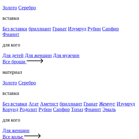
Золото
Серебро
вставки
Без вставки
бриллиант
Гранат
Изумруд
Рубин
Сапфир
Фианит
для кого
Для детей
Для женщин
Для мужчин
Все броши
материал
Золото
Серебро
вставки
Без вставки
Агат
Аметист
бриллиант
Гранат
Жемчуг
Изумруд
Корунд
Родолит
Рубин
Сапфир
Топаз
Фианит
Эмаль
для кого
Для женщин
Все колье