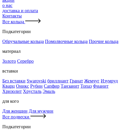
акции
о нас
доставка и оплата
Контакты
Все кольца
Подкатегории
Обручальные кольца
Помолвочные кольца
Прочие кольца
материал
Золото
Серебро
вставки
Без вставки
Swarovski
бриллиант
Гранат
Жемчуг
Изумруд
Кварц
Оникс
Рубин
Сапфир
Танзанит
Топаз
Фианит
Хризолит
Хрусталь
Эмаль
для кого
Для женщин
Для мужчин
Все подвески
Подкатегории