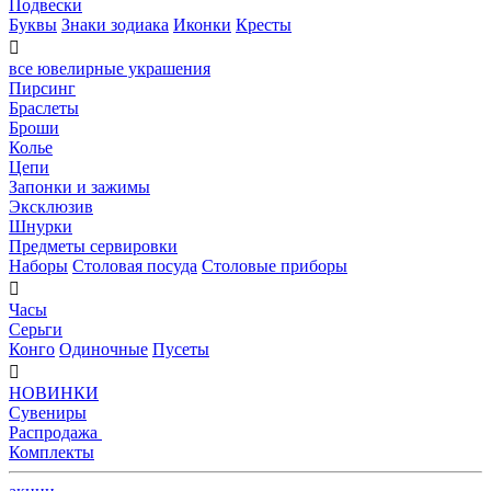
Подвески
Буквы
Знаки зодиака
Иконки
Кресты

все ювелирные украшения
Пирсинг
Браслеты
Броши
Колье
Цепи
Запонки и зажимы
Эксклюзив
Шнурки
Предметы сервировки
Наборы
Столовая посуда
Столовые приборы

Часы
Серьги
Конго
Одиночные
Пусеты

НОВИНКИ
Сувениры
Распродажа
Комплекты