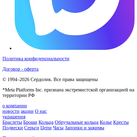
Политика конфиденциальности
Договор - оферта
© 1994–2026 Сердолик. Все права защищены
*Meta Platforms Inc. признана экстремистской организацией на
территории РФ
о компании
новости
акции
О нас
украшения
Браслеты
Броши
Кольца
Обручальные кольца
Колье
Кресты
Подвески
Серьги
Цепи
Часы
Запонки и зажимы