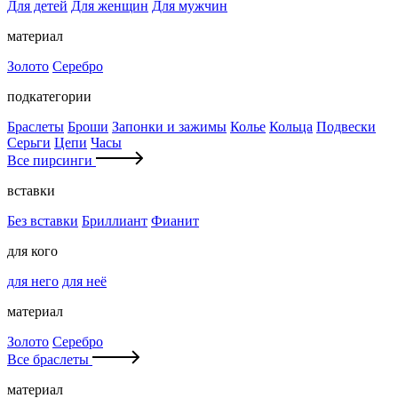
Для детей
Для женщин
Для мужчин
материал
Золото
Серебро
подкатегории
Браслеты
Броши
Запонки и зажимы
Колье
Кольца
Подвески
Серьги
Цепи
Часы
Все пирсинги
вставки
Без вставки
Бриллиант
Фианит
для кого
для него
для неё
материал
Золото
Серебро
Все браслеты
материал