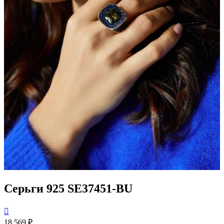
Серьги 925 SE37451-BU

18 569 ₽