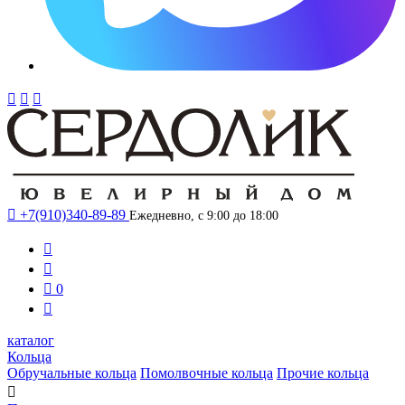




+7(910)340-89-89
Ежедневно, с 9:00 до 18:00



0

каталог
Кольца
Обручальные кольца
Помолвочные кольца
Прочие кольца
