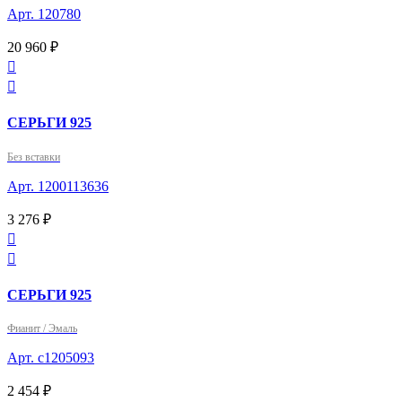
Арт. 120780
20 960 ₽


СЕРЬГИ 925
Без вставки
Арт. 1200113636
3 276 ₽


СЕРЬГИ 925
Фианит / Эмаль
Арт. с1205093
2 454 ₽