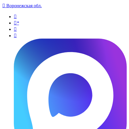

Воронежская обл.

*

