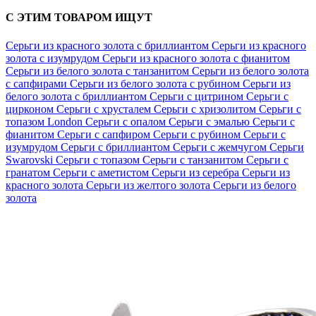
С ЭТИМ ТОВАРОМ ИЩУТ
Серьги из красного золота с бриллиантом
Серьги из красного
золота с изумрудом
Серьги из красного золота с фианитом
Серьги из белого золота с танзанитом
Серьги из белого золота
с сапфирами
Серьги из белого золота с рубином
Серьги из
белого золота с бриллиантом
Серьги с цитрином
Серьги с
цирконом
Серьги с хрусталем
Серьги с хризолитом
Серьги с
топазом London
Серьги с опалом
Серьги с эмалью
Серьги с
фианитом
Серьги с сапфиром
Серьги с рубином
Серьги с
изумрудом
Серьги с бриллиантом
Серьги с жемчугом
Серьги
Swarovski
Серьги с топазом
Серьги с танзанитом
Серьги с
гранатом
Серьги с аметистом
Серьги из серебра
Серьги из
красного золота
Серьги из желтого золота
Серьги из белого
золота