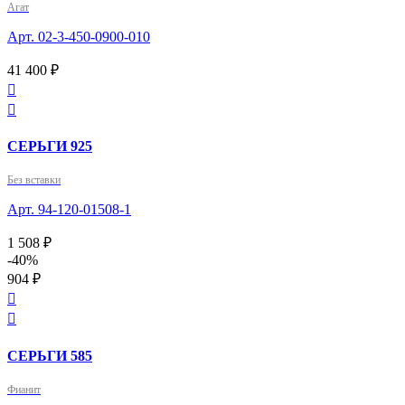
Агат
Арт. 02-3-450-0900-010
41 400 ₽


СЕРЬГИ 925
Без вставки
Арт. 94-120-01508-1
1 508 ₽
-40%
904 ₽


СЕРЬГИ 585
Фианит