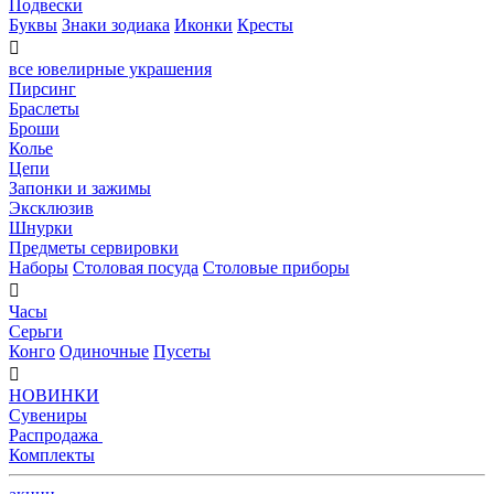
Подвески
Буквы
Знаки зодиака
Иконки
Кресты

все ювелирные украшения
Пирсинг
Браслеты
Броши
Колье
Цепи
Запонки и зажимы
Эксклюзив
Шнурки
Предметы сервировки
Наборы
Столовая посуда
Столовые приборы

Часы
Серьги
Конго
Одиночные
Пусеты

НОВИНКИ
Сувениры
Распродажа
Комплекты