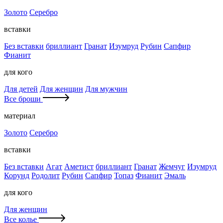
Золото
Серебро
вставки
Без вставки
бриллиант
Гранат
Изумруд
Рубин
Сапфир
Фианит
для кого
Для детей
Для женщин
Для мужчин
Все броши
материал
Золото
Серебро
вставки
Без вставки
Агат
Аметист
бриллиант
Гранат
Жемчуг
Изумруд
Корунд
Родолит
Рубин
Сапфир
Топаз
Фианит
Эмаль
для кого
Для женщин
Все колье