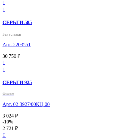


СЕРЬГИ 585
Без вставки
Арт. 2203551
30 750 ₽


СЕРЬГИ 925
Фианит
Арт. 02-3927/00КЦ-00
3 024 ₽
-10%
2 721 ₽
