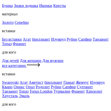
Буквы
Знаки зодиака
Иконки
Кресты
материал
Золото
Серебро
вставки
Без вставки
Агат
бриллиант
Изумруд
Рубин
Сапфир
Танзанит
Топаз
Фианит
для кого
Для детей
Для женщин
Для мужчин
все категории
вставки
Swarovski
Агат
Аметист
бриллиант
Гранат
Жемчуг
Изумруд
Кварц
Оникс
Опал
Родолит
Рубин
Сапфир
Султанит
Танзанит
Топаз
Топаз London
Турмалин
Фианит
Хризолит
Хрусталь
Эмаль
для кого