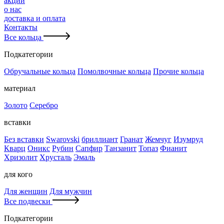
акции
о нас
доставка и оплата
Контакты
Все кольца
Подкатегории
Обручальные кольца
Помолвочные кольца
Прочие кольца
материал
Золото
Серебро
вставки
Без вставки
Swarovski
бриллиант
Гранат
Жемчуг
Изумруд
Кварц
Оникс
Рубин
Сапфир
Танзанит
Топаз
Фианит
Хризолит
Хрусталь
Эмаль
для кого
Для женщин
Для мужчин
Все подвески
Подкатегории