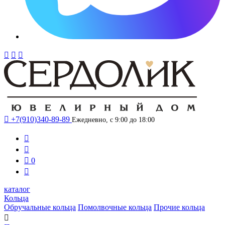




+7(910)340-89-89
Ежедневно, с 9:00 до 18:00



0

каталог
Кольца
Обручальные кольца
Помолвочные кольца
Прочие кольца
