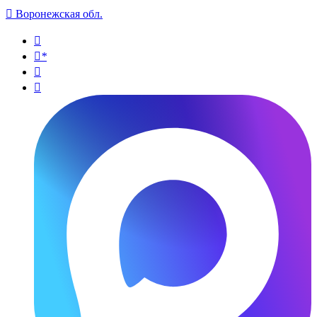

Воронежская обл.

*

