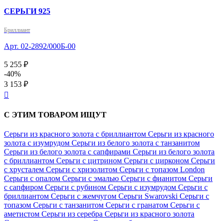
СЕРЬГИ 925
Бриллиант
Арт. 02-2892/000Б-00
5 255 ₽
-40%
3 153 ₽

С ЭТИМ ТОВАРОМ ИЩУТ
Серьги из красного золота с бриллиантом
Серьги из красного
золота с изумрудом
Серьги из белого золота с танзанитом
Серьги из белого золота с сапфирами
Серьги из белого золота
с бриллиантом
Серьги с цитрином
Серьги с цирконом
Серьги
с хрусталем
Серьги с хризолитом
Серьги с топазом London
Серьги с опалом
Серьги с эмалью
Серьги с фианитом
Серьги
с сапфиром
Серьги с рубином
Серьги с изумрудом
Серьги с
бриллиантом
Серьги с жемчугом
Серьги Swarovski
Серьги с
топазом
Серьги с танзанитом
Серьги с гранатом
Серьги с
аметистом
Серьги из серебра
Серьги из красного золота