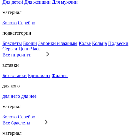
Для детей
Для женщин
Для мужчин
материал
Золото
Серебро
подкатегории
Браслеты
Броши
Запонки и зажимы
Колье
Кольца
Подвески
Серьги
Цепи
Часы
Все пирсинги
вставки
Без вставки
Бриллиант
Фианит
для кого
для него
для неё
материал
Золото
Серебро
Все браслеты
материал