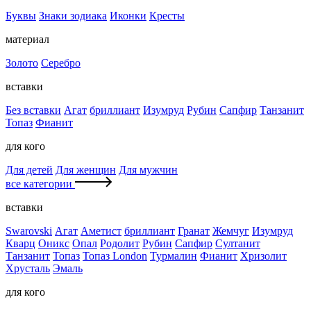
Буквы
Знаки зодиака
Иконки
Кресты
материал
Золото
Серебро
вставки
Без вставки
Агат
бриллиант
Изумруд
Рубин
Сапфир
Танзанит
Топаз
Фианит
для кого
Для детей
Для женщин
Для мужчин
все категории
вставки
Swarovski
Агат
Аметист
бриллиант
Гранат
Жемчуг
Изумруд
Кварц
Оникс
Опал
Родолит
Рубин
Сапфир
Султанит
Танзанит
Топаз
Топаз London
Турмалин
Фианит
Хризолит
Хрусталь
Эмаль
для кого