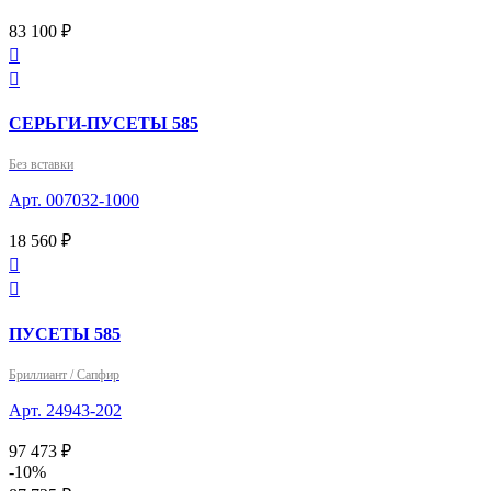
83 100 ₽


СЕРЬГИ-ПУСЕТЫ 585
Без вставки
Арт. 007032-1000
18 560 ₽


ПУСЕТЫ 585
Бриллиант / Сапфир
Арт. 24943-202
97 473 ₽
-10%