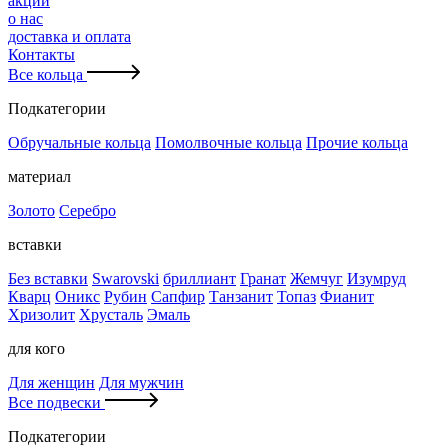
акции
о нас
доставка и оплата
Контакты
Все кольца
Подкатегории
Обручальные кольца
Помолвочные кольца
Прочие кольца
материал
Золото
Серебро
вставки
Без вставки
Swarovski
бриллиант
Гранат
Жемчуг
Изумруд
Кварц
Оникс
Рубин
Сапфир
Танзанит
Топаз
Фианит
Хризолит
Хрусталь
Эмаль
для кого
Для женщин
Для мужчин
Все подвески
Подкатегории