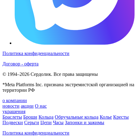
Политика конфиденциальности
Договор - оферта
© 1994–2026 Сердолик. Все права защищены
*Meta Platforms Inc. признана экстремистской организацией на
территории РФ
о компании
новости
акции
О нас
украшения
Браслеты
Броши
Кольца
Обручальные кольца
Колье
Кресты
Подвески
Серьги
Цепи
Часы
Запонки и зажимы
Политика конфиденциальности