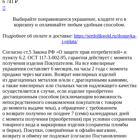
6 741 ₽

Выбирайте понравившееся украшение, кладите его в
коризину и оплачивайте любым удобным способом.
Подробнее об оплате и доставке:
https://serdolikgold.ru/dostavka-
i-oplata/
Согласно ст.5 Закона РФ «О защите прав потребителей» и
пункту 6.2. ОСТ 117-3-002-95, гарантия действует с момента
получения изделия Покупателем. На все ювелирные
украшения составляет 6 месяцев, на часы 2 года с момента
продажи через магазин. Возврат ювелирных изделий
из драгоценных металлов и/или с драгоценными камнями,
а также ювелирных или стальных часов надлежащего качества
осуществляется в случае, если изделие приобретено
дистанционным способом (исключающим возможность
непосредственного ознакомления покупателя с товаром
до момента выдачи чека), а обращение с требованием
о возврате получено не позднее 7 (семи) календарных дней
с момента получения (приобретения) при условии сохранения
товарного вида и маркировки изделия (сохранены пломбы
и бирки). Покупки, совершённые в офлайн-магазине,
возврату и обмену не подлежат (согласно Постановлению