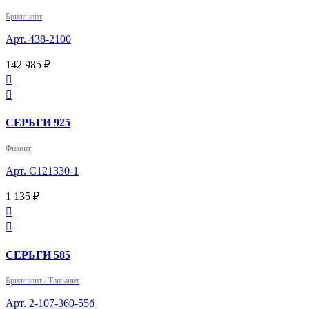
Бриллиант
Арт. 438-2100
142 985 ₽


СЕРЬГИ 925
Фианит
Арт. С121330-1
1 135 ₽


СЕРЬГИ 585
Бриллиант / Танзанит
Арт. 2-107-360-55б