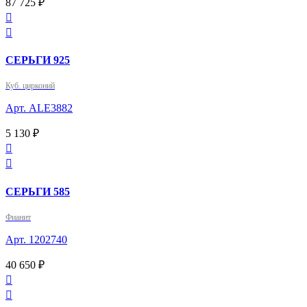
87 725 ₽


СЕРЬГИ 925
Куб. цирконий
Арт. ALE3882
5 130 ₽


СЕРЬГИ 585
Фианит
Арт. 1202740
40 650 ₽

