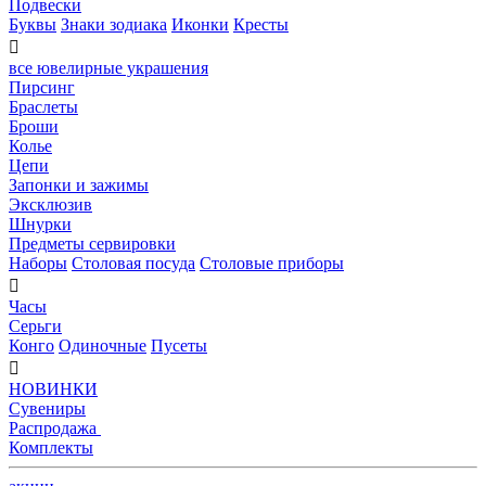
Подвески
Буквы
Знаки зодиака
Иконки
Кресты

все ювелирные украшения
Пирсинг
Браслеты
Броши
Колье
Цепи
Запонки и зажимы
Эксклюзив
Шнурки
Предметы сервировки
Наборы
Столовая посуда
Столовые приборы

Часы
Серьги
Конго
Одиночные
Пусеты

НОВИНКИ
Сувениры
Распродажа
Комплекты