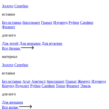
Золото
Серебро
вставки
Без вставки
бриллиант
Гранат
Изумруд
Рубин
Сапфир
Фианит
для кого
Для детей
Для женщин
Для мужчин
Все броши
материал
Золото
Серебро
вставки
Без вставки
Агат
Аметист
бриллиант
Гранат
Жемчуг
Изумруд
Корунд
Родолит
Рубин
Сапфир
Топаз
Фианит
Эмаль
для кого
Для женщин
Все колье