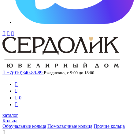




+7(910)340-89-89
Ежедневно, с 9:00 до 18:00



0

каталог
Кольца
Обручальные кольца
Помолвочные кольца
Прочие кольца
