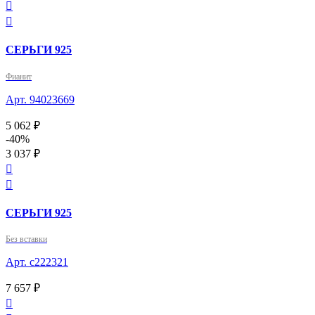


СЕРЬГИ 925
Фианит
Арт. 94023669
5 062 ₽
-40%
3 037 ₽


СЕРЬГИ 925
Без вставки
Арт. с222321
7 657 ₽
