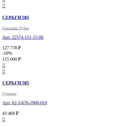

СЕРЬГИ 585
Бриллиант / Рубин
Арт. 22574-151-15-00
127 778 ₽
-10%
115 000 ₽


СЕРЬГИ 585
Турмалин
Арт. 02-3-676-1900-010
43 469 ₽
