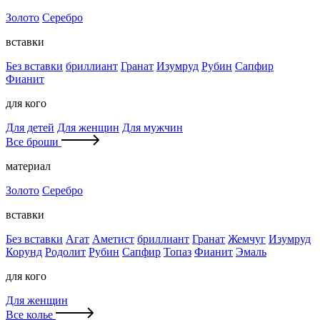
Золото
Серебро
вставки
Без вставки
бриллиант
Гранат
Изумруд
Рубин
Сапфир
Фианит
для кого
Для детей
Для женщин
Для мужчин
Все броши
материал
Золото
Серебро
вставки
Без вставки
Агат
Аметист
бриллиант
Гранат
Жемчуг
Изумруд
Корунд
Родолит
Рубин
Сапфир
Топаз
Фианит
Эмаль
для кого
Для женщин
Все колье