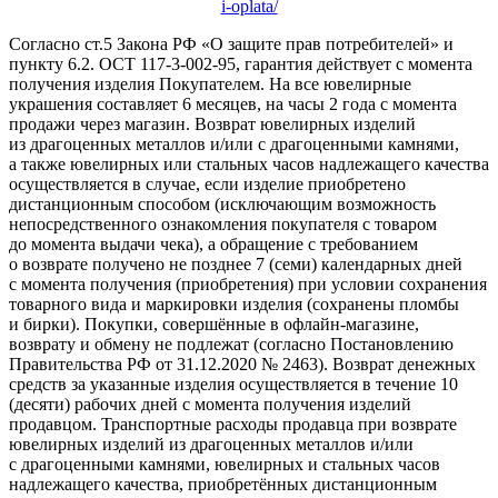
i-oplata/
Согласно ст.5 Закона РФ «О защите прав потребителей» и
пункту 6.2. ОСТ 117-3-002-95, гарантия действует с момента
получения изделия Покупателем. На все ювелирные
украшения составляет 6 месяцев, на часы 2 года с момента
продажи через магазин. Возврат ювелирных изделий
из драгоценных металлов и/или с драгоценными камнями,
а также ювелирных или стальных часов надлежащего качества
осуществляется в случае, если изделие приобретено
дистанционным способом (исключающим возможность
непосредственного ознакомления покупателя с товаром
до момента выдачи чека), а обращение с требованием
о возврате получено не позднее 7 (семи) календарных дней
с момента получения (приобретения) при условии сохранения
товарного вида и маркировки изделия (сохранены пломбы
и бирки). Покупки, совершённые в офлайн-магазине,
возврату и обмену не подлежат (согласно Постановлению
Правительства РФ от 31.12.2020 № 2463). Возврат денежных
средств за указанные изделия осуществляется в течение 10
(десяти) рабочих дней с момента получения изделий
продавцом. Транспортные расходы продавца при возврате
ювелирных изделий из драгоценных металлов и/или
с драгоценными камнями, ювелирных и стальных часов
надлежащего качества, приобретённых дистанционным