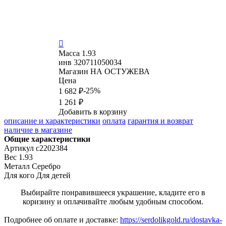

Масса
1.93
инв
320711050034
Магазин
НА ОСТУЖЕВА
Цена
-25%
1 682 ₽
1 261 ₽
Добавить в корзину
описание и характеристики
оплата
гарантия и возврат
наличие в магазине
Общие характеристики
Артикул
с2202384
Вес
1.93
Металл
Серебро
Для кого
Для детей
Выбирайте понравившееся украшение, кладите его в
коризину и оплачивайте любым удобным способом.
Подробнее об оплате и доставке:
https://serdolikgold.ru/dostavka-