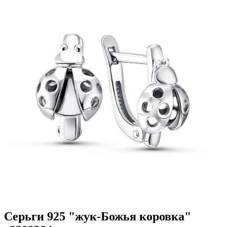
Серьги 925 "жук-Божья коровка"