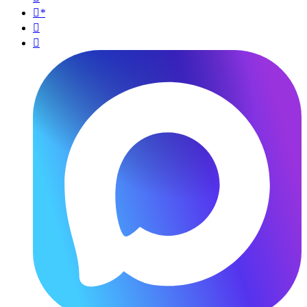
*

