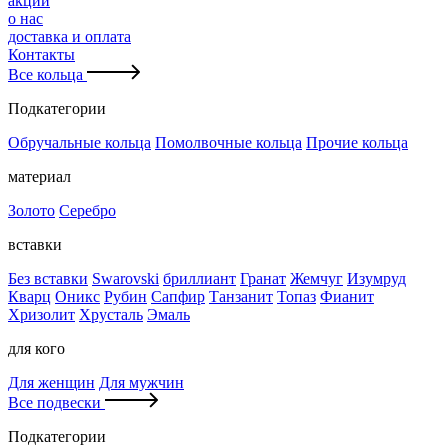
акции
о нас
доставка и оплата
Контакты
Все кольца
Подкатегории
Обручальные кольца
Помолвочные кольца
Прочие кольца
материал
Золото
Серебро
вставки
Без вставки
Swarovski
бриллиант
Гранат
Жемчуг
Изумруд
Кварц
Оникс
Рубин
Сапфир
Танзанит
Топаз
Фианит
Хризолит
Хрусталь
Эмаль
для кого
Для женщин
Для мужчин
Все подвески
Подкатегории