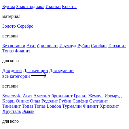
Буквы
Знаки зодиака
Иконки
Кресты
материал
Золото
Серебро
вставки
Без вставки
Агат
бриллиант
Изумруд
Рубин
Сапфир
Танзанит
Топаз
Фианит
для кого
Для детей
Для женщин
Для мужчин
все категории
вставки
Swarovski
Агат
Аметист
бриллиант
Гранат
Жемчуг
Изумруд
Кварц
Оникс
Опал
Родолит
Рубин
Сапфир
Султанит
Танзанит
Топаз
Топаз London
Турмалин
Фианит
Хризолит
Хрусталь
Эмаль
для кого