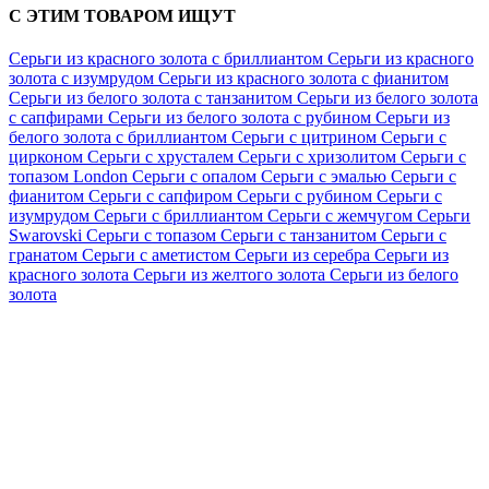
С ЭТИМ ТОВАРОМ ИЩУТ
Серьги из красного золота с бриллиантом
Серьги из красного
золота с изумрудом
Серьги из красного золота с фианитом
Серьги из белого золота с танзанитом
Серьги из белого золота
с сапфирами
Серьги из белого золота с рубином
Серьги из
белого золота с бриллиантом
Серьги с цитрином
Серьги с
цирконом
Серьги с хрусталем
Серьги с хризолитом
Серьги с
топазом London
Серьги с опалом
Серьги с эмалью
Серьги с
фианитом
Серьги с сапфиром
Серьги с рубином
Серьги с
изумрудом
Серьги с бриллиантом
Серьги с жемчугом
Серьги
Swarovski
Серьги с топазом
Серьги с танзанитом
Серьги с
гранатом
Серьги с аметистом
Серьги из серебра
Серьги из
красного золота
Серьги из желтого золота
Серьги из белого
золота