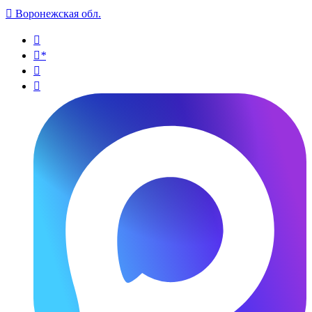

Воронежская обл.

*

