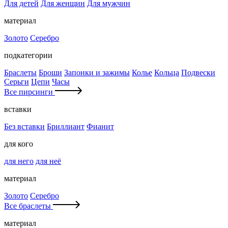
Для детей
Для женщин
Для мужчин
материал
Золото
Серебро
подкатегории
Браслеты
Броши
Запонки и зажимы
Колье
Кольца
Подвески
Серьги
Цепи
Часы
Все пирсинги
вставки
Без вставки
Бриллиант
Фианит
для кого
для него
для неё
материал
Золото
Серебро
Все браслеты
материал