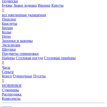
Подвески
Буквы
Знаки зодиака
Иконки
Кресты

все ювелирные украшения
Пирсинг
Браслеты
Броши
Колье
Цепи
Запонки и зажимы
Эксклюзив
Шнурки
Предметы сервировки
Наборы
Столовая посуда
Столовые приборы

Часы
Серьги
Конго
Одиночные
Пусеты

НОВИНКИ
Сувениры
Распродажа
Комплекты