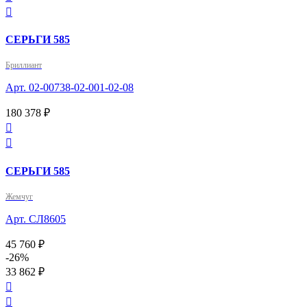

СЕРЬГИ 585
Бриллиант
Арт. 02-00738-02-001-02-08
180 378 ₽


СЕРЬГИ 585
Жемчуг
Арт. СЛ8605
45 760 ₽
-26%
33 862 ₽

