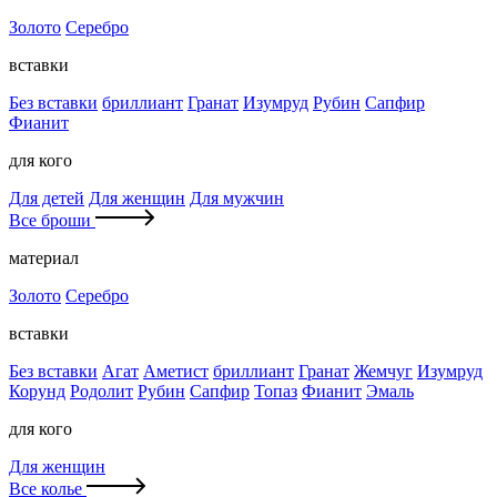
Золото
Серебро
вставки
Без вставки
бриллиант
Гранат
Изумруд
Рубин
Сапфир
Фианит
для кого
Для детей
Для женщин
Для мужчин
Все броши
материал
Золото
Серебро
вставки
Без вставки
Агат
Аметист
бриллиант
Гранат
Жемчуг
Изумруд
Корунд
Родолит
Рубин
Сапфир
Топаз
Фианит
Эмаль
для кого
Для женщин
Все колье