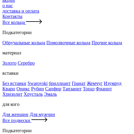
акции
о нас
доставка и оплата
Контакты
Все кольца
Подкатегории
Обручальные кольца
Помолвочные кольца
Прочие кольца
материал
Золото
Серебро
вставки
Без вставки
Swarovski
бриллиант
Гранат
Жемчуг
Изумруд
Кварц
Оникс
Рубин
Сапфир
Танзанит
Топаз
Фианит
Хризолит
Хрусталь
Эмаль
для кого
Для женщин
Для мужчин
Все подвески
Подкатегории