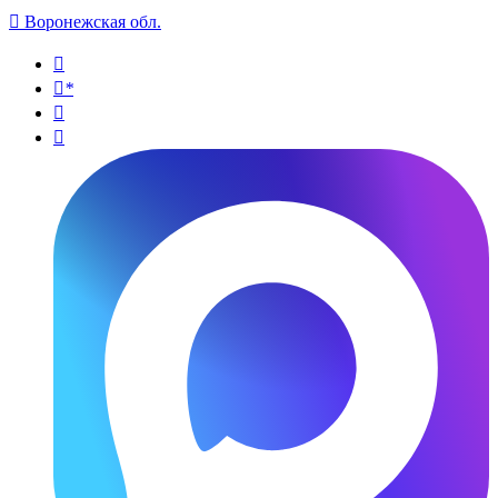

Воронежская обл.

*

