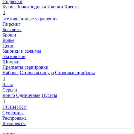
Подвески
Буквы
Знаки зодиака
Иконки
Кресты

все ювелирные украшения
Пирсинг
Браслеты
Броши
Колье
Цепи
Запонки и зажимы
Эксклюзив
Шнурки
Предметы сервировки
Наборы
Столовая посуда
Столовые приборы

Часы
Серьги
Конго
Одиночные
Пусеты

НОВИНКИ
Сувениры
Распродажа
Комплекты