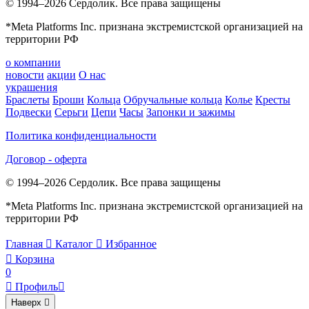
© 1994–2026 Сердолик. Все права защищены
*Meta Platforms Inc. признана экстремистской организацией на
территории РФ
о компании
новости
акции
О нас
украшения
Браслеты
Броши
Кольца
Обручальные кольца
Колье
Кресты
Подвески
Серьги
Цепи
Часы
Запонки и зажимы
Политика конфиденциальности
Договор - оферта
© 1994–2026 Сердолик. Все права защищены
*Meta Platforms Inc. признана экстремистской организацией на
территории РФ
Главная

Каталог

Избранное

Корзина
0

Профиль

Наверх
