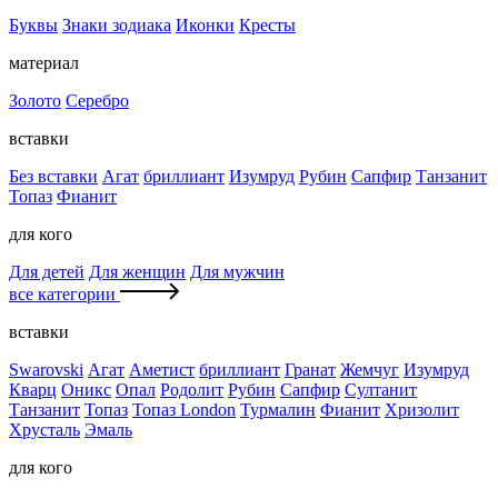
Буквы
Знаки зодиака
Иконки
Кресты
материал
Золото
Серебро
вставки
Без вставки
Агат
бриллиант
Изумруд
Рубин
Сапфир
Танзанит
Топаз
Фианит
для кого
Для детей
Для женщин
Для мужчин
все категории
вставки
Swarovski
Агат
Аметист
бриллиант
Гранат
Жемчуг
Изумруд
Кварц
Оникс
Опал
Родолит
Рубин
Сапфир
Султанит
Танзанит
Топаз
Топаз London
Турмалин
Фианит
Хризолит
Хрусталь
Эмаль
для кого