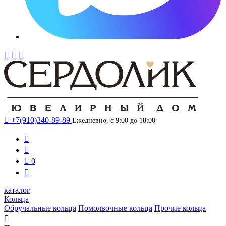




+7(910)340-89-89
Ежедневно, с 9:00 до 18:00



0

каталог
Кольца
Обручальные кольца
Помолвочные кольца
Прочие кольца
