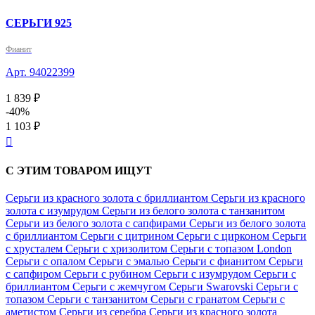
СЕРЬГИ 925
Фианит
Арт. 94022399
1 839 ₽
-40%
1 103 ₽

С ЭТИМ ТОВАРОМ ИЩУТ
Серьги из красного золота с бриллиантом
Серьги из красного
золота с изумрудом
Серьги из белого золота с танзанитом
Серьги из белого золота с сапфирами
Серьги из белого золота
с бриллиантом
Серьги с цитрином
Серьги с цирконом
Серьги
с хрусталем
Серьги с хризолитом
Серьги с топазом London
Серьги с опалом
Серьги с эмалью
Серьги с фианитом
Серьги
с сапфиром
Серьги с рубином
Серьги с изумрудом
Серьги с
бриллиантом
Серьги с жемчугом
Серьги Swarovski
Серьги с
топазом
Серьги с танзанитом
Серьги с гранатом
Серьги с
аметистом
Серьги из серебра
Серьги из красного золота