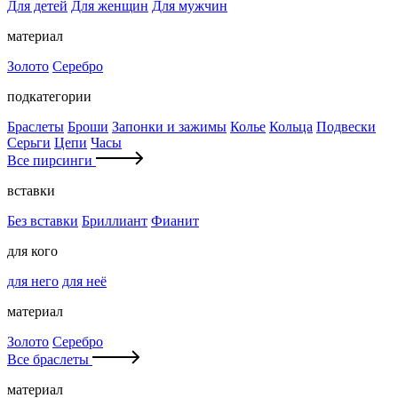
Для детей
Для женщин
Для мужчин
материал
Золото
Серебро
подкатегории
Браслеты
Броши
Запонки и зажимы
Колье
Кольца
Подвески
Серьги
Цепи
Часы
Все пирсинги
вставки
Без вставки
Бриллиант
Фианит
для кого
для него
для неё
материал
Золото
Серебро
Все браслеты
материал