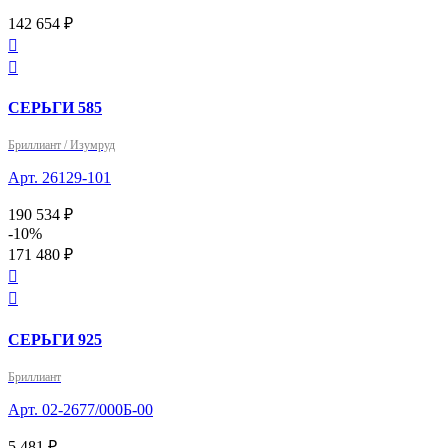
142 654 ₽


СЕРЬГИ 585
Бриллиант / Изумруд
Арт. 26129-101
190 534 ₽
-10%
171 480 ₽


СЕРЬГИ 925
Бриллиант
Арт. 02-2677/000Б-00
5 481 ₽