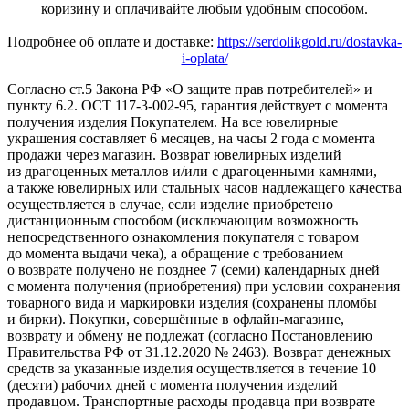
коризину и оплачивайте любым удобным способом.
Подробнее об оплате и доставке:
https://serdolikgold.ru/dostavka-
i-oplata/
Согласно ст.5 Закона РФ «О защите прав потребителей» и
пункту 6.2. ОСТ 117-3-002-95, гарантия действует с момента
получения изделия Покупателем. На все ювелирные
украшения составляет 6 месяцев, на часы 2 года с момента
продажи через магазин. Возврат ювелирных изделий
из драгоценных металлов и/или с драгоценными камнями,
а также ювелирных или стальных часов надлежащего качества
осуществляется в случае, если изделие приобретено
дистанционным способом (исключающим возможность
непосредственного ознакомления покупателя с товаром
до момента выдачи чека), а обращение с требованием
о возврате получено не позднее 7 (семи) календарных дней
с момента получения (приобретения) при условии сохранения
товарного вида и маркировки изделия (сохранены пломбы
и бирки). Покупки, совершённые в офлайн-магазине,
возврату и обмену не подлежат (согласно Постановлению
Правительства РФ от 31.12.2020 № 2463). Возврат денежных
средств за указанные изделия осуществляется в течение 10
(десяти) рабочих дней с момента получения изделий
продавцом. Транспортные расходы продавца при возврате