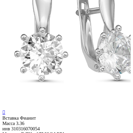

Вставка
Фианит
Масса
3.36
инв
310316070054