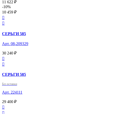
11 622 ₽
-10%
10 459 ₽


СЕРЬГИ 585
Арт. 08-209329
30 240 ₽


СЕРЬГИ 585
Без вставки
Арт. 224111
29 400 ₽

