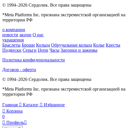
© 1994–2026 Сердолик. Все права защищены
*Meta Platforms Inc. признана экстремистской организацией на
территории РФ
о компании
новости
акции
О нас
украшения
Браслеты
Броши
Кольца
Обручальные кольца
Колье
Кресты
Подвески
Серьги
Цепи
Часы
Запонки и зажимы
Политика конфиденциальности
Договор - оферта
© 1994–2026 Сердолик. Все права защищены
*Meta Platforms Inc. признана экстремистской организацией на
территории РФ
Главная

Каталог

Избранное

Корзина
0

Профиль
