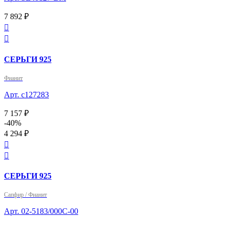
7 892 ₽


СЕРЬГИ 925
Фианит
Арт. с127283
7 157 ₽
-40%
4 294 ₽


СЕРЬГИ 925
Сапфир / Фианит
Арт. 02-5183/000С-00