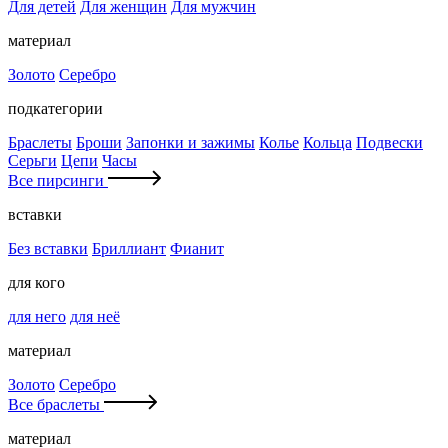
Для детей
Для женщин
Для мужчин
материал
Золото
Серебро
подкатегории
Браслеты
Броши
Запонки и зажимы
Колье
Кольца
Подвески
Серьги
Цепи
Часы
Все пирсинги
вставки
Без вставки
Бриллиант
Фианит
для кого
для него
для неё
материал
Золото
Серебро
Все браслеты
материал