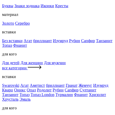
Буквы
Знаки зодиака
Иконки
Кресты
материал
Золото
Серебро
вставки
Без вставки
Агат
бриллиант
Изумруд
Рубин
Сапфир
Танзанит
Топаз
Фианит
для кого
Для детей
Для женщин
Для мужчин
все категории
вставки
Swarovski
Агат
Аметист
бриллиант
Гранат
Жемчуг
Изумруд
Кварц
Оникс
Опал
Родолит
Рубин
Сапфир
Султанит
Танзанит
Топаз
Топаз London
Турмалин
Фианит
Хризолит
Хрусталь
Эмаль
для кого