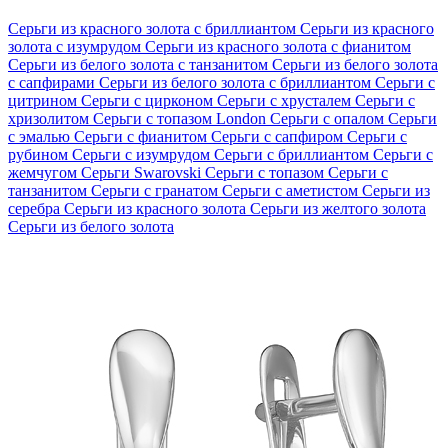
Серьги из красного золота с бриллиантом
Серьги из красного
золота с изумрудом
Серьги из красного золота с фианитом
Серьги из белого золота с танзанитом
Серьги из белого золота
с сапфирами
Серьги из белого золота с бриллиантом
Серьги с
цитрином
Серьги с цирконом
Серьги с хрусталем
Серьги с
хризолитом
Серьги с топазом London
Серьги с опалом
Серьги
с эмалью
Серьги с фианитом
Серьги с сапфиром
Серьги с
рубином
Серьги с изумрудом
Серьги с бриллиантом
Серьги с
жемчугом
Серьги Swarovski
Серьги с топазом
Серьги с
танзанитом
Серьги с гранатом
Серьги с аметистом
Серьги из
серебра
Серьги из красного золота
Серьги из желтого золота
Серьги из белого золота