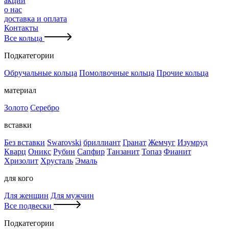
акции
о нас
доставка и оплата
Контакты
Все кольца
Подкатегории
Обручальные кольца
Помолвочные кольца
Прочие кольца
материал
Золото
Серебро
вставки
Без вставки
Swarovski
бриллиант
Гранат
Жемчуг
Изумруд
Кварц
Оникс
Рубин
Сапфир
Танзанит
Топаз
Фианит
Хризолит
Хрусталь
Эмаль
для кого
Для женщин
Для мужчин
Все подвески
Подкатегории