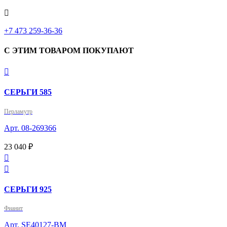

‎+7 473 259-36-36
С ЭТИМ ТОВАРОМ ПОКУПАЮТ

СЕРЬГИ 585
Перламутр
Арт. 08-269366
23 040 ₽


СЕРЬГИ 925
Фианит
Арт. SE40127-BM