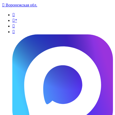

Воронежская обл.

*

