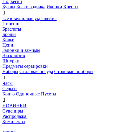
Подвески
Буквы
Знаки зодиака
Иконки
Кресты

все ювелирные украшения
Пирсинг
Браслеты
Броши
Колье
Цепи
Запонки и зажимы
Эксклюзив
Шнурки
Предметы сервировки
Наборы
Столовая посуда
Столовые приборы

Часы
Серьги
Конго
Одиночные
Пусеты

НОВИНКИ
Сувениры
Распродажа
Комплекты