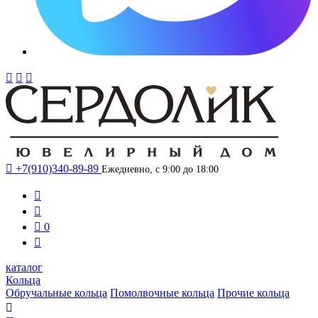




+7(910)340-89-89
Ежедневно, с 9:00 до 18:00



0

каталог
Кольца
Обручальные кольца
Помолвочные кольца
Прочие кольца
