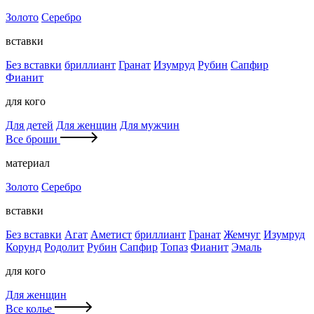
Золото
Серебро
вставки
Без вставки
бриллиант
Гранат
Изумруд
Рубин
Сапфир
Фианит
для кого
Для детей
Для женщин
Для мужчин
Все броши
материал
Золото
Серебро
вставки
Без вставки
Агат
Аметист
бриллиант
Гранат
Жемчуг
Изумруд
Корунд
Родолит
Рубин
Сапфир
Топаз
Фианит
Эмаль
для кого
Для женщин
Все колье