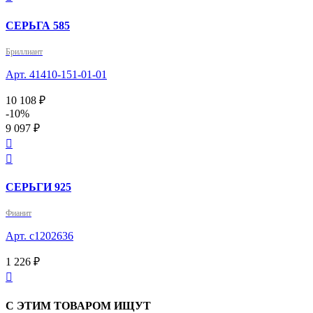
СЕРЬГА 585
Бриллиант
Арт. 41410-151-01-01
10 108 ₽
-10%
9 097 ₽


СЕРЬГИ 925
Фианит
Арт. с1202636
1 226 ₽

С ЭТИМ ТОВАРОМ ИЩУТ