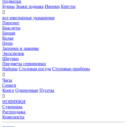
Подвески
Буквы
Знаки зодиака
Иконки
Кресты

все ювелирные украшения
Пирсинг
Браслеты
Броши
Колье
Цепи
Запонки и зажимы
Эксклюзив
Шнурки
Предметы сервировки
Наборы
Столовая посуда
Столовые приборы

Часы
Серьги
Конго
Одиночные
Пусеты

НОВИНКИ
Сувениры
Распродажа
Комплекты