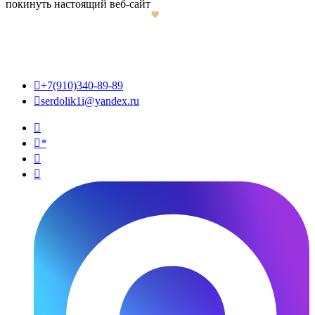
покинуть настоящий веб-сайт

+7(910)340-89-89

serdolik1i@yandex.ru

*

