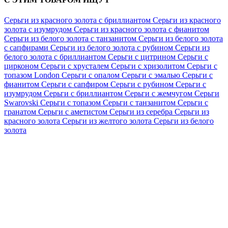
Серьги из красного золота с бриллиантом
Серьги из красного
золота с изумрудом
Серьги из красного золота с фианитом
Серьги из белого золота с танзанитом
Серьги из белого золота
с сапфирами
Серьги из белого золота с рубином
Серьги из
белого золота с бриллиантом
Серьги с цитрином
Серьги с
цирконом
Серьги с хрусталем
Серьги с хризолитом
Серьги с
топазом London
Серьги с опалом
Серьги с эмалью
Серьги с
фианитом
Серьги с сапфиром
Серьги с рубином
Серьги с
изумрудом
Серьги с бриллиантом
Серьги с жемчугом
Серьги
Swarovski
Серьги с топазом
Серьги с танзанитом
Серьги с
гранатом
Серьги с аметистом
Серьги из серебра
Серьги из
красного золота
Серьги из желтого золота
Серьги из белого
золота