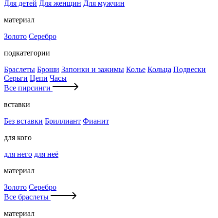
Для детей
Для женщин
Для мужчин
материал
Золото
Серебро
подкатегории
Браслеты
Броши
Запонки и зажимы
Колье
Кольца
Подвески
Серьги
Цепи
Часы
Все пирсинги
вставки
Без вставки
Бриллиант
Фианит
для кого
для него
для неё
материал
Золото
Серебро
Все браслеты
материал