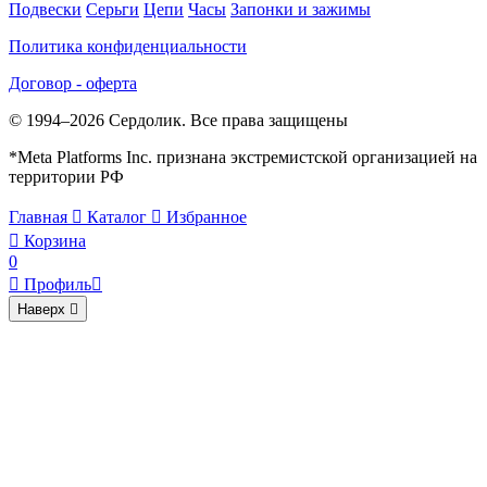
Подвески
Серьги
Цепи
Часы
Запонки и зажимы
Политика конфиденциальности
Договор - оферта
© 1994–2026 Сердолик. Все права защищены
*Meta Platforms Inc. признана экстремистской организацией на
территории РФ
Главная

Каталог

Избранное

Корзина
0

Профиль

Наверх
