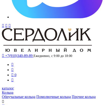




+7(910)340-89-89
Ежедневно, с 9:00 до 18:00



0

каталог
Кольца
Обручальные кольца
Помолвочные кольца
Прочие кольца
