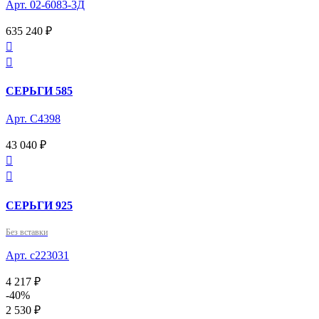
Арт. 02-6083-3Д
635 240 ₽


СЕРЬГИ 585
Арт. С4398
43 040 ₽


СЕРЬГИ 925
Без вставки
Арт. с223031
4 217 ₽
-40%
2 530 ₽