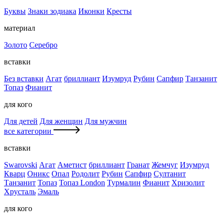
Буквы
Знаки зодиака
Иконки
Кресты
материал
Золото
Серебро
вставки
Без вставки
Агат
бриллиант
Изумруд
Рубин
Сапфир
Танзанит
Топаз
Фианит
для кого
Для детей
Для женщин
Для мужчин
все категории
вставки
Swarovski
Агат
Аметист
бриллиант
Гранат
Жемчуг
Изумруд
Кварц
Оникс
Опал
Родолит
Рубин
Сапфир
Султанит
Танзанит
Топаз
Топаз London
Турмалин
Фианит
Хризолит
Хрусталь
Эмаль
для кого