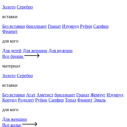
Золото
Серебро
вставки
Без вставки
бриллиант
Гранат
Изумруд
Рубин
Сапфир
Фианит
для кого
Для детей
Для женщин
Для мужчин
Все броши
материал
Золото
Серебро
вставки
Без вставки
Агат
Аметист
бриллиант
Гранат
Жемчуг
Изумруд
Корунд
Родолит
Рубин
Сапфир
Топаз
Фианит
Эмаль
для кого
Для женщин
Все колье