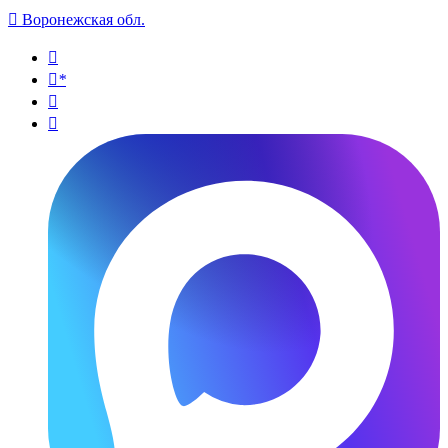

Воронежская обл.

*

