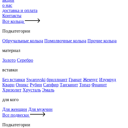
акции
о нас
доставка и оплата
Контакты
Все кольца
Подкатегории
Обручальные кольца
Помолвочные кольца
Прочие кольца
материал
Золото
Серебро
вставки
Без вставки
Swarovski
бриллиант
Гранат
Жемчуг
Изумруд
Кварц
Оникс
Рубин
Сапфир
Танзанит
Топаз
Фианит
Хризолит
Хрусталь
Эмаль
для кого
Для женщин
Для мужчин
Все подвески
Подкатегории