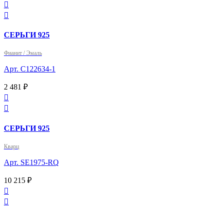


СЕРЬГИ 925
Фианит / Эмаль
Арт. С122634-1
2 481 ₽


СЕРЬГИ 925
Кварц
Арт. SE1975-RQ
10 215 ₽

