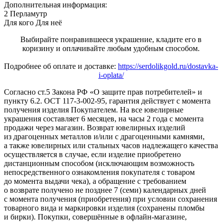
Дополнительная информация:
2 Перламутр
Для кого
Для неё
Выбирайте понравившееся украшение, кладите его в
коризину и оплачивайте любым удобным способом.
Подробнее об оплате и доставке:
https://serdolikgold.ru/dostavka-
i-oplata/
Согласно ст.5 Закона РФ «О защите прав потребителей» и
пункту 6.2. ОСТ 117-3-002-95, гарантия действует с момента
получения изделия Покупателем. На все ювелирные
украшения составляет 6 месяцев, на часы 2 года с момента
продажи через магазин. Возврат ювелирных изделий
из драгоценных металлов и/или с драгоценными камнями,
а также ювелирных или стальных часов надлежащего качества
осуществляется в случае, если изделие приобретено
дистанционным способом (исключающим возможность
непосредственного ознакомления покупателя с товаром
до момента выдачи чека), а обращение с требованием
о возврате получено не позднее 7 (семи) календарных дней
с момента получения (приобретения) при условии сохранения
товарного вида и маркировки изделия (сохранены пломбы
и бирки). Покупки, совершённые в офлайн-магазине,