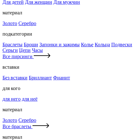
Для детей
Для женщин
Для мужчин
материал
Золото
Серебро
подкатегории
Браслеты
Броши
Запонки и зажимы
Колье
Кольца
Подвески
Серьги
Цепи
Часы
Все пирсинги
вставки
Без вставки
Бриллиант
Фианит
для кого
для него
для неё
материал
Золото
Серебро
Все браслеты
материал