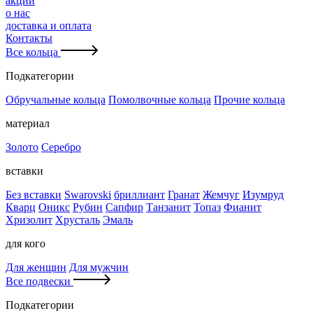
акции
о нас
доставка и оплата
Контакты
Все кольца
Подкатегории
Обручальные кольца
Помолвочные кольца
Прочие кольца
материал
Золото
Серебро
вставки
Без вставки
Swarovski
бриллиант
Гранат
Жемчуг
Изумруд
Кварц
Оникс
Рубин
Сапфир
Танзанит
Топаз
Фианит
Хризолит
Хрусталь
Эмаль
для кого
Для женщин
Для мужчин
Все подвески
Подкатегории