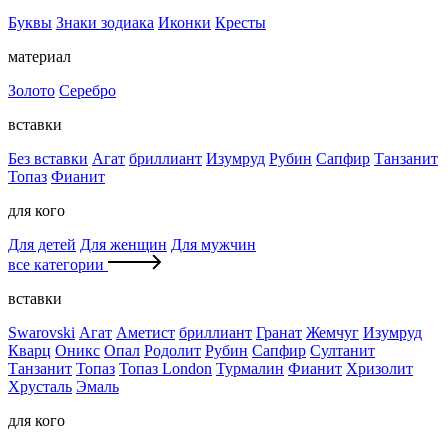
Буквы
Знаки зодиака
Иконки
Кресты
материал
Золото
Серебро
вставки
Без вставки
Агат
бриллиант
Изумруд
Рубин
Сапфир
Танзанит
Топаз
Фианит
для кого
Для детей
Для женщин
Для мужчин
все категории
вставки
Swarovski
Агат
Аметист
бриллиант
Гранат
Жемчуг
Изумруд
Кварц
Оникс
Опал
Родолит
Рубин
Сапфир
Султанит
Танзанит
Топаз
Топаз London
Турмалин
Фианит
Хризолит
Хрусталь
Эмаль
для кого