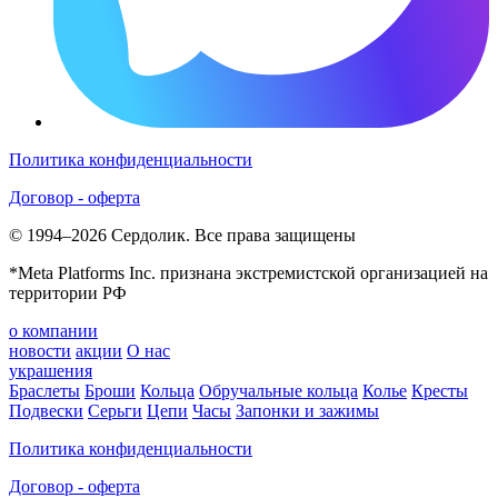
Политика конфиденциальности
Договор - оферта
© 1994–2026 Сердолик. Все права защищены
*Meta Platforms Inc. признана экстремистской организацией на
территории РФ
о компании
новости
акции
О нас
украшения
Браслеты
Броши
Кольца
Обручальные кольца
Колье
Кресты
Подвески
Серьги
Цепи
Часы
Запонки и зажимы
Политика конфиденциальности
Договор - оферта