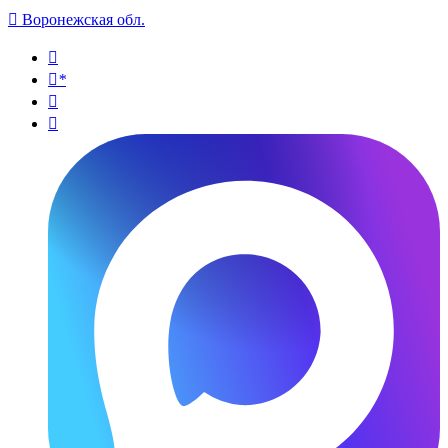

Воронежская обл.

*

