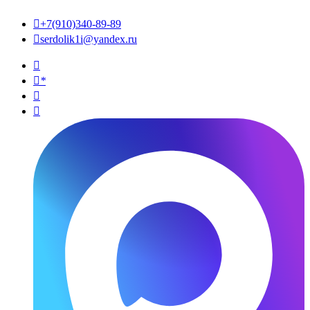

+7(910)340-89-89

serdolik1i@yandex.ru

*

