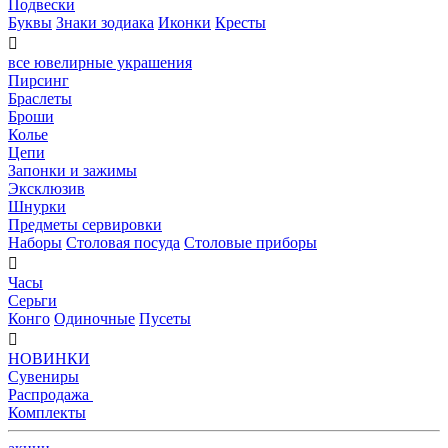
Подвески
Буквы
Знаки зодиака
Иконки
Кресты

все ювелирные украшения
Пирсинг
Браслеты
Броши
Колье
Цепи
Запонки и зажимы
Эксклюзив
Шнурки
Предметы сервировки
Наборы
Столовая посуда
Столовые приборы

Часы
Серьги
Конго
Одиночные
Пусеты

НОВИНКИ
Сувениры
Распродажа
Комплекты