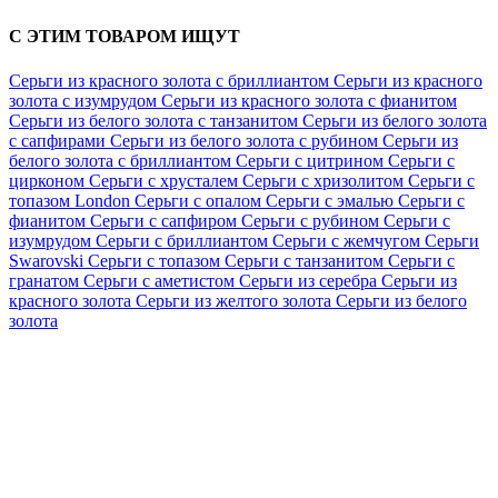
С ЭТИМ ТОВАРОМ ИЩУТ
Серьги из красного золота с бриллиантом
Серьги из красного
золота с изумрудом
Серьги из красного золота с фианитом
Серьги из белого золота с танзанитом
Серьги из белого золота
с сапфирами
Серьги из белого золота с рубином
Серьги из
белого золота с бриллиантом
Серьги с цитрином
Серьги с
цирконом
Серьги с хрусталем
Серьги с хризолитом
Серьги с
топазом London
Серьги с опалом
Серьги с эмалью
Серьги с
фианитом
Серьги с сапфиром
Серьги с рубином
Серьги с
изумрудом
Серьги с бриллиантом
Серьги с жемчугом
Серьги
Swarovski
Серьги с топазом
Серьги с танзанитом
Серьги с
гранатом
Серьги с аметистом
Серьги из серебра
Серьги из
красного золота
Серьги из желтого золота
Серьги из белого
золота