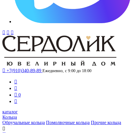




+7(910)340-89-89
Ежедневно, с 9:00 до 18:00



0

каталог
Кольца
Обручальные кольца
Помолвочные кольца
Прочие кольца
