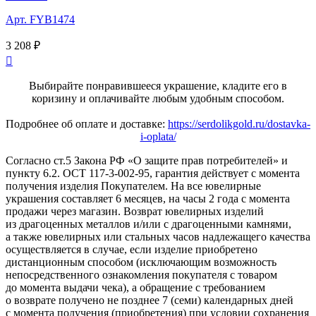
Арт. FYB1474
3 208 ₽

Выбирайте понравившееся украшение, кладите его в
коризину и оплачивайте любым удобным способом.
Подробнее об оплате и доставке:
https://serdolikgold.ru/dostavka-
i-oplata/
Согласно ст.5 Закона РФ «О защите прав потребителей» и
пункту 6.2. ОСТ 117-3-002-95, гарантия действует с момента
получения изделия Покупателем. На все ювелирные
украшения составляет 6 месяцев, на часы 2 года с момента
продажи через магазин. Возврат ювелирных изделий
из драгоценных металлов и/или с драгоценными камнями,
а также ювелирных или стальных часов надлежащего качества
осуществляется в случае, если изделие приобретено
дистанционным способом (исключающим возможность
непосредственного ознакомления покупателя с товаром
до момента выдачи чека), а обращение с требованием
о возврате получено не позднее 7 (семи) календарных дней
с момента получения (приобретения) при условии сохранения