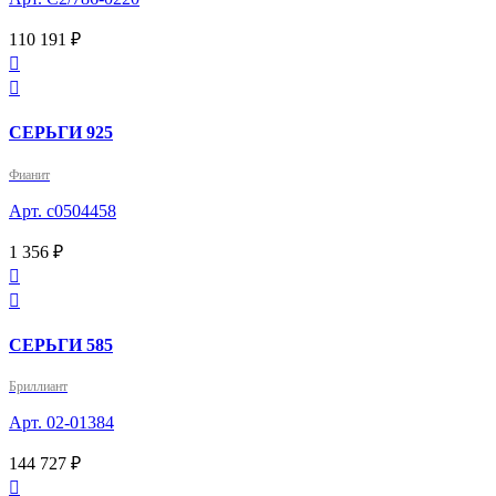
110 191 ₽


СЕРЬГИ 925
Фианит
Арт. с0504458
1 356 ₽


СЕРЬГИ 585
Бриллиант
Арт. 02-01384
144 727 ₽
