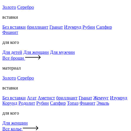
Золото
Серебро
вставки
Без вставки
бриллиант
Гранат
Изумруд
Рубин
Сапфир
Фианит
для кого
Для детей
Для женщин
Для мужчин
Все броши
материал
Золото
Серебро
вставки
Без вставки
Агат
Аметист
бриллиант
Гранат
Жемчуг
Изумруд
Корунд
Родолит
Рубин
Сапфир
Топаз
Фианит
Эмаль
для кого
Для женщин
Все колье