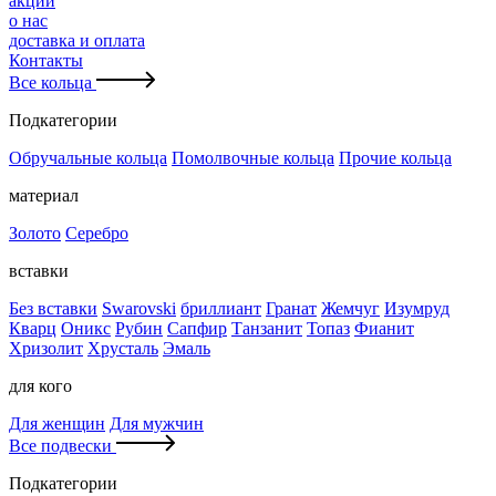
акции
о нас
доставка и оплата
Контакты
Все кольца
Подкатегории
Обручальные кольца
Помолвочные кольца
Прочие кольца
материал
Золото
Серебро
вставки
Без вставки
Swarovski
бриллиант
Гранат
Жемчуг
Изумруд
Кварц
Оникс
Рубин
Сапфир
Танзанит
Топаз
Фианит
Хризолит
Хрусталь
Эмаль
для кого
Для женщин
Для мужчин
Все подвески
Подкатегории