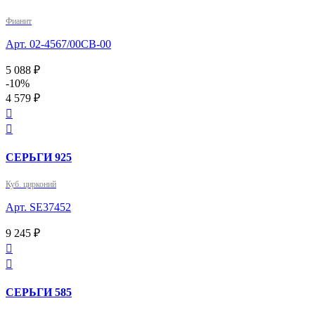
Фианит
Арт. 02-4567/00СВ-00
5 088 ₽
-10%
4 579 ₽


СЕРЬГИ 925
Куб. цирконий
Арт. SE37452
9 245 ₽


СЕРЬГИ 585