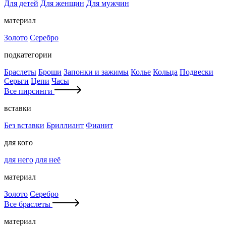
Для детей
Для женщин
Для мужчин
материал
Золото
Серебро
подкатегории
Браслеты
Броши
Запонки и зажимы
Колье
Кольца
Подвески
Серьги
Цепи
Часы
Все пирсинги
вставки
Без вставки
Бриллиант
Фианит
для кого
для него
для неё
материал
Золото
Серебро
Все браслеты
материал