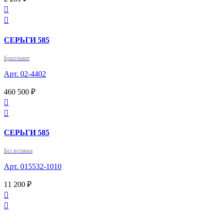


СЕРЬГИ 585
Бриллиант
Арт. 02-4402
460 500 ₽


СЕРЬГИ 585
Без вставки
Арт. 015532-1010
11 200 ₽

