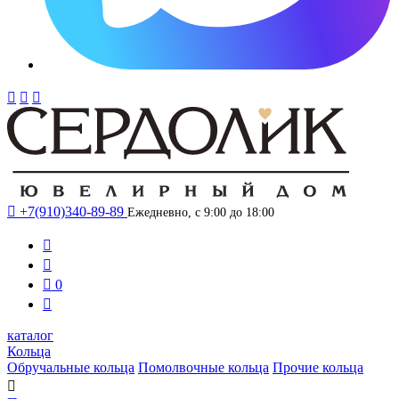




+7(910)340-89-89
Ежедневно, с 9:00 до 18:00



0

каталог
Кольца
Обручальные кольца
Помолвочные кольца
Прочие кольца
