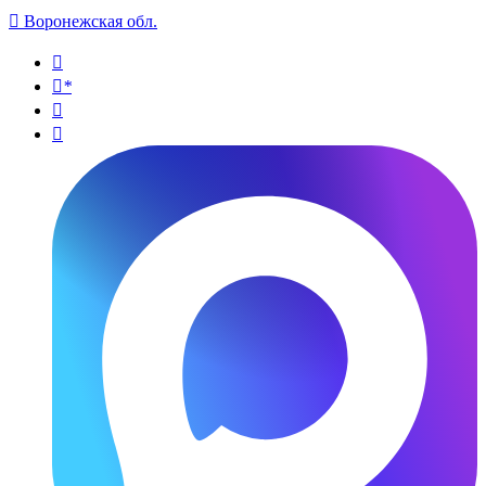

Воронежская обл.

*

