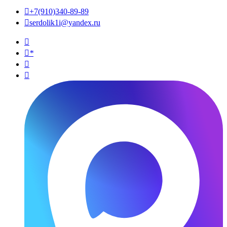

+7(910)340-89-89

serdolik1i@yandex.ru

*

