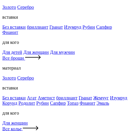
Золото
Серебро
вставки
Без вставки
бриллиант
Гранат
Изумруд
Рубин
Сапфир
Фианит
для кого
Для детей
Для женщин
Для мужчин
Все броши
материал
Золото
Серебро
вставки
Без вставки
Агат
Аметист
бриллиант
Гранат
Жемчуг
Изумруд
Корунд
Родолит
Рубин
Сапфир
Топаз
Фианит
Эмаль
для кого
Для женщин
Все колье