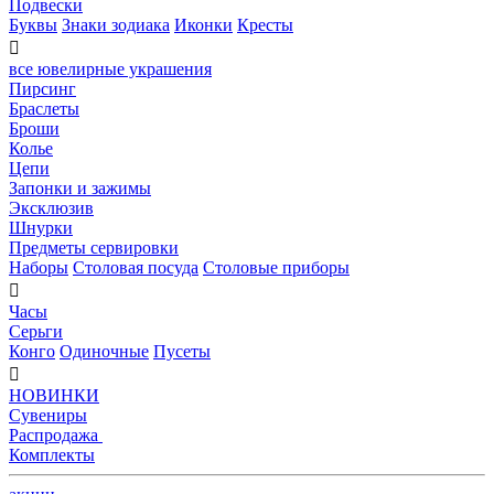
Подвески
Буквы
Знаки зодиака
Иконки
Кресты

все ювелирные украшения
Пирсинг
Браслеты
Броши
Колье
Цепи
Запонки и зажимы
Эксклюзив
Шнурки
Предметы сервировки
Наборы
Столовая посуда
Столовые приборы

Часы
Серьги
Конго
Одиночные
Пусеты

НОВИНКИ
Сувениры
Распродажа
Комплекты