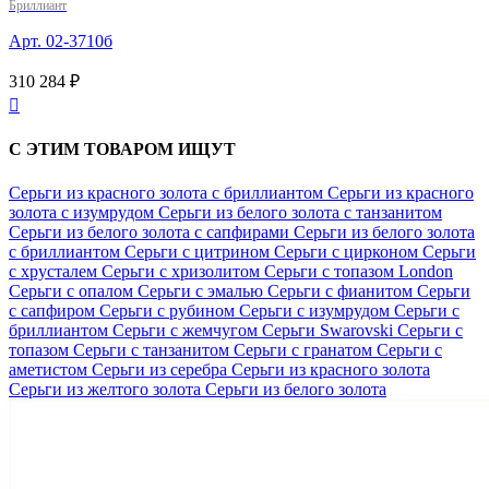
Бриллиант
Арт. 02-3710б
310 284 ₽

С ЭТИМ ТОВАРОМ ИЩУТ
Серьги из красного золота с бриллиантом
Серьги из красного
золота с изумрудом
Серьги из белого золота с танзанитом
Серьги из белого золота с сапфирами
Серьги из белого золота
с бриллиантом
Серьги с цитрином
Серьги с цирконом
Серьги
с хрусталем
Серьги с хризолитом
Серьги с топазом London
Серьги с опалом
Серьги с эмалью
Серьги с фианитом
Серьги
с сапфиром
Серьги с рубином
Серьги с изумрудом
Серьги с
бриллиантом
Серьги с жемчугом
Серьги Swarovski
Серьги с
топазом
Серьги с танзанитом
Серьги с гранатом
Серьги с
аметистом
Серьги из серебра
Серьги из красного золота
Серьги из желтого золота
Серьги из белого золота