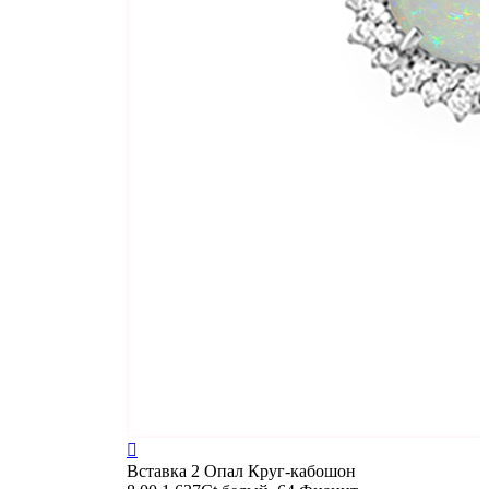

Вставка
2 Опал Круг-кабошон