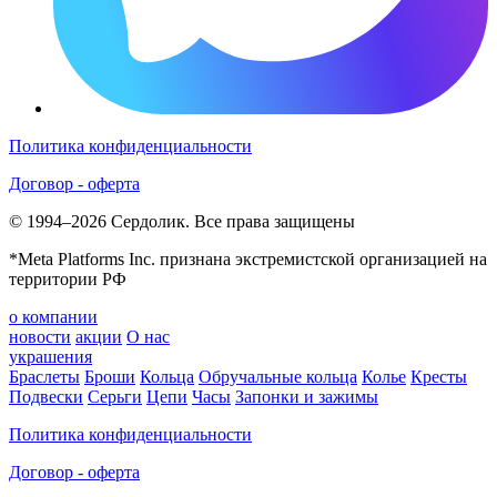
Политика конфиденциальности
Договор - оферта
© 1994–2026 Сердолик. Все права защищены
*Meta Platforms Inc. признана экстремистской организацией на
территории РФ
о компании
новости
акции
О нас
украшения
Браслеты
Броши
Кольца
Обручальные кольца
Колье
Кресты
Подвески
Серьги
Цепи
Часы
Запонки и зажимы
Политика конфиденциальности
Договор - оферта