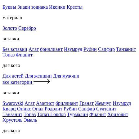
Буквы
Знаки зодиака
Иконки
Кресты
материал
Золото
Серебро
вставки
Без вставки
Агат
бриллиант
Изумруд
Рубин
Сапфир
Танзанит
Топаз
Фианит
для кого
Для детей
Для женщин
Для мужчин
все категории
вставки
Swarovski
Агат
Аметист
бриллиант
Гранат
Жемчуг
Изумруд
Кварц
Оникс
Опал
Родолит
Рубин
Сапфир
Султанит
Танзанит
Топаз
Топаз London
Турмалин
Фианит
Хризолит
Хрусталь
Эмаль
для кого