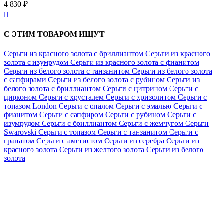
4 830 ₽

С ЭТИМ ТОВАРОМ ИЩУТ
Серьги из красного золота с бриллиантом
Серьги из красного
золота с изумрудом
Серьги из красного золота с фианитом
Серьги из белого золота с танзанитом
Серьги из белого золота
с сапфирами
Серьги из белого золота с рубином
Серьги из
белого золота с бриллиантом
Серьги с цитрином
Серьги с
цирконом
Серьги с хрусталем
Серьги с хризолитом
Серьги с
топазом London
Серьги с опалом
Серьги с эмалью
Серьги с
фианитом
Серьги с сапфиром
Серьги с рубином
Серьги с
изумрудом
Серьги с бриллиантом
Серьги с жемчугом
Серьги
Swarovski
Серьги с топазом
Серьги с танзанитом
Серьги с
гранатом
Серьги с аметистом
Серьги из серебра
Серьги из
красного золота
Серьги из желтого золота
Серьги из белого
золота