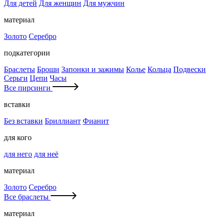
Для детей
Для женщин
Для мужчин
материал
Золото
Серебро
подкатегории
Браслеты
Броши
Запонки и зажимы
Колье
Кольца
Подвески
Серьги
Цепи
Часы
Все пирсинги
вставки
Без вставки
Бриллиант
Фианит
для кого
для него
для неё
материал
Золото
Серебро
Все браслеты
материал