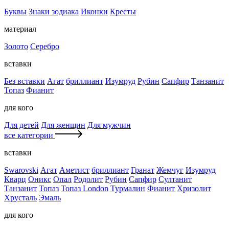
Буквы
Знаки зодиака
Иконки
Кресты
материал
Золото
Серебро
вставки
Без вставки
Агат
бриллиант
Изумруд
Рубин
Сапфир
Танзанит
Топаз
Фианит
для кого
Для детей
Для женщин
Для мужчин
все категории
вставки
Swarovski
Агат
Аметист
бриллиант
Гранат
Жемчуг
Изумруд
Кварц
Оникс
Опал
Родолит
Рубин
Сапфир
Султанит
Танзанит
Топаз
Топаз London
Турмалин
Фианит
Хризолит
Хрусталь
Эмаль
для кого