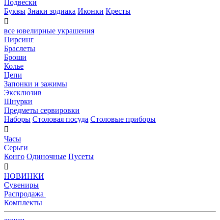
Подвески
Буквы
Знаки зодиака
Иконки
Кресты

все ювелирные украшения
Пирсинг
Браслеты
Броши
Колье
Цепи
Запонки и зажимы
Эксклюзив
Шнурки
Предметы сервировки
Наборы
Столовая посуда
Столовые приборы

Часы
Серьги
Конго
Одиночные
Пусеты

НОВИНКИ
Сувениры
Распродажа
Комплекты