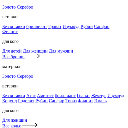
Золото
Серебро
вставки
Без вставки
бриллиант
Гранат
Изумруд
Рубин
Сапфир
Фианит
для кого
Для детей
Для женщин
Для мужчин
Все броши
материал
Золото
Серебро
вставки
Без вставки
Агат
Аметист
бриллиант
Гранат
Жемчуг
Изумруд
Корунд
Родолит
Рубин
Сапфир
Топаз
Фианит
Эмаль
для кого
Для женщин
Все колье