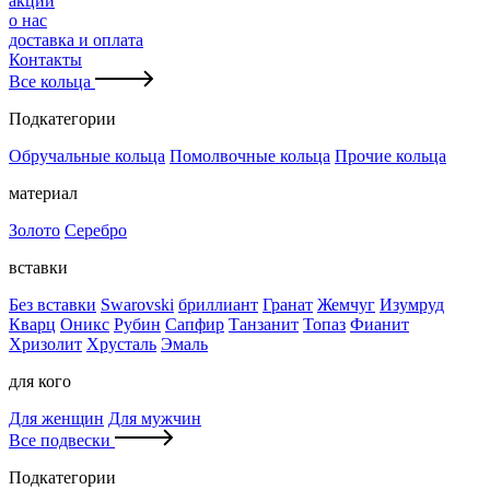
акции
о нас
доставка и оплата
Контакты
Все кольца
Подкатегории
Обручальные кольца
Помолвочные кольца
Прочие кольца
материал
Золото
Серебро
вставки
Без вставки
Swarovski
бриллиант
Гранат
Жемчуг
Изумруд
Кварц
Оникс
Рубин
Сапфир
Танзанит
Топаз
Фианит
Хризолит
Хрусталь
Эмаль
для кого
Для женщин
Для мужчин
Все подвески
Подкатегории