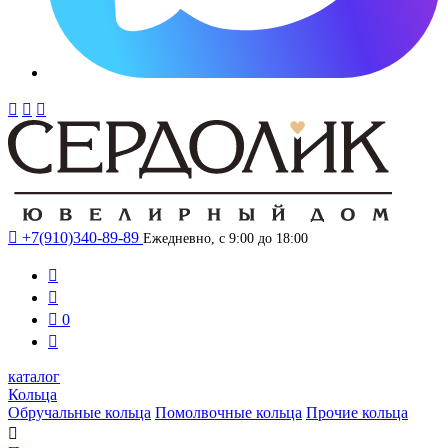




+7(910)340-89-89
Ежедневно, с 9:00 до 18:00



0

каталог
Кольца
Обручальные кольца
Помолвочные кольца
Прочие кольца
