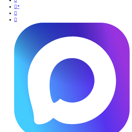

*

