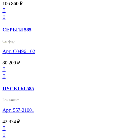
106 860 ₽


СЕРЬГИ 585
Сапфир
Арт. С0496-102
80 209 ₽


ПУСЕТЫ 585
Бриллиант
Арт. 557-21001
42 974 ₽

