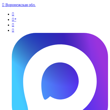

Воронежская обл.

*

