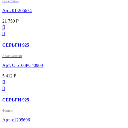
Без вставки
Арт. 01-206674
21 750 ₽


СЕРЬГИ 925
Агат / Фианит
Арт. С-5160РС40900
5 412 ₽


СЕРЬГИ 925
Фианит
Арт. с1205696