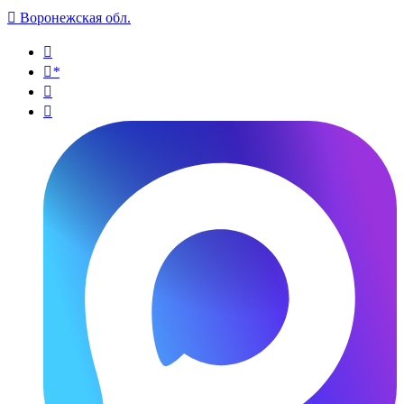

Воронежская обл.

*

