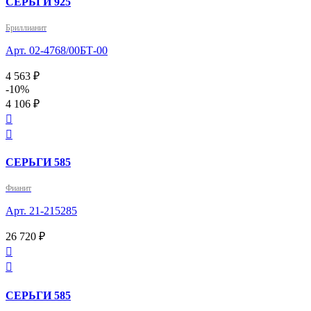
СЕРЬГИ 925
Бриллианит
Арт. 02-4768/00БТ-00
4 563 ₽
-10%
4 106 ₽


СЕРЬГИ 585
Фианит
Арт. 21-215285
26 720 ₽


СЕРЬГИ 585