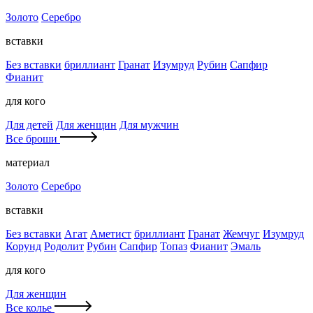
Золото
Серебро
вставки
Без вставки
бриллиант
Гранат
Изумруд
Рубин
Сапфир
Фианит
для кого
Для детей
Для женщин
Для мужчин
Все броши
материал
Золото
Серебро
вставки
Без вставки
Агат
Аметист
бриллиант
Гранат
Жемчуг
Изумруд
Корунд
Родолит
Рубин
Сапфир
Топаз
Фианит
Эмаль
для кого
Для женщин
Все колье