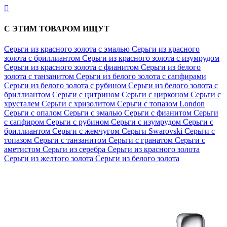

С ЭТИМ ТОВАРОМ ИЩУТ
Серьги из красного золота с эмалью
Серьги из красного
золота с бриллиантом
Серьги из красного золота с изумрудом
Серьги из красного золота с фианитом
Серьги из белого
золота с танзанитом
Серьги из белого золота с сапфирами
Серьги из белого золота с рубином
Серьги из белого золота с
бриллиантом
Серьги с цитрином
Серьги с цирконом
Серьги с
хрусталем
Серьги с хризолитом
Серьги с топазом London
Серьги с опалом
Серьги с эмалью
Серьги с фианитом
Серьги
с сапфиром
Серьги с рубином
Серьги с изумрудом
Серьги с
бриллиантом
Серьги с жемчугом
Серьги Swarovski
Серьги с
топазом
Серьги с танзанитом
Серьги с гранатом
Серьги с
аметистом
Серьги из серебра
Серьги из красного золота
Серьги из желтого золота
Серьги из белого золота