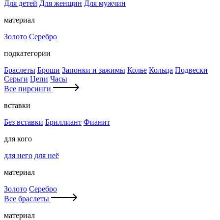
Для детей
Для женщин
Для мужчин
материал
Золото
Серебро
подкатегории
Браслеты
Броши
Запонки и зажимы
Колье
Кольца
Подвески
Серьги
Цепи
Часы
Все пирсинги
вставки
Без вставки
Бриллиант
Фианит
для кого
для него
для неё
материал
Золото
Серебро
Все браслеты
материал