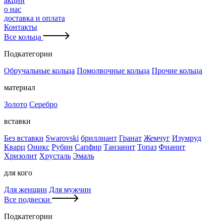
акции
о нас
доставка и оплата
Контакты
Все кольца
Подкатегории
Обручальные кольца
Помолвочные кольца
Прочие кольца
материал
Золото
Серебро
вставки
Без вставки
Swarovski
бриллиант
Гранат
Жемчуг
Изумруд
Кварц
Оникс
Рубин
Сапфир
Танзанит
Топаз
Фианит
Хризолит
Хрусталь
Эмаль
для кого
Для женщин
Для мужчин
Все подвески
Подкатегории