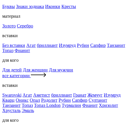
Буквы
Знаки зодиака
Иконки
Кресты
материал
Золото
Серебро
вставки
Без вставки
Агат
бриллиант
Изумруд
Рубин
Сапфир
Танзанит
Топаз
Фианит
для кого
Для детей
Для женщин
Для мужчин
все категории
вставки
Swarovski
Агат
Аметист
бриллиант
Гранат
Жемчуг
Изумруд
Кварц
Оникс
Опал
Родолит
Рубин
Сапфир
Султанит
Танзанит
Топаз
Топаз London
Турмалин
Фианит
Хризолит
Хрусталь
Эмаль
для кого