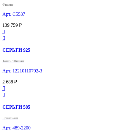
Фианит
Арт. С5537
139 759 ₽


СЕРЬГИ 925
Топаз / Фианит
Арт. 12210110792-3
2 688 ₽


СЕРЬГИ 585
Бриллиант
Арт. 489-2200