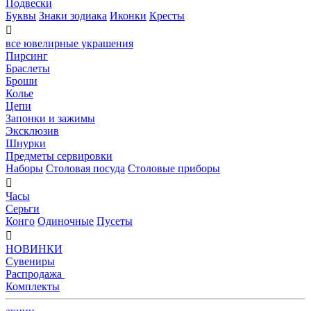
Подвески
Буквы
Знаки зодиака
Иконки
Кресты

все ювелирные украшения
Пирсинг
Браслеты
Броши
Колье
Цепи
Запонки и зажимы
Эксклюзив
Шнурки
Предметы сервировки
Наборы
Столовая посуда
Столовые приборы

Часы
Серьги
Конго
Одиночные
Пусеты

НОВИНКИ
Сувениры
Распродажа
Комплекты