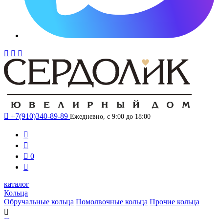




+7(910)340-89-89
Ежедневно, с 9:00 до 18:00



0

каталог
Кольца
Обручальные кольца
Помолвочные кольца
Прочие кольца
