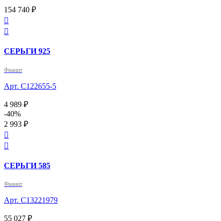
154 740 ₽


СЕРЬГИ 925
Фианит
Арт. С122655-5
4 989 ₽
-40%
2 993 ₽


СЕРЬГИ 585
Фианит
Арт. С13221979
55 027 ₽