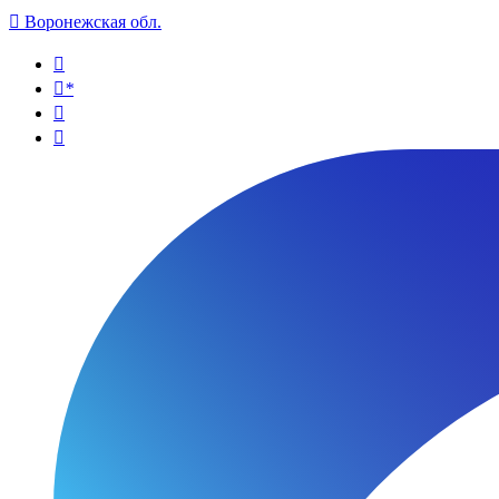

Воронежская обл.

*

