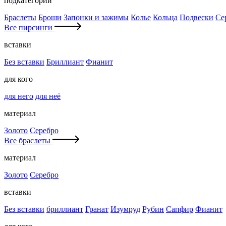
подкатегории
Браслеты
Броши
Запонки и зажимы
Колье
Кольца
Подвески
Се
Все пирсинги
вставки
Без вставки
Бриллиант
Фианит
для кого
для него
для неё
материал
Золото
Серебро
Все браслеты
материал
Золото
Серебро
вставки
Без вставки
бриллиант
Гранат
Изумруд
Рубин
Сапфир
Фианит