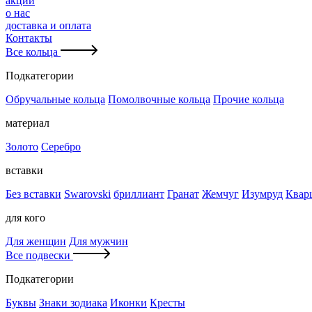
акции
о нас
доставка и оплата
Контакты
Все кольца
Подкатегории
Обручальные кольца
Помолвочные кольца
Прочие кольца
материал
Золото
Серебро
вставки
Без вставки
Swarovski
бриллиант
Гранат
Жемчуг
Изумруд
Квар
для кого
Для женщин
Для мужчин
Все подвески
Подкатегории
Буквы
Знаки зодиака
Иконки
Кресты