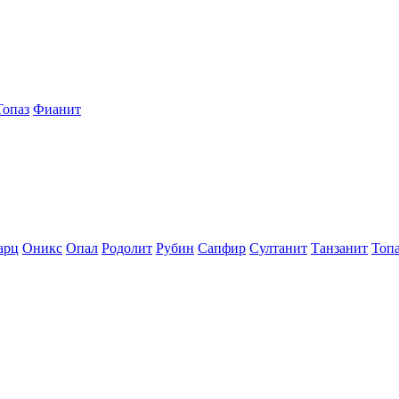
Топаз
Фианит
арц
Оникс
Опал
Родолит
Рубин
Сапфир
Султанит
Танзанит
Топ