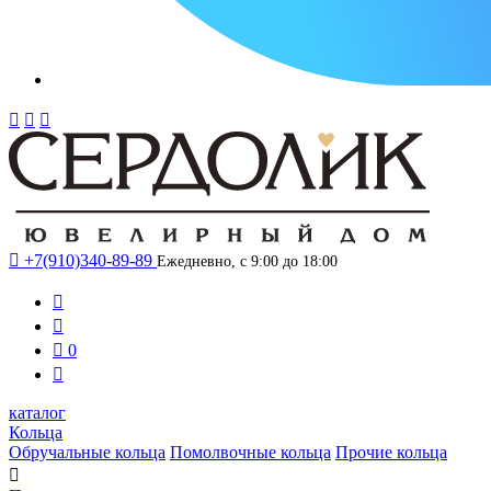




+7(910)340-89-89
Ежедневно, с 9:00 до 18:00



0

каталог
Кольца
Обручальные кольца
Помолвочные кольца
Прочие кольца
