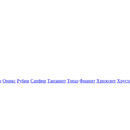
ц
Оникс
Рубин
Сапфир
Танзанит
Топаз
Фианит
Хризолит
Хруст