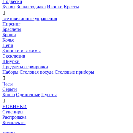
Подвески
Буквы
Знаки зодиака
Иконки
Кресты

все ювелирные украшения
Пирсинг
Браслеты
Броши
Колье
Цепи
Запонки и зажимы
Эксклюзив
Шнурки
Предметы сервировки
Наборы
Столовая посуда
Столовые приборы

Часы
Серьги
Конго
Одиночные
Пусеты

НОВИНКИ
Сувениры
Распродажа
Комплекты