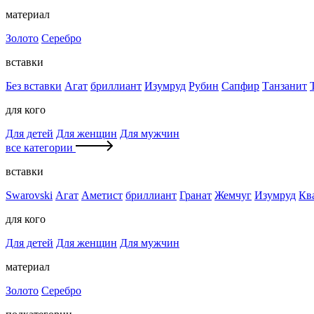
материал
Золото
Серебро
вставки
Без вставки
Агат
бриллиант
Изумруд
Рубин
Сапфир
Танзанит
для кого
Для детей
Для женщин
Для мужчин
все категории
вставки
Swarovski
Агат
Аметист
бриллиант
Гранат
Жемчуг
Изумруд
Кв
для кого
Для детей
Для женщин
Для мужчин
материал
Золото
Серебро