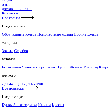
акции
о нас
доставка и оплата
Контакты
Все кольца
Подкатегории
Обручальные кольца
Помолвочные кольца
Прочие кольца
материал
Золото
Серебро
вставки
Без вставки
Swarovski
бриллиант
Гранат
Жемчуг
Изумруд
Квар
для кого
Для женщин
Для мужчин
Все подвески
Подкатегории
Буквы
Знаки зодиака
Иконки
Кресты