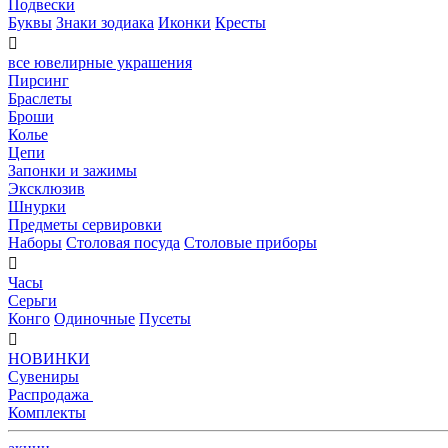
Подвески
Буквы
Знаки зодиака
Иконки
Кресты

все ювелирные украшения
Пирсинг
Браслеты
Броши
Колье
Цепи
Запонки и зажимы
Эксклюзив
Шнурки
Предметы сервировки
Наборы
Столовая посуда
Столовые приборы

Часы
Серьги
Конго
Одиночные
Пусеты

НОВИНКИ
Сувениры
Распродажа
Комплекты