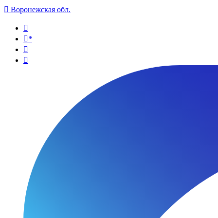

Воронежская обл.

*

