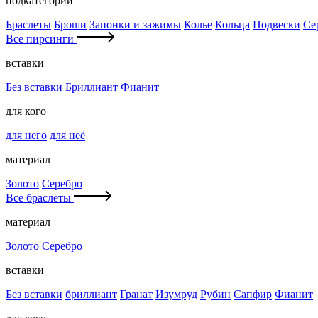
подкатегории
Браслеты
Броши
Запонки и зажимы
Колье
Кольца
Подвески
Се
Все пирсинги
вставки
Без вставки
Бриллиант
Фианит
для кого
для него
для неё
материал
Золото
Серебро
Все браслеты
материал
Золото
Серебро
вставки
Без вставки
бриллиант
Гранат
Изумруд
Рубин
Сапфир
Фианит