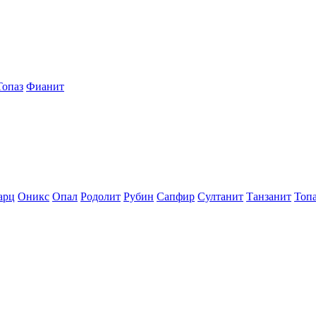
Топаз
Фианит
арц
Оникс
Опал
Родолит
Рубин
Сапфир
Султанит
Танзанит
Топ