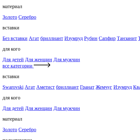
материал
Золото
Серебро
вставки
Без вставки
Агат
бриллиант
Изумруд
Рубин
Сапфир
Танзанит
для кого
Для детей
Для женщин
Для мужчин
все категории
вставки
Swarovski
Агат
Аметист
бриллиант
Гранат
Жемчуг
Изумруд
Кв
для кого
Для детей
Для женщин
Для мужчин
материал
Золото
Серебро