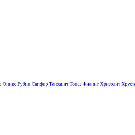
ц
Оникс
Рубин
Сапфир
Танзанит
Топаз
Фианит
Хризолит
Хруст