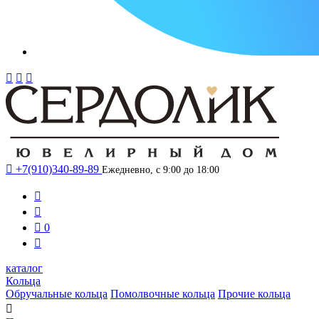




+7(910)340-89-89
Ежедневно, с 9:00 до 18:00



0

каталог
Кольца
Обручальные кольца
Помолвочные кольца
Прочие кольца
