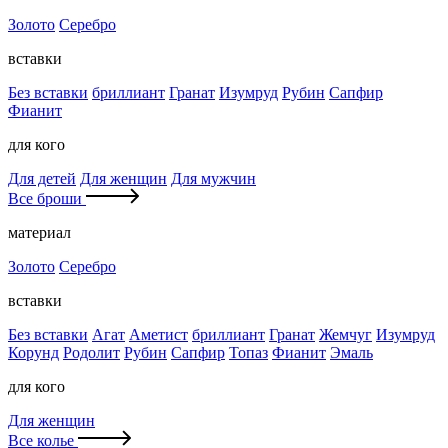
Золото
Серебро
вставки
Без вставки
бриллиант
Гранат
Изумруд
Рубин
Сапфир
Фианит
для кого
Для детей
Для женщин
Для мужчин
Все броши
материал
Золото
Серебро
вставки
Без вставки
Агат
Аметист
бриллиант
Гранат
Жемчуг
Изумруд
Корунд
Родолит
Рубин
Сапфир
Топаз
Фианит
Эмаль
для кого
Для женщин
Все колье