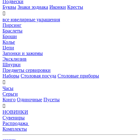
Подвески
Буквы
Знаки зодиака
Иконки
Кресты

все ювелирные украшения
Пирсинг
Браслеты
Броши
Колье
Цепи
Запонки и зажимы
Эксклюзив
Шнурки
Предметы сервировки
Наборы
Столовая посуда
Столовые приборы

Часы
Серьги
Конго
Одиночные
Пусеты

НОВИНКИ
Сувениры
Распродажа
Комплекты