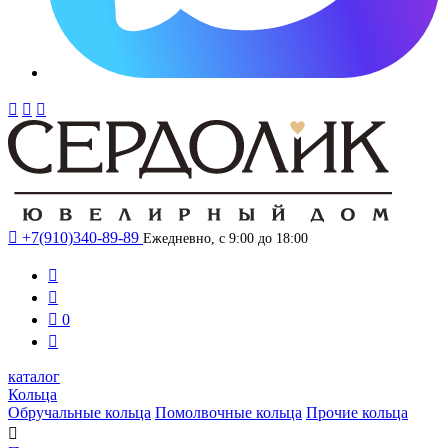




+7(910)340-89-89
Ежедневно, с 9:00 до 18:00



0

каталог
Кольца
Обручальные кольца
Помолвочные кольца
Прочие кольца
