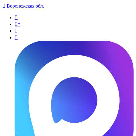

Воронежская обл.

*

