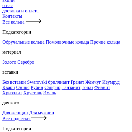
акции
о нас
доставка и оплата
Контакты
Все кольца
Подкатегории
Обручальные кольца
Помолвочные кольца
Прочие кольца
материал
Золото
Серебро
вставки
Без вставки
Swarovski
бриллиант
Гранат
Жемчуг
Изумруд
Кварц
Оникс
Рубин
Сапфир
Танзанит
Топаз
Фианит
Хризолит
Хрусталь
Эмаль
для кого
Для женщин
Для мужчин
Все подвески
Подкатегории