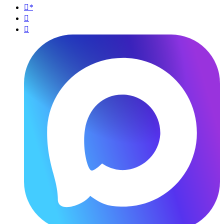
*

