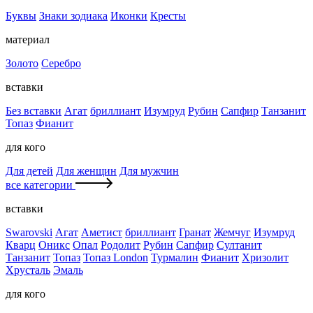
Буквы
Знаки зодиака
Иконки
Кресты
материал
Золото
Серебро
вставки
Без вставки
Агат
бриллиант
Изумруд
Рубин
Сапфир
Танзанит
Топаз
Фианит
для кого
Для детей
Для женщин
Для мужчин
все категории
вставки
Swarovski
Агат
Аметист
бриллиант
Гранат
Жемчуг
Изумруд
Кварц
Оникс
Опал
Родолит
Рубин
Сапфир
Султанит
Танзанит
Топаз
Топаз London
Турмалин
Фианит
Хризолит
Хрусталь
Эмаль
для кого