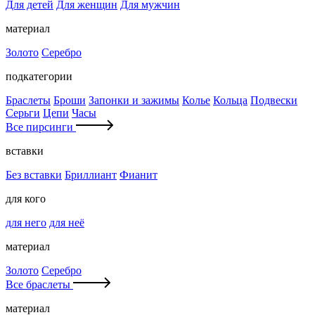
Для детей
Для женщин
Для мужчин
материал
Золото
Серебро
подкатегории
Браслеты
Броши
Запонки и зажимы
Колье
Кольца
Подвески
Серьги
Цепи
Часы
Все пирсинги
вставки
Без вставки
Бриллиант
Фианит
для кого
для него
для неё
материал
Золото
Серебро
Все браслеты
материал