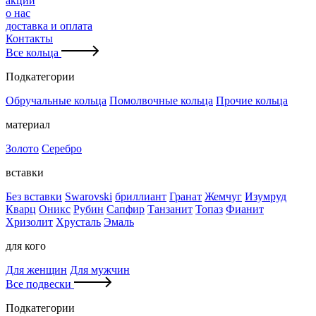
акции
о нас
доставка и оплата
Контакты
Все кольца
Подкатегории
Обручальные кольца
Помолвочные кольца
Прочие кольца
материал
Золото
Серебро
вставки
Без вставки
Swarovski
бриллиант
Гранат
Жемчуг
Изумруд
Кварц
Оникс
Рубин
Сапфир
Танзанит
Топаз
Фианит
Хризолит
Хрусталь
Эмаль
для кого
Для женщин
Для мужчин
Все подвески
Подкатегории