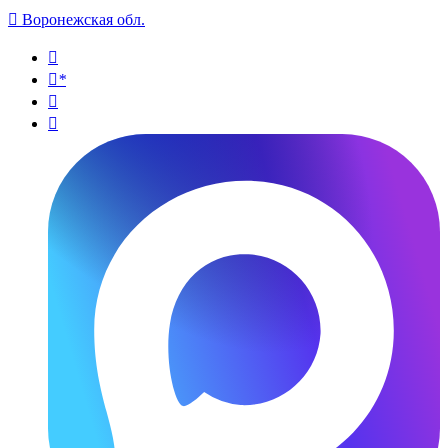

Воронежская обл.

*

