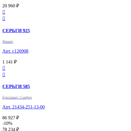
20 960 ₽


СЕРЬГИ 925
Фианит
Арт. с126908
1 141 ₽


СЕРЬГИ 585
Бриллиант / Сапфир
Арт. 21434-251-13-00
86 927 ₽
-10%
78 234 ₽