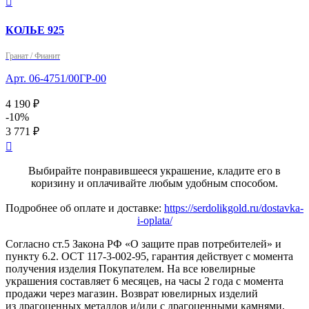

КОЛЬЕ 925
Гранат / Фианит
Арт. 06-4751/00ГР-00
4 190 ₽
-10%
3 771 ₽

Выбирайте понравившееся украшение, кладите его в
коризину и оплачивайте любым удобным способом.
Подробнее об оплате и доставке:
https://serdolikgold.ru/dostavka-
i-oplata/
Согласно ст.5 Закона РФ «О защите прав потребителей» и
пункту 6.2. ОСТ 117-3-002-95, гарантия действует с момента
получения изделия Покупателем. На все ювелирные
украшения составляет 6 месяцев, на часы 2 года с момента
продажи через магазин. Возврат ювелирных изделий
из драгоценных металлов и/или с драгоценными камнями,