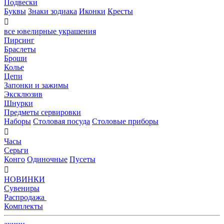
Подвески
Буквы
Знаки зодиака
Иконки
Кресты

все ювелирные украшения
Пирсинг
Браслеты
Броши
Колье
Цепи
Запонки и зажимы
Эксклюзив
Шнурки
Предметы сервировки
Наборы
Столовая посуда
Столовые приборы

Часы
Серьги
Конго
Одиночные
Пусеты

НОВИНКИ
Сувениры
Распродажа
Комплекты