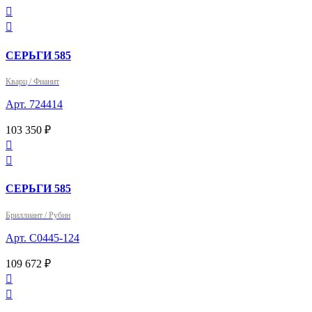


СЕРЬГИ 585
Кварц / Фианит
Арт. 724414
103 350 ₽


СЕРЬГИ 585
Бриллиант / Рубин
Арт. С0445-124
109 672 ₽

