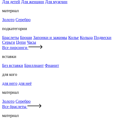
Для детей
Для женщин
Для мужчин
материал
Золото
Серебро
подкатегории
Браслеты
Броши
Запонки и зажимы
Колье
Кольца
Подвески
Серьги
Цепи
Часы
Все пирсинги
вставки
Без вставки
Бриллиант
Фианит
для кого
для него
для неё
материал
Золото
Серебро
Все браслеты
материал