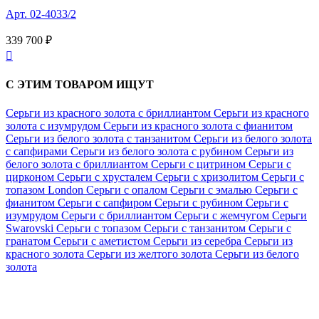
Арт. 02-4033/2
339 700 ₽

С ЭТИМ ТОВАРОМ ИЩУТ
Серьги из красного золота с бриллиантом
Серьги из красного
золота с изумрудом
Серьги из красного золота с фианитом
Серьги из белого золота с танзанитом
Серьги из белого золота
с сапфирами
Серьги из белого золота с рубином
Серьги из
белого золота с бриллиантом
Серьги с цитрином
Серьги с
цирконом
Серьги с хрусталем
Серьги с хризолитом
Серьги с
топазом London
Серьги с опалом
Серьги с эмалью
Серьги с
фианитом
Серьги с сапфиром
Серьги с рубином
Серьги с
изумрудом
Серьги с бриллиантом
Серьги с жемчугом
Серьги
Swarovski
Серьги с топазом
Серьги с танзанитом
Серьги с
гранатом
Серьги с аметистом
Серьги из серебра
Серьги из
красного золота
Серьги из желтого золота
Серьги из белого
золота