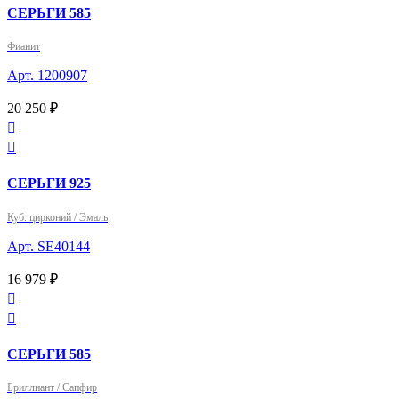
СЕРЬГИ 585
Фианит
Арт. 1200907
20 250 ₽


СЕРЬГИ 925
Куб. цирконий / Эмаль
Арт. SE40144
16 979 ₽


СЕРЬГИ 585
Бриллиант / Сапфир