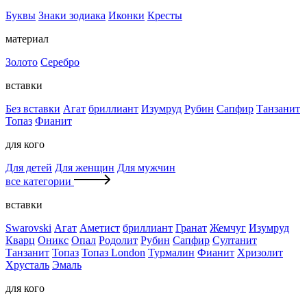
Буквы
Знаки зодиака
Иконки
Кресты
материал
Золото
Серебро
вставки
Без вставки
Агат
бриллиант
Изумруд
Рубин
Сапфир
Танзанит
Топаз
Фианит
для кого
Для детей
Для женщин
Для мужчин
все категории
вставки
Swarovski
Агат
Аметист
бриллиант
Гранат
Жемчуг
Изумруд
Кварц
Оникс
Опал
Родолит
Рубин
Сапфир
Султанит
Танзанит
Топаз
Топаз London
Турмалин
Фианит
Хризолит
Хрусталь
Эмаль
для кого