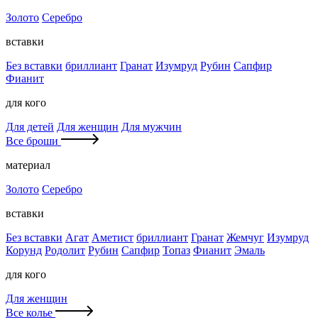
Золото
Серебро
вставки
Без вставки
бриллиант
Гранат
Изумруд
Рубин
Сапфир
Фианит
для кого
Для детей
Для женщин
Для мужчин
Все броши
материал
Золото
Серебро
вставки
Без вставки
Агат
Аметист
бриллиант
Гранат
Жемчуг
Изумруд
Корунд
Родолит
Рубин
Сапфир
Топаз
Фианит
Эмаль
для кого
Для женщин
Все колье