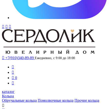




+7(910)340-89-89
Ежедневно, с 9:00 до 18:00



0

каталог
Кольца
Обручальные кольца
Помолвочные кольца
Прочие кольца
