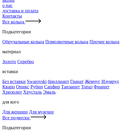
акции
о нас
доставка и оплата
Контакты
Все кольца
Подкатегории
Обручальные кольца
Помолвочные кольца
Прочие кольца
материал
Золото
Серебро
вставки
Без вставки
Swarovski
бриллиант
Гранат
Жемчуг
Изумруд
Кварц
Оникс
Рубин
Сапфир
Танзанит
Топаз
Фианит
Хризолит
Хрусталь
Эмаль
для кого
Для женщин
Для мужчин
Все подвески
Подкатегории