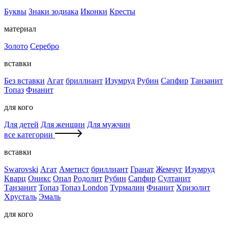
Буквы
Знаки зодиака
Иконки
Кресты
материал
Золото
Серебро
вставки
Без вставки
Агат
бриллиант
Изумруд
Рубин
Сапфир
Танзанит
Топаз
Фианит
для кого
Для детей
Для женщин
Для мужчин
все категории
вставки
Swarovski
Агат
Аметист
бриллиант
Гранат
Жемчуг
Изумруд
Кварц
Оникс
Опал
Родолит
Рубин
Сапфир
Султанит
Танзанит
Топаз
Топаз London
Турмалин
Фианит
Хризолит
Хрусталь
Эмаль
для кого