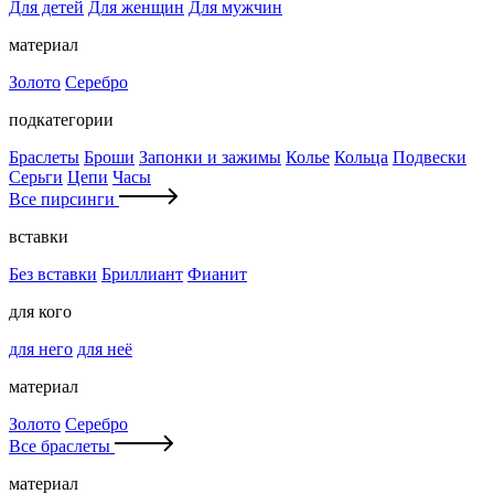
Для детей
Для женщин
Для мужчин
материал
Золото
Серебро
подкатегории
Браслеты
Броши
Запонки и зажимы
Колье
Кольца
Подвески
Серьги
Цепи
Часы
Все пирсинги
вставки
Без вставки
Бриллиант
Фианит
для кого
для него
для неё
материал
Золото
Серебро
Все браслеты
материал