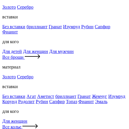
Золото
Серебро
вставки
Без вставки
бриллиант
Гранат
Изумруд
Рубин
Сапфир
Фианит
для кого
Для детей
Для женщин
Для мужчин
Все броши
материал
Золото
Серебро
вставки
Без вставки
Агат
Аметист
бриллиант
Гранат
Жемчуг
Изумруд
Корунд
Родолит
Рубин
Сапфир
Топаз
Фианит
Эмаль
для кого
Для женщин
Все колье