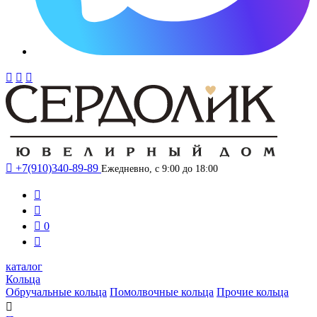




+7(910)340-89-89
Ежедневно, с 9:00 до 18:00



0

каталог
Кольца
Обручальные кольца
Помолвочные кольца
Прочие кольца
