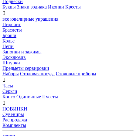
Подвески
Буквы
Знаки зодиака
Иконки
Кресты

все ювелирные украшения
Пирсинг
Браслеты
Броши
Колье
Цепи
Запонки и зажимы
Эксклюзив
Шнурки
Предметы сервировки
Наборы
Столовая посуда
Столовые приборы

Часы
Серьги
Конго
Одиночные
Пусеты

НОВИНКИ
Сувениры
Распродажа
Комплекты