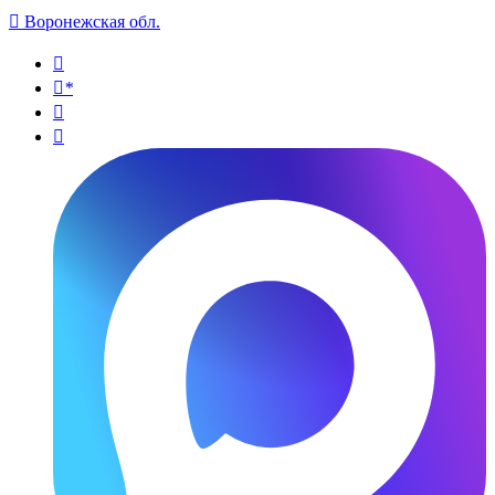

Воронежская обл.

*

