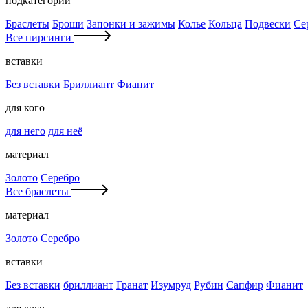
подкатегории
Браслеты
Броши
Запонки и зажимы
Колье
Кольца
Подвески
Се
Все пирсинги
вставки
Без вставки
Бриллиант
Фианит
для кого
для него
для неё
материал
Золото
Серебро
Все браслеты
материал
Золото
Серебро
вставки
Без вставки
бриллиант
Гранат
Изумруд
Рубин
Сапфир
Фианит