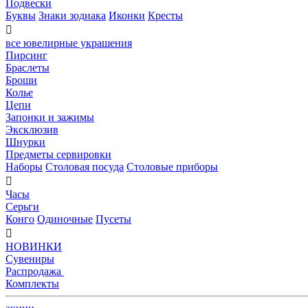
Подвески
Буквы
Знаки зодиака
Иконки
Кресты

все ювелирные украшения
Пирсинг
Браслеты
Броши
Колье
Цепи
Запонки и зажимы
Эксклюзив
Шнурки
Предметы сервировки
Наборы
Столовая посуда
Столовые приборы

Часы
Серьги
Конго
Одиночные
Пусеты

НОВИНКИ
Сувениры
Распродажа
Комплекты