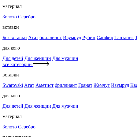
материал
Золото
Серебро
вставки
Без вставки
Агат
бриллиант
Изумруд
Рубин
Сапфир
Танзанит
для кого
Для детей
Для женщин
Для мужчин
все категории
вставки
Swarovski
Агат
Аметист
бриллиант
Гранат
Жемчуг
Изумруд
Кв
для кого
Для детей
Для женщин
Для мужчин
материал
Золото
Серебро