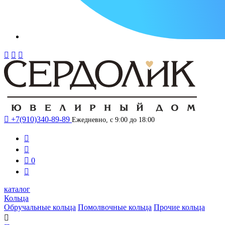




+7(910)340-89-89
Ежедневно, с 9:00 до 18:00



0

каталог
Кольца
Обручальные кольца
Помолвочные кольца
Прочие кольца
