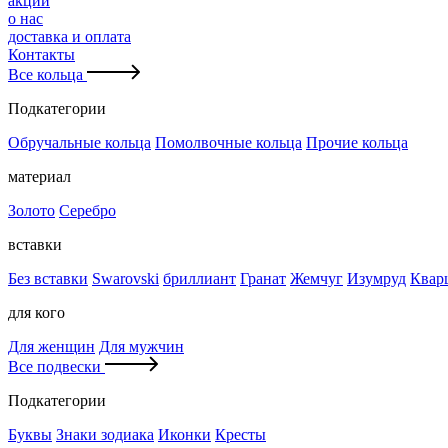
акции
о нас
доставка и оплата
Контакты
Все кольца
Подкатегории
Обручальные кольца
Помолвочные кольца
Прочие кольца
материал
Золото
Серебро
вставки
Без вставки
Swarovski
бриллиант
Гранат
Жемчуг
Изумруд
Квар
для кого
Для женщин
Для мужчин
Все подвески
Подкатегории
Буквы
Знаки зодиака
Иконки
Кресты