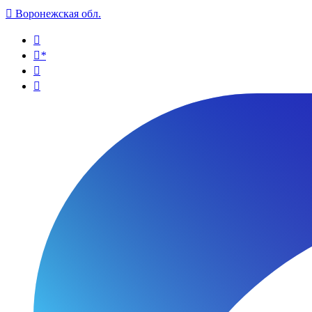

Воронежская обл.

*

