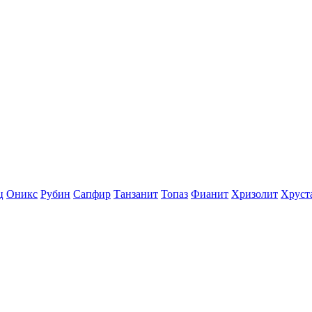
ц
Оникс
Рубин
Сапфир
Танзанит
Топаз
Фианит
Хризолит
Хруст