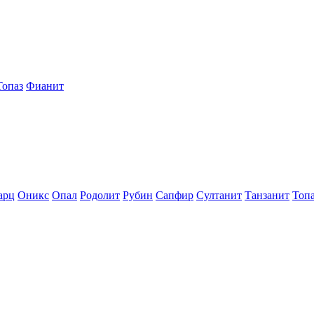
Топаз
Фианит
арц
Оникс
Опал
Родолит
Рубин
Сапфир
Султанит
Танзанит
Топ