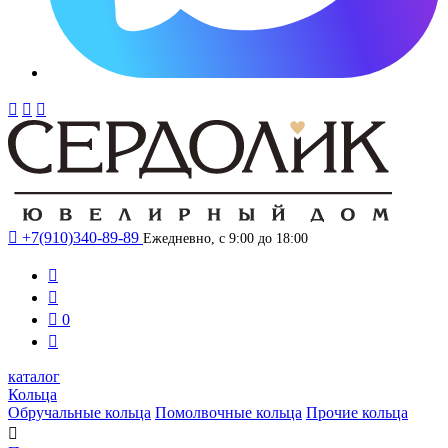




+7(910)340-89-89
Ежедневно, с 9:00 до 18:00



0

каталог
Кольца
Обручальные кольца
Помолвочные кольца
Прочие кольца
