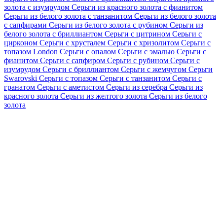
золота с изумрудом
Серьги из красного золота с фианитом
Серьги из белого золота с танзанитом
Серьги из белого золота
с сапфирами
Серьги из белого золота с рубином
Серьги из
белого золота с бриллиантом
Серьги с цитрином
Серьги с
цирконом
Серьги с хрусталем
Серьги с хризолитом
Серьги с
топазом London
Серьги с опалом
Серьги с эмалью
Серьги с
фианитом
Серьги с сапфиром
Серьги с рубином
Серьги с
изумрудом
Серьги с бриллиантом
Серьги с жемчугом
Серьги
Swarovski
Серьги с топазом
Серьги с танзанитом
Серьги с
гранатом
Серьги с аметистом
Серьги из серебра
Серьги из
красного золота
Серьги из желтого золота
Серьги из белого
золота