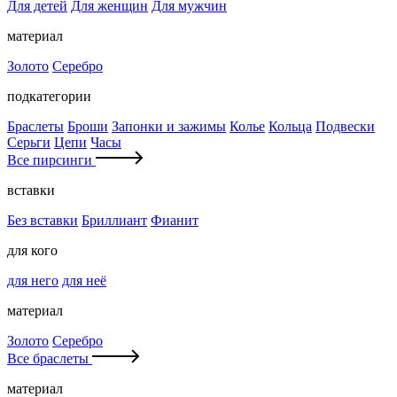
Для детей
Для женщин
Для мужчин
материал
Золото
Серебро
подкатегории
Браслеты
Броши
Запонки и зажимы
Колье
Кольца
Подвески
Серьги
Цепи
Часы
Все пирсинги
вставки
Без вставки
Бриллиант
Фианит
для кого
для него
для неё
материал
Золото
Серебро
Все браслеты
материал