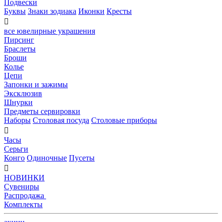
Подвески
Буквы
Знаки зодиака
Иконки
Кресты

все ювелирные украшения
Пирсинг
Браслеты
Броши
Колье
Цепи
Запонки и зажимы
Эксклюзив
Шнурки
Предметы сервировки
Наборы
Столовая посуда
Столовые приборы

Часы
Серьги
Конго
Одиночные
Пусеты

НОВИНКИ
Сувениры
Распродажа
Комплекты