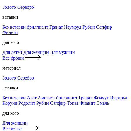
Золото
Серебро
вставки
Без вставки
бриллиант
Гранат
Изумруд
Рубин
Сапфир
Фианит
для кого
Для детей
Для женщин
Для мужчин
Все броши
материал
Золото
Серебро
вставки
Без вставки
Агат
Аметист
бриллиант
Гранат
Жемчуг
Изумруд
Корунд
Родолит
Рубин
Сапфир
Топаз
Фианит
Эмаль
для кого
Для женщин
Все колье