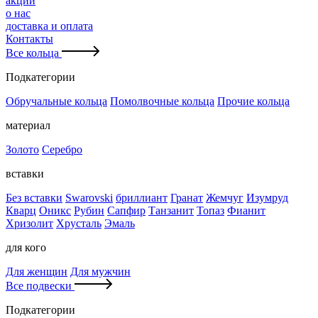
акции
о нас
доставка и оплата
Контакты
Все кольца
Подкатегории
Обручальные кольца
Помолвочные кольца
Прочие кольца
материал
Золото
Серебро
вставки
Без вставки
Swarovski
бриллиант
Гранат
Жемчуг
Изумруд
Кварц
Оникс
Рубин
Сапфир
Танзанит
Топаз
Фианит
Хризолит
Хрусталь
Эмаль
для кого
Для женщин
Для мужчин
Все подвески
Подкатегории