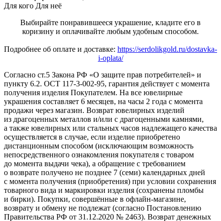
Для кого
Для неё
Выбирайте понравившееся украшение, кладите его в
коризину и оплачивайте любым удобным способом.
Подробнее об оплате и доставке:
https://serdolikgold.ru/dostavka-
i-oplata/
Согласно ст.5 Закона РФ «О защите прав потребителей» и
пункту 6.2. ОСТ 117-3-002-95, гарантия действует с момента
получения изделия Покупателем. На все ювелирные
украшения составляет 6 месяцев, на часы 2 года с момента
продажи через магазин. Возврат ювелирных изделий
из драгоценных металлов и/или с драгоценными камнями,
а также ювелирных или стальных часов надлежащего качества
осуществляется в случае, если изделие приобретено
дистанционным способом (исключающим возможность
непосредственного ознакомления покупателя с товаром
до момента выдачи чека), а обращение с требованием
о возврате получено не позднее 7 (семи) календарных дней
с момента получения (приобретения) при условии сохранения
товарного вида и маркировки изделия (сохранены пломбы
и бирки). Покупки, совершённые в офлайн-магазине,
возврату и обмену не подлежат (согласно Постановлению
Правительства РФ от 31.12.2020 № 2463). Возврат денежных