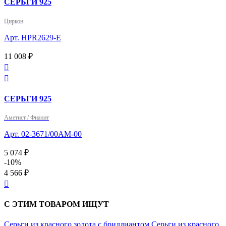
СЕРЬГИ 925
Циркон
Арт. HPR2629-E
11 008 ₽


СЕРЬГИ 925
Аметист / Фианит
Арт. 02-3671/00АМ-00
5 074 ₽
-10%
4 566 ₽

С ЭТИМ ТОВАРОМ ИЩУТ
Серьги из красного золота с бриллиантом
Серьги из красного