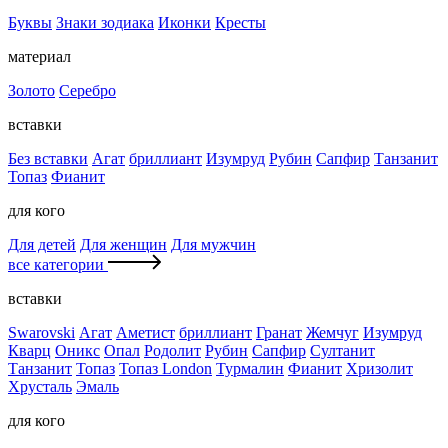
Буквы
Знаки зодиака
Иконки
Кресты
материал
Золото
Серебро
вставки
Без вставки
Агат
бриллиант
Изумруд
Рубин
Сапфир
Танзанит
Топаз
Фианит
для кого
Для детей
Для женщин
Для мужчин
все категории
вставки
Swarovski
Агат
Аметист
бриллиант
Гранат
Жемчуг
Изумруд
Кварц
Оникс
Опал
Родолит
Рубин
Сапфир
Султанит
Танзанит
Топаз
Топаз London
Турмалин
Фианит
Хризолит
Хрусталь
Эмаль
для кого