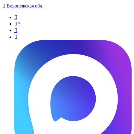

Воронежская обл.

*

