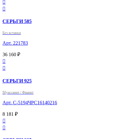


СЕРЬГИ 585
Без вставки
Арт. 221783
36 160 ₽


СЕРЬГИ 925
Муассанит / Фианит
Арт. С-5194ЧРС16140216
8 181 ₽

