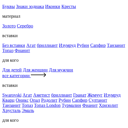
Буквы
Знаки зодиака
Иконки
Кресты
материал
Золото
Серебро
вставки
Без вставки
Агат
бриллиант
Изумруд
Рубин
Сапфир
Танзанит
Топаз
Фианит
для кого
Для детей
Для женщин
Для мужчин
все категории
вставки
Swarovski
Агат
Аметист
бриллиант
Гранат
Жемчуг
Изумруд
Кварц
Оникс
Опал
Родолит
Рубин
Сапфир
Султанит
Танзанит
Топаз
Топаз London
Турмалин
Фианит
Хризолит
Хрусталь
Эмаль
для кого