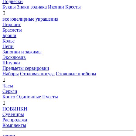
Подвески
Буквы
Знаки зодиака
Иконки
Кресты

все ювелирные украшения
Пирсинг
Браслеты
Броши
Колье
Цепи
Запонки и зажимы
Эксклюзив
Шнурки
Предметы сервировки
Наборы
Столовая посуда
Столовые приборы

Часы
Серьги
Конго
Одиночные
Пусеты

НОВИНКИ
Сувениры
Распродажа
Комплекты