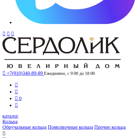




+7(910)340-89-89
Ежедневно, с 9:00 до 18:00



0

каталог
Кольца
Обручальные кольца
Помолвочные кольца
Прочие кольца
