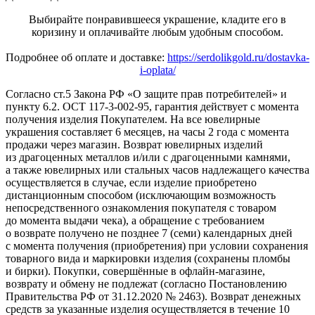
Выбирайте понравившееся украшение, кладите его в
коризину и оплачивайте любым удобным способом.
Подробнее об оплате и доставке:
https://serdolikgold.ru/dostavka-
i-oplata/
Согласно ст.5 Закона РФ «О защите прав потребителей» и
пункту 6.2. ОСТ 117-3-002-95, гарантия действует с момента
получения изделия Покупателем. На все ювелирные
украшения составляет 6 месяцев, на часы 2 года с момента
продажи через магазин. Возврат ювелирных изделий
из драгоценных металлов и/или с драгоценными камнями,
а также ювелирных или стальных часов надлежащего качества
осуществляется в случае, если изделие приобретено
дистанционным способом (исключающим возможность
непосредственного ознакомления покупателя с товаром
до момента выдачи чека), а обращение с требованием
о возврате получено не позднее 7 (семи) календарных дней
с момента получения (приобретения) при условии сохранения
товарного вида и маркировки изделия (сохранены пломбы
и бирки). Покупки, совершённые в офлайн-магазине,
возврату и обмену не подлежат (согласно Постановлению
Правительства РФ от 31.12.2020 № 2463). Возврат денежных
средств за указанные изделия осуществляется в течение 10