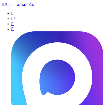

Воронежская обл.

*

