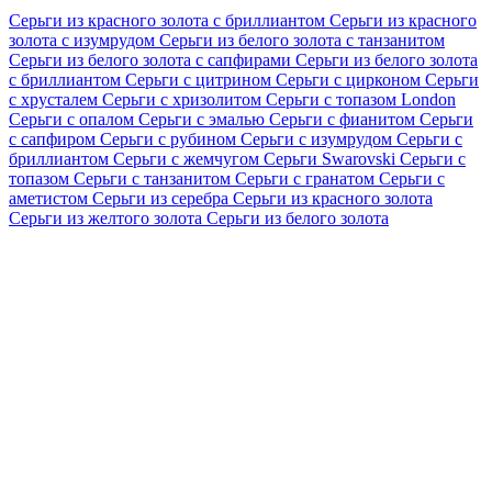
Серьги из красного золота с бриллиантом
Серьги из красного
золота с изумрудом
Серьги из белого золота с танзанитом
Серьги из белого золота с сапфирами
Серьги из белого золота
с бриллиантом
Серьги с цитрином
Серьги с цирконом
Серьги
с хрусталем
Серьги с хризолитом
Серьги с топазом London
Серьги с опалом
Серьги с эмалью
Серьги с фианитом
Серьги
с сапфиром
Серьги с рубином
Серьги с изумрудом
Серьги с
бриллиантом
Серьги с жемчугом
Серьги Swarovski
Серьги с
топазом
Серьги с танзанитом
Серьги с гранатом
Серьги с
аметистом
Серьги из серебра
Серьги из красного золота
Серьги из желтого золота
Серьги из белого золота