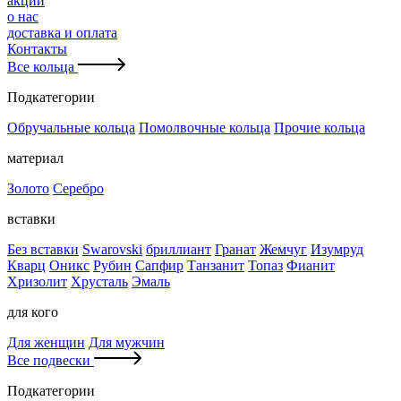
акции
о нас
доставка и оплата
Контакты
Все кольца
Подкатегории
Обручальные кольца
Помолвочные кольца
Прочие кольца
материал
Золото
Серебро
вставки
Без вставки
Swarovski
бриллиант
Гранат
Жемчуг
Изумруд
Кварц
Оникс
Рубин
Сапфир
Танзанит
Топаз
Фианит
Хризолит
Хрусталь
Эмаль
для кого
Для женщин
Для мужчин
Все подвески
Подкатегории