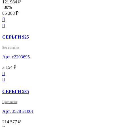
121 984 ₽
-30%
85 388 ₽


СЕРЬГИ 925
Без вставки
Арт. с2203695
3 154 ₽


СЕРЬГИ 585
Бриллиант
Арт. 3528-21001
214 577 ₽