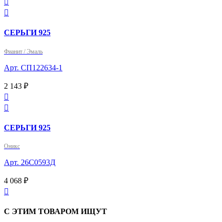


СЕРЬГИ 925
Фианит / Эмаль
Арт. СП122634-1
2 143 ₽


СЕРЬГИ 925
Оникс
Арт. 26С0593Д
4 068 ₽

С ЭТИМ ТОВАРОМ ИЩУТ