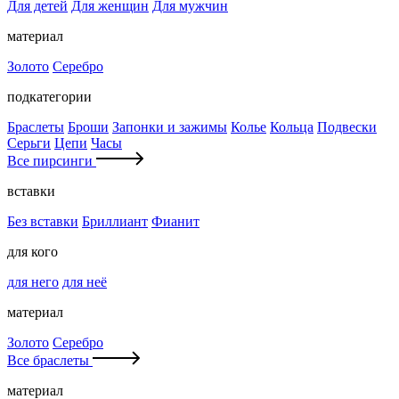
Для детей
Для женщин
Для мужчин
материал
Золото
Серебро
подкатегории
Браслеты
Броши
Запонки и зажимы
Колье
Кольца
Подвески
Серьги
Цепи
Часы
Все пирсинги
вставки
Без вставки
Бриллиант
Фианит
для кого
для него
для неё
материал
Золото
Серебро
Все браслеты
материал