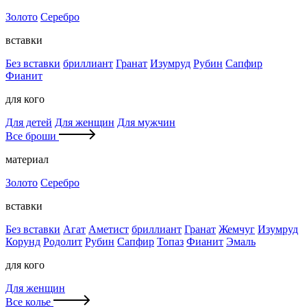
Золото
Серебро
вставки
Без вставки
бриллиант
Гранат
Изумруд
Рубин
Сапфир
Фианит
для кого
Для детей
Для женщин
Для мужчин
Все броши
материал
Золото
Серебро
вставки
Без вставки
Агат
Аметист
бриллиант
Гранат
Жемчуг
Изумруд
Корунд
Родолит
Рубин
Сапфир
Топаз
Фианит
Эмаль
для кого
Для женщин
Все колье