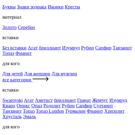
Буквы
Знаки зодиака
Иконки
Кресты
материал
Золото
Серебро
вставки
Без вставки
Агат
бриллиант
Изумруд
Рубин
Сапфир
Танзанит
Топаз
Фианит
для кого
Для детей
Для женщин
Для мужчин
все категории
вставки
Swarovski
Агат
Аметист
бриллиант
Гранат
Жемчуг
Изумруд
Кварц
Оникс
Опал
Родолит
Рубин
Сапфир
Султанит
Танзанит
Топаз
Топаз London
Турмалин
Фианит
Хризолит
Хрусталь
Эмаль
для кого