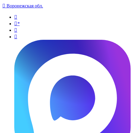

Воронежская обл.

*

