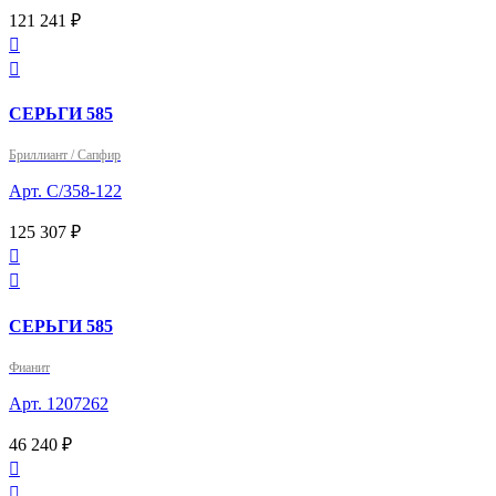
121 241 ₽


СЕРЬГИ 585
Бриллиант / Сапфир
Арт. С/358-122
125 307 ₽


СЕРЬГИ 585
Фианит
Арт. 1207262
46 240 ₽

