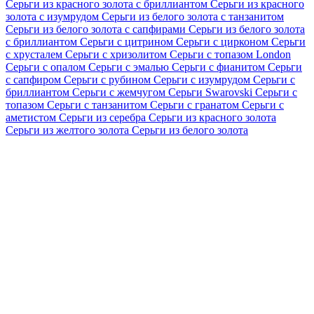
Серьги из красного золота с бриллиантом
Серьги из красного
золота с изумрудом
Серьги из белого золота с танзанитом
Серьги из белого золота с сапфирами
Серьги из белого золота
с бриллиантом
Серьги с цитрином
Серьги с цирконом
Серьги
с хрусталем
Серьги с хризолитом
Серьги с топазом London
Серьги с опалом
Серьги с эмалью
Серьги с фианитом
Серьги
с сапфиром
Серьги с рубином
Серьги с изумрудом
Серьги с
бриллиантом
Серьги с жемчугом
Серьги Swarovski
Серьги с
топазом
Серьги с танзанитом
Серьги с гранатом
Серьги с
аметистом
Серьги из серебра
Серьги из красного золота
Серьги из желтого золота
Серьги из белого золота