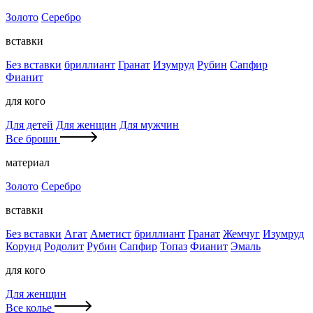
Золото
Серебро
вставки
Без вставки
бриллиант
Гранат
Изумруд
Рубин
Сапфир
Фианит
для кого
Для детей
Для женщин
Для мужчин
Все броши
материал
Золото
Серебро
вставки
Без вставки
Агат
Аметист
бриллиант
Гранат
Жемчуг
Изумруд
Корунд
Родолит
Рубин
Сапфир
Топаз
Фианит
Эмаль
для кого
Для женщин
Все колье