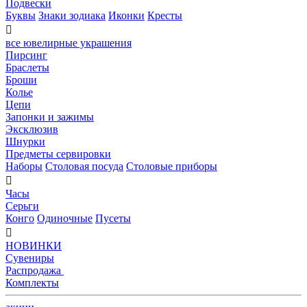
Подвески
Буквы
Знаки зодиака
Иконки
Кресты

все ювелирные украшения
Пирсинг
Браслеты
Броши
Колье
Цепи
Запонки и зажимы
Эксклюзив
Шнурки
Предметы сервировки
Наборы
Столовая посуда
Столовые приборы

Часы
Серьги
Конго
Одиночные
Пусеты

НОВИНКИ
Сувениры
Распродажа
Комплекты