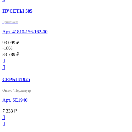
ПУСЕТЫ 585
Бриллиант
Арт. 41810-156-162-00
93 099 ₽
-10%
83 789 ₽


СЕРЬГИ 925
Оникс / Перламутр
Арт. SE1940
7 333 ₽

