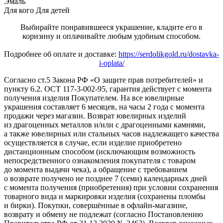
Эмаль
Для кого
Для детей
Выбирайте понравившееся украшение, кладите его в
коризину и оплачивайте любым удобным способом.
Подробнее об оплате и доставке:
https://serdolikgold.ru/dostavka-
i-oplata/
Согласно ст.5 Закона РФ «О защите прав потребителей» и
пункту 6.2. ОСТ 117-3-002-95, гарантия действует с момента
получения изделия Покупателем. На все ювелирные
украшения составляет 6 месяцев, на часы 2 года с момента
продажи через магазин. Возврат ювелирных изделий
из драгоценных металлов и/или с драгоценными камнями,
а также ювелирных или стальных часов надлежащего качества
осуществляется в случае, если изделие приобретено
дистанционным способом (исключающим возможность
непосредственного ознакомления покупателя с товаром
до момента выдачи чека), а обращение с требованием
о возврате получено не позднее 7 (семи) календарных дней
с момента получения (приобретения) при условии сохранения
товарного вида и маркировки изделия (сохранены пломбы
и бирки). Покупки, совершённые в офлайн-магазине,
возврату и обмену не подлежат (согласно Постановлению