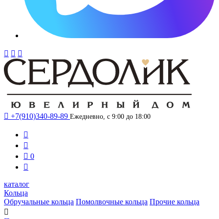




+7(910)340-89-89
Ежедневно, с 9:00 до 18:00



0

каталог
Кольца
Обручальные кольца
Помолвочные кольца
Прочие кольца
