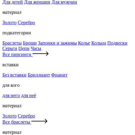
Для детей
Для женщин
Для мужчин
материал
Золото
Серебро
подкатегории
Браслеты
Броши
Запонки и зажимы
Колье
Кольца
Подвески
Серьги
Цепи
Часы
Все пирсинги
вставки
Без вставки
Бриллиант
Фианит
для кого
для него
для неё
материал
Золото
Серебро
Все браслеты
материал