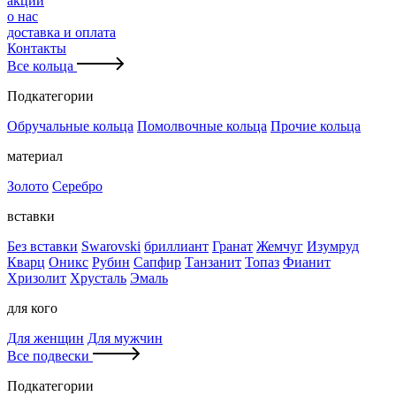
акции
о нас
доставка и оплата
Контакты
Все кольца
Подкатегории
Обручальные кольца
Помолвочные кольца
Прочие кольца
материал
Золото
Серебро
вставки
Без вставки
Swarovski
бриллиант
Гранат
Жемчуг
Изумруд
Кварц
Оникс
Рубин
Сапфир
Танзанит
Топаз
Фианит
Хризолит
Хрусталь
Эмаль
для кого
Для женщин
Для мужчин
Все подвески
Подкатегории