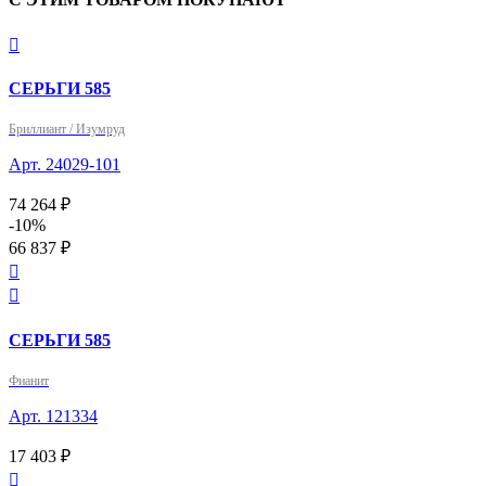

СЕРЬГИ 585
Бриллиант / Изумруд
Арт. 24029-101
74 264 ₽
-10%
66 837 ₽


СЕРЬГИ 585
Фианит
Арт. 121334
17 403 ₽
