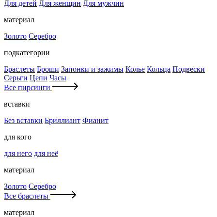
Для детей
Для женщин
Для мужчин
материал
Золото
Серебро
подкатегории
Браслеты
Броши
Запонки и зажимы
Колье
Кольца
Подвески
Серьги
Цепи
Часы
Все пирсинги
вставки
Без вставки
Бриллиант
Фианит
для кого
для него
для неё
материал
Золото
Серебро
Все браслеты
материал