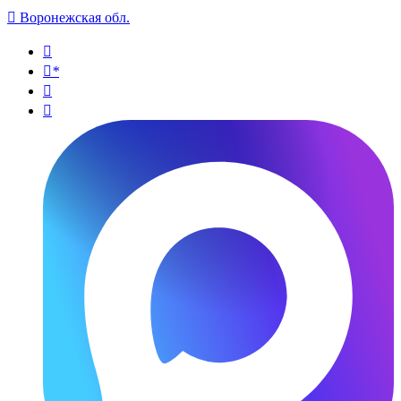

Воронежская обл.

*

