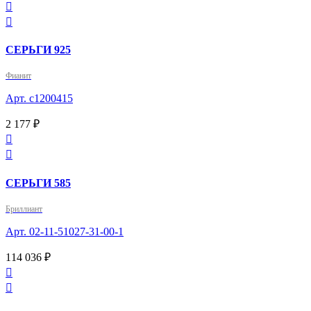


СЕРЬГИ 925
Фианит
Арт. с1200415
2 177 ₽


СЕРЬГИ 585
Бриллиант
Арт. 02-11-51027-31-00-1
114 036 ₽

