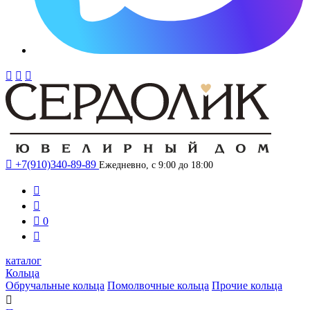




+7(910)340-89-89
Ежедневно, с 9:00 до 18:00



0

каталог
Кольца
Обручальные кольца
Помолвочные кольца
Прочие кольца
