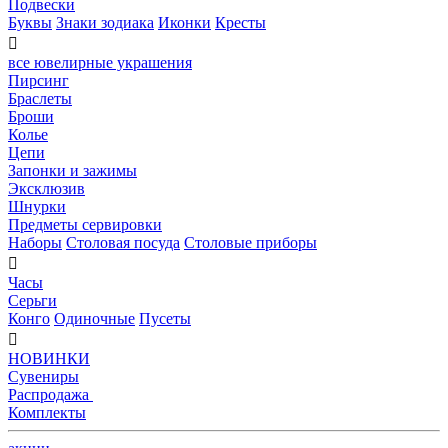
Подвески
Буквы
Знаки зодиака
Иконки
Кресты

все ювелирные украшения
Пирсинг
Браслеты
Броши
Колье
Цепи
Запонки и зажимы
Эксклюзив
Шнурки
Предметы сервировки
Наборы
Столовая посуда
Столовые приборы

Часы
Серьги
Конго
Одиночные
Пусеты

НОВИНКИ
Сувениры
Распродажа
Комплекты