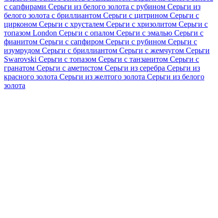
с сапфирами
Серьги из белого золота с рубином
Серьги из
белого золота с бриллиантом
Серьги с цитрином
Серьги с
цирконом
Серьги с хрусталем
Серьги с хризолитом
Серьги с
топазом London
Серьги с опалом
Серьги с эмалью
Серьги с
фианитом
Серьги с сапфиром
Серьги с рубином
Серьги с
изумрудом
Серьги с бриллиантом
Серьги с жемчугом
Серьги
Swarovski
Серьги с топазом
Серьги с танзанитом
Серьги с
гранатом
Серьги с аметистом
Серьги из серебра
Серьги из
красного золота
Серьги из желтого золота
Серьги из белого
золота