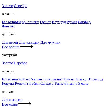
Золото
Серебро
вставки
Без вставки
бриллиант
Гранат
Изумруд
Рубин
Сапфир
Фианит
для кого
Для детей
Для женщин
Для мужчин
Все броши
материал
Золото
Серебро
вставки
Без вставки
Агат
Аметист
бриллиант
Гранат
Жемчуг
Изумруд
Корунд
Родолит
Рубин
Сапфир
Топаз
Фианит
Эмаль
для кого
Для женщин
Все колье