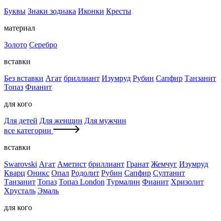
Буквы
Знаки зодиака
Иконки
Кресты
материал
Золото
Серебро
вставки
Без вставки
Агат
бриллиант
Изумруд
Рубин
Сапфир
Танзанит
Топаз
Фианит
для кого
Для детей
Для женщин
Для мужчин
все категории
вставки
Swarovski
Агат
Аметист
бриллиант
Гранат
Жемчуг
Изумруд
Кварц
Оникс
Опал
Родолит
Рубин
Сапфир
Султанит
Танзанит
Топаз
Топаз London
Турмалин
Фианит
Хризолит
Хрусталь
Эмаль
для кого