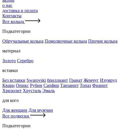
акции
о нас
доставка и оплата
Контакты
Все кольца
Подкатегории
Обручальные кольца
Помолвочные кольца
Прочие кольца
материал
Золото
Серебро
вставки
Без вставки
Swarovski
бриллиант
Гранат
Жемчуг
Изумруд
Кварц
Оникс
Рубин
Сапфир
Танзанит
Топаз
Фианит
Хризолит
Хрусталь
Эмаль
для кого
Для женщин
Для мужчин
Все подвески
Подкатегории