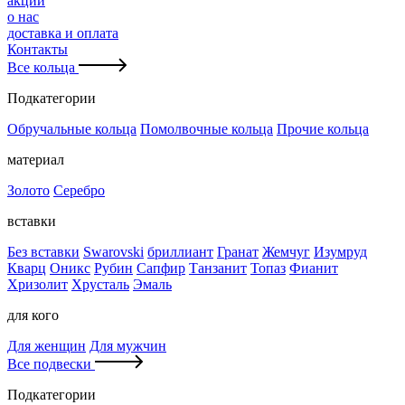
акции
о нас
доставка и оплата
Контакты
Все кольца
Подкатегории
Обручальные кольца
Помолвочные кольца
Прочие кольца
материал
Золото
Серебро
вставки
Без вставки
Swarovski
бриллиант
Гранат
Жемчуг
Изумруд
Кварц
Оникс
Рубин
Сапфир
Танзанит
Топаз
Фианит
Хризолит
Хрусталь
Эмаль
для кого
Для женщин
Для мужчин
Все подвески
Подкатегории