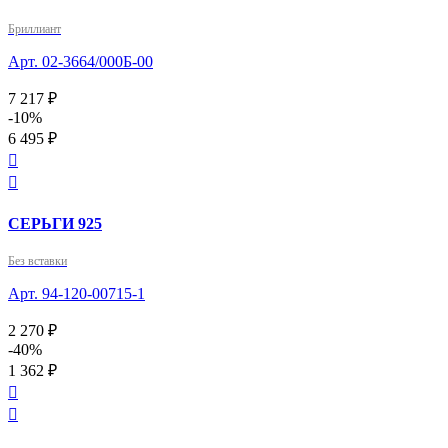
Бриллиант
Арт. 02-3664/000Б-00
7 217 ₽
-10%
6 495 ₽


СЕРЬГИ 925
Без вставки
Арт. 94-120-00715-1
2 270 ₽
-40%
1 362 ₽

