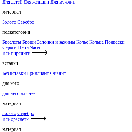
Для детей
Для женщин
Для мужчин
материал
Золото
Серебро
подкатегории
Браслеты
Броши
Запонки и зажимы
Колье
Кольца
Подвески
Серьги
Цепи
Часы
Все пирсинги
вставки
Без вставки
Бриллиант
Фианит
для кого
для него
для неё
материал
Золото
Серебро
Все браслеты
материал