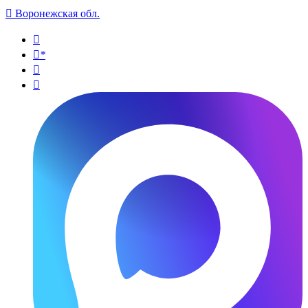

Воронежская обл.

*

