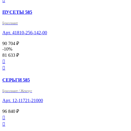

ПУСЕТЫ 585
Бриллиант
Арт. 41810-256-142-00
90 704 ₽
-10%
81 633 ₽


СЕРЬГИ 585
Бриллиант / Жемчуг
Арт. 12-11721-21000
96 840 ₽

