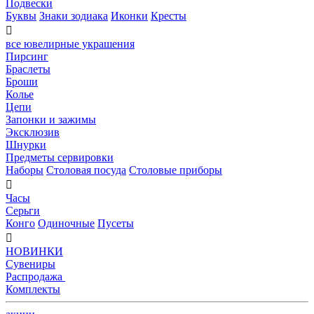
Подвески
Буквы
Знаки зодиака
Иконки
Кресты

все ювелирные украшения
Пирсинг
Браслеты
Броши
Колье
Цепи
Запонки и зажимы
Эксклюзив
Шнурки
Предметы сервировки
Наборы
Столовая посуда
Столовые приборы

Часы
Серьги
Конго
Одиночные
Пусеты

НОВИНКИ
Сувениры
Распродажа
Комплекты