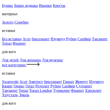
Буквы
Знаки зодиака
Иконки
Кресты
материал
Золото
Серебро
вставки
Без вставки
Агат
бриллиант
Изумруд
Рубин
Сапфир
Танзанит
Топаз
Фианит
для кого
Для детей
Для женщин
Для мужчин
все категории
вставки
Swarovski
Агат
Аметист
бриллиант
Гранат
Жемчуг
Изумруд
Кварц
Оникс
Опал
Родолит
Рубин
Сапфир
Султанит
Танзанит
Топаз
Топаз London
Турмалин
Фианит
Хризолит
Хрусталь
Эмаль
для кого