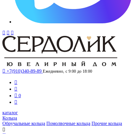




+7(910)340-89-89
Ежедневно, с 9:00 до 18:00



0

каталог
Кольца
Обручальные кольца
Помолвочные кольца
Прочие кольца
