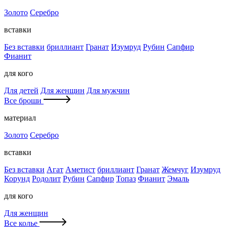
Золото
Серебро
вставки
Без вставки
бриллиант
Гранат
Изумруд
Рубин
Сапфир
Фианит
для кого
Для детей
Для женщин
Для мужчин
Все броши
материал
Золото
Серебро
вставки
Без вставки
Агат
Аметист
бриллиант
Гранат
Жемчуг
Изумруд
Корунд
Родолит
Рубин
Сапфир
Топаз
Фианит
Эмаль
для кого
Для женщин
Все колье