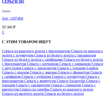
СЕРЬГИ 585
Фианит
Арт. 1207404
59 360 ₽

С ЭТИМ ТОВАРОМ ИЩУТ
Серьги из красного золота с бриллиантом
Серьги из красного
золота с изумрудом
Серьги из белого золота с танзанитом
Серьги из белого золота с сапфирами
Серьги из белого золота
с бриллиантом
Серьги с цитрином
Серьги с цирконом
Серьги
с хрусталем
Серьги с хризолитом
Серьги с топазом London
Серьги с опалом
Серьги с эмалью
Серьги с фианитом
Серьги
с сапфиром
Серьги с рубином
Серьги с изумрудом
Серьги с
бриллиантом
Серьги с жемчугом
Серьги Swarovski
Серьги с
топазом
Серьги с танзанитом
Серьги с гранатом
Серьги с
аметистом
Серьги из серебра
Серьги из красного золота
Серьги из желтого золота
Серьги из белого золота