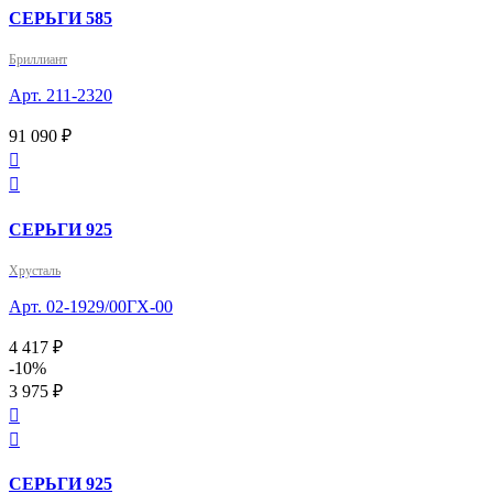
СЕРЬГИ 585
Бриллиант
Арт. 211-2320
91 090 ₽


СЕРЬГИ 925
Хрусталь
Арт. 02-1929/00ГХ-00
4 417 ₽
-10%
3 975 ₽


СЕРЬГИ 925