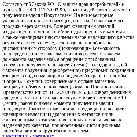
Согласно ст.5 Закона РФ «О защите прав потребителей» и
пункту 6.2. ОСТ 117-3-002-95, гарантия действует с момента
получения изделия Покупателем. На все ювелирные
украшения составляет 6 месяцев, на часы 2 года с момента
продажи через магазин. Возврат ювелирных изделий
из драгоценных металлов и/или с драгоценными камнями,
а также ювелирных или стальных часов надлежащего качества
осуществляется в случае, если изделие приобретено
дистанционным способом (исключающим возможность
непосредственного ознакомления покупателя с товаром
до момента выдачи чека), а обращение с требованием
о возврате получено не позднее 7 (семи) календарных дней
с момента получения (приобретения) при условии сохранения
товарного вида и маркировки изделия (сохранены пломбы
и бирки). Покупки, совершённые в офлайн-магазине,
возврату и обмену не подлежат (согласно Постановлению
Правительства РФ от 31.12.2020 № 2463). Возврат денежных
средств за указанные изделия осуществляется в течение 10
(десяти) рабочих дней с момента получения изделий
продавцом. Транспортные расходы продавца при возврате
ювелирных изделий из драгоценных металлов и/или
с драгоценными камнями, ювелирных и стальных часов
надлежащего качества, приобретённых дистанционным
способом, компенсируются покупателем.
в наличии в
2
магазинах