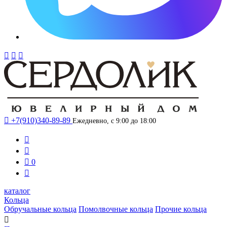




+7(910)340-89-89
Ежедневно, с 9:00 до 18:00



0

каталог
Кольца
Обручальные кольца
Помолвочные кольца
Прочие кольца
