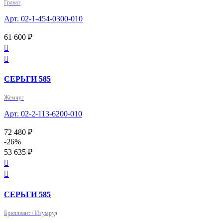
Гранат
Арт. 02-1-454-0300-010
61 600 ₽


СЕРЬГИ 585
Жемчуг
Арт. 02-2-113-6200-010
72 480 ₽
-26%
53 635 ₽


СЕРЬГИ 585
Бриллиант / Изумруд