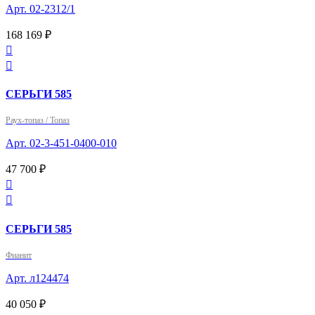
Арт. 02-2312/1
168 169 ₽


СЕРЬГИ 585
Раух-топаз / Топаз
Арт. 02-3-451-0400-010
47 700 ₽


СЕРЬГИ 585
Фианит
Арт. л124474
40 050 ₽