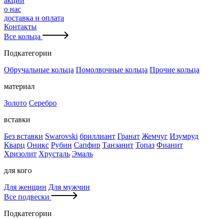
акции
о нас
доставка и оплата
Контакты
Все кольца
Подкатегории
Обручальные кольца
Помолвочные кольца
Прочие кольца
материал
Золото
Серебро
вставки
Без вставки
Swarovski
бриллиант
Гранат
Жемчуг
Изумруд
Кварц
Оникс
Рубин
Сапфир
Танзанит
Топаз
Фианит
Хризолит
Хрусталь
Эмаль
для кого
Для женщин
Для мужчин
Все подвески
Подкатегории