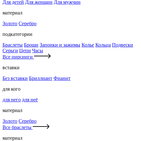
Для детей
Для женщин
Для мужчин
материал
Золото
Серебро
подкатегории
Браслеты
Броши
Запонки и зажимы
Колье
Кольца
Подвески
Серьги
Цепи
Часы
Все пирсинги
вставки
Без вставки
Бриллиант
Фианит
для кого
для него
для неё
материал
Золото
Серебро
Все браслеты
материал