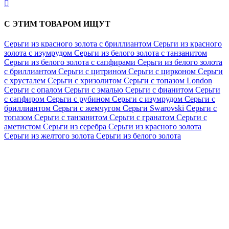

С ЭТИМ ТОВАРОМ ИЩУТ
Серьги из красного золота с бриллиантом
Серьги из красного
золота с изумрудом
Серьги из белого золота с танзанитом
Серьги из белого золота с сапфирами
Серьги из белого золота
с бриллиантом
Серьги с цитрином
Серьги с цирконом
Серьги
с хрусталем
Серьги с хризолитом
Серьги с топазом London
Серьги с опалом
Серьги с эмалью
Серьги с фианитом
Серьги
с сапфиром
Серьги с рубином
Серьги с изумрудом
Серьги с
бриллиантом
Серьги с жемчугом
Серьги Swarovski
Серьги с
топазом
Серьги с танзанитом
Серьги с гранатом
Серьги с
аметистом
Серьги из серебра
Серьги из красного золота
Серьги из желтого золота
Серьги из белого золота