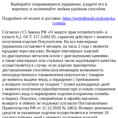
Выбирайте понравившееся украшение, кладите его в
коризину и оплачивайте любым удобным способом.
Подробнее об оплате и доставке:
https://serdolikgold.ru/dostavka-
i-oplata/
Согласно ст.5 Закона РФ «О защите прав потребителей» и
пункту 6.2. ОСТ 117-3-002-95, гарантия действует с момента
получения изделия Покупателем. На все ювелирные
украшения составляет 6 месяцев, на часы 2 года с момента
продажи через магазин. Возврат ювелирных изделий
из драгоценных металлов и/или с драгоценными камнями,
а также ювелирных или стальных часов надлежащего качества
осуществляется в случае, если изделие приобретено
дистанционным способом (исключающим возможность
непосредственного ознакомления покупателя с товаром
до момента выдачи чека), а обращение с требованием
о возврате получено не позднее 7 (семи) календарных дней
с момента получения (приобретения) при условии сохранения
товарного вида и маркировки изделия (сохранены пломбы
и бирки). Покупки, совершённые в офлайн-магазине,
возврату и обмену не подлежат (согласно Постановлению
Правительства РФ от 31.12.2020 № 2463). Возврат денежных
средств за указанные изделия осуществляется в течение 10
(десяти) рабочих дней с момента получения изделий