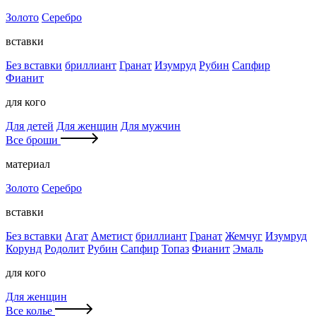
Золото
Серебро
вставки
Без вставки
бриллиант
Гранат
Изумруд
Рубин
Сапфир
Фианит
для кого
Для детей
Для женщин
Для мужчин
Все броши
материал
Золото
Серебро
вставки
Без вставки
Агат
Аметист
бриллиант
Гранат
Жемчуг
Изумруд
Корунд
Родолит
Рубин
Сапфир
Топаз
Фианит
Эмаль
для кого
Для женщин
Все колье