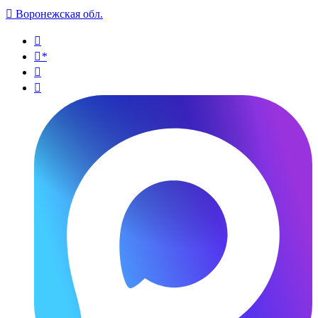

Воронежская обл.

*

