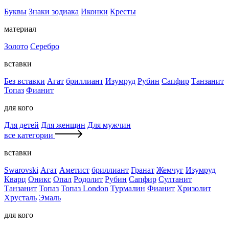
Буквы
Знаки зодиака
Иконки
Кресты
материал
Золото
Серебро
вставки
Без вставки
Агат
бриллиант
Изумруд
Рубин
Сапфир
Танзанит
Топаз
Фианит
для кого
Для детей
Для женщин
Для мужчин
все категории
вставки
Swarovski
Агат
Аметист
бриллиант
Гранат
Жемчуг
Изумруд
Кварц
Оникс
Опал
Родолит
Рубин
Сапфир
Султанит
Танзанит
Топаз
Топаз London
Турмалин
Фианит
Хризолит
Хрусталь
Эмаль
для кого