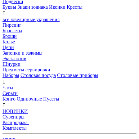
Подвески
Буквы
Знаки зодиака
Иконки
Кресты

все ювелирные украшения
Пирсинг
Браслеты
Броши
Колье
Цепи
Запонки и зажимы
Эксклюзив
Шнурки
Предметы сервировки
Наборы
Столовая посуда
Столовые приборы

Часы
Серьги
Конго
Одиночные
Пусеты

НОВИНКИ
Сувениры
Распродажа
Комплекты