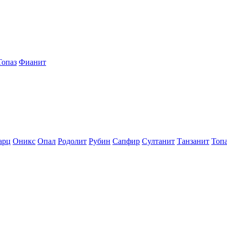
Топаз
Фианит
арц
Оникс
Опал
Родолит
Рубин
Сапфир
Султанит
Танзанит
Топ