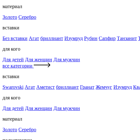
материал
Золото
Серебро
вставки
Без вставки
Агат
бриллиант
Изумруд
Рубин
Сапфир
Танзанит
для кого
Для детей
Для женщин
Для мужчин
все категории
вставки
Swarovski
Агат
Аметист
бриллиант
Гранат
Жемчуг
Изумруд
Кв
для кого
Для детей
Для женщин
Для мужчин
материал
Золото
Серебро