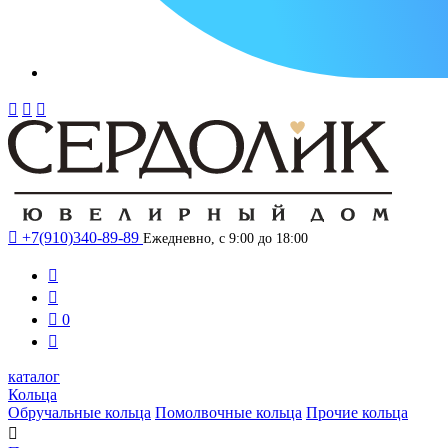




+7(910)340-89-89
Ежедневно, с 9:00 до 18:00



0

каталог
Кольца
Обручальные кольца
Помолвочные кольца
Прочие кольца
