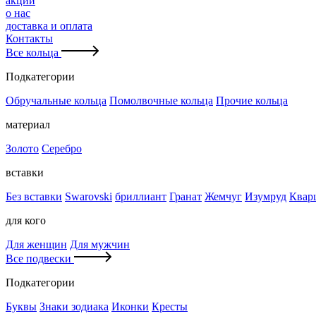
акции
о нас
доставка и оплата
Контакты
Все кольца
Подкатегории
Обручальные кольца
Помолвочные кольца
Прочие кольца
материал
Золото
Серебро
вставки
Без вставки
Swarovski
бриллиант
Гранат
Жемчуг
Изумруд
Квар
для кого
Для женщин
Для мужчин
Все подвески
Подкатегории
Буквы
Знаки зодиака
Иконки
Кресты