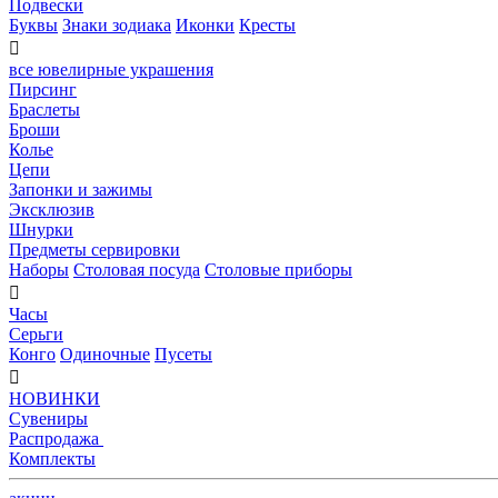
Подвески
Буквы
Знаки зодиака
Иконки
Кресты

все ювелирные украшения
Пирсинг
Браслеты
Броши
Колье
Цепи
Запонки и зажимы
Эксклюзив
Шнурки
Предметы сервировки
Наборы
Столовая посуда
Столовые приборы

Часы
Серьги
Конго
Одиночные
Пусеты

НОВИНКИ
Сувениры
Распродажа
Комплекты