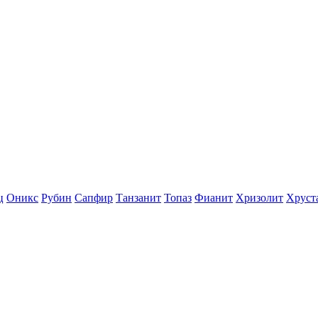
ц
Оникс
Рубин
Сапфир
Танзанит
Топаз
Фианит
Хризолит
Хруст