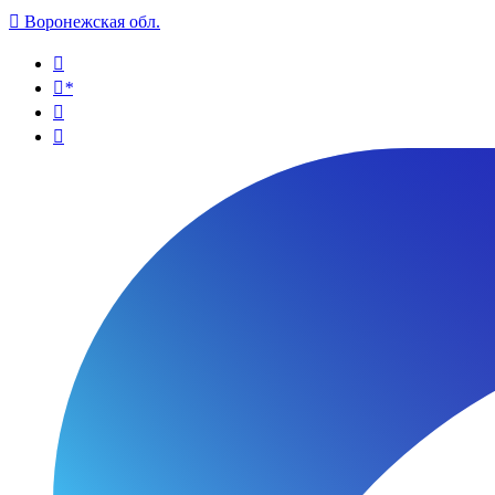

Воронежская обл.

*

