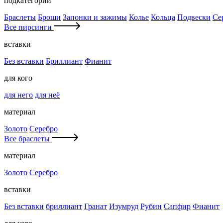
подкатегории
Браслеты
Броши
Запонки и зажимы
Колье
Кольца
Подвески
Се
Все пирсинги
вставки
Без вставки
Бриллиант
Фианит
для кого
для него
для неё
материал
Золото
Серебро
Все браслеты
материал
Золото
Серебро
вставки
Без вставки
бриллиант
Гранат
Изумруд
Рубин
Сапфир
Фианит