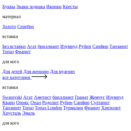
Буквы
Знаки зодиака
Иконки
Кресты
материал
Золото
Серебро
вставки
Без вставки
Агат
бриллиант
Изумруд
Рубин
Сапфир
Танзанит
Топаз
Фианит
для кого
Для детей
Для женщин
Для мужчин
все категории
вставки
Swarovski
Агат
Аметист
бриллиант
Гранат
Жемчуг
Изумруд
Кварц
Оникс
Опал
Родолит
Рубин
Сапфир
Султанит
Танзанит
Топаз
Топаз London
Турмалин
Фианит
Хризолит
Хрусталь
Эмаль
для кого