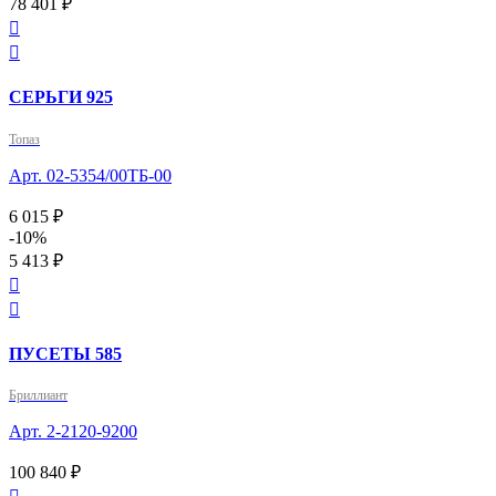
78 401 ₽


СЕРЬГИ 925
Топаз
Арт. 02-5354/00ТБ-00
6 015 ₽
-10%
5 413 ₽


ПУСЕТЫ 585
Бриллиант
Арт. 2-2120-9200
100 840 ₽