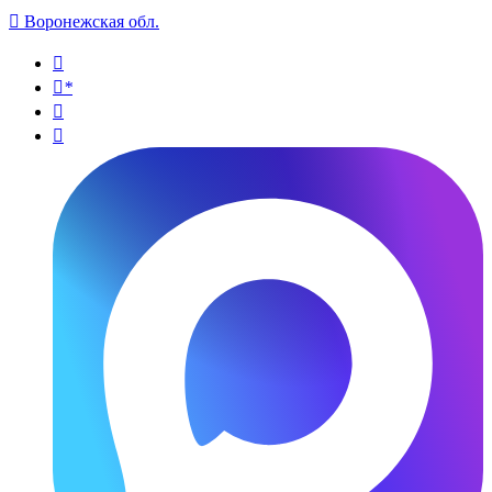

Воронежская обл.

*

