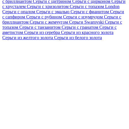
с бриллиантом
Серьги с цитрином
Серьги с цирконом
Серьги
с хрусталем
Серьги с хризолитом
Серьги с топазом London
Серьги с опалом
Серьги с эмалью
Серьги с фианитом
Серьги
с сапфиром
Серьги с рубином
Серьги с изумрудом
Серьги с
бриллиантом
Серьги с жемчугом
Серьги Swarovski
Серьги с
топазом
Серьги с танзанитом
Серьги с гранатом
Серьги с
аметистом
Серьги из серебра
Серьги из красного золота
Серьги из желтого золота
Серьги из белого золота