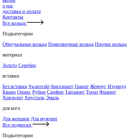
акции
о нас
доставка и оплата
Контакты
Все кольца
Подкатегории
Обручальные кольца
Помолвочные кольца
Прочие кольца
материал
Золото
Серебро
вставки
Без вставки
Swarovski
бриллиант
Гранат
Жемчуг
Изумруд
Кварц
Оникс
Рубин
Сапфир
Танзанит
Топаз
Фианит
Хризолит
Хрусталь
Эмаль
для кого
Для женщин
Для мужчин
Все подвески
Подкатегории