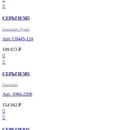


СЕРЬГИ 585
Бриллиант / Рубин
Арт. С0445-124
109 672 ₽


СЕРЬГИ 585
Бриллиант
Арт. 1084-2200
154 942 ₽


СЕРЬГИ 925