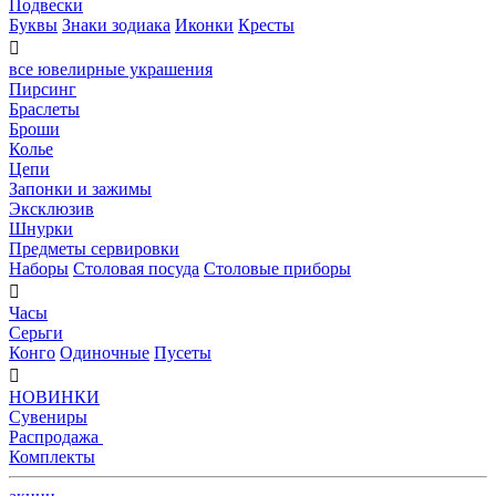
Подвески
Буквы
Знаки зодиака
Иконки
Кресты

все ювелирные украшения
Пирсинг
Браслеты
Броши
Колье
Цепи
Запонки и зажимы
Эксклюзив
Шнурки
Предметы сервировки
Наборы
Столовая посуда
Столовые приборы

Часы
Серьги
Конго
Одиночные
Пусеты

НОВИНКИ
Сувениры
Распродажа
Комплекты