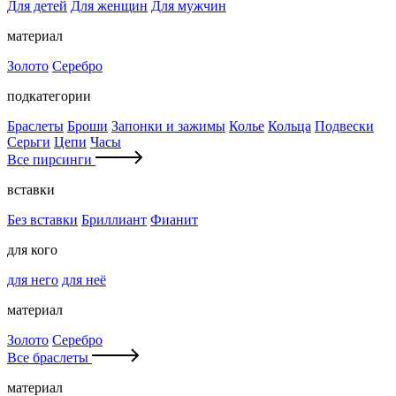
Для детей
Для женщин
Для мужчин
материал
Золото
Серебро
подкатегории
Браслеты
Броши
Запонки и зажимы
Колье
Кольца
Подвески
Серьги
Цепи
Часы
Все пирсинги
вставки
Без вставки
Бриллиант
Фианит
для кого
для него
для неё
материал
Золото
Серебро
Все браслеты
материал