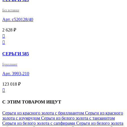
Без вставки
Арт. с520128/40
2 628 ₽


СЕРЬГИ 585
Бриллиант
Арт. 3993-210
123 018 ₽

С ЭТИМ ТОВАРОМ ИЩУТ
Серьги из красного золота с бриллиантом
Серьги из красного
золота с изумрудом
Серьги из белого золота с танзанитом
Серьги из белого золота с сапфирами
Серьги из белого золота