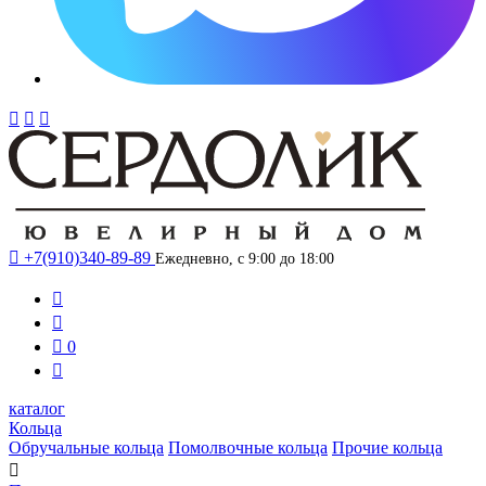




+7(910)340-89-89
Ежедневно, с 9:00 до 18:00



0

каталог
Кольца
Обручальные кольца
Помолвочные кольца
Прочие кольца
