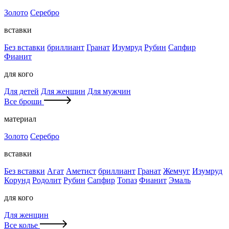
Золото
Серебро
вставки
Без вставки
бриллиант
Гранат
Изумруд
Рубин
Сапфир
Фианит
для кого
Для детей
Для женщин
Для мужчин
Все броши
материал
Золото
Серебро
вставки
Без вставки
Агат
Аметист
бриллиант
Гранат
Жемчуг
Изумруд
Корунд
Родолит
Рубин
Сапфир
Топаз
Фианит
Эмаль
для кого
Для женщин
Все колье