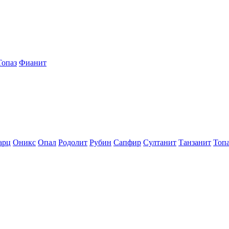
Топаз
Фианит
арц
Оникс
Опал
Родолит
Рубин
Сапфир
Султанит
Танзанит
Топ