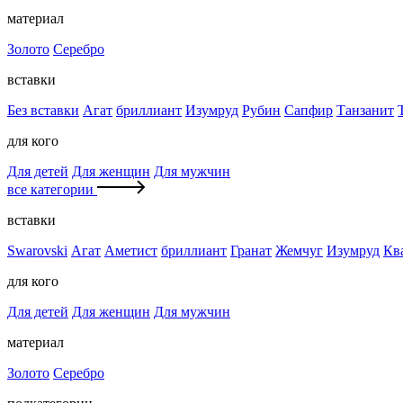
материал
Золото
Серебро
вставки
Без вставки
Агат
бриллиант
Изумруд
Рубин
Сапфир
Танзанит
для кого
Для детей
Для женщин
Для мужчин
все категории
вставки
Swarovski
Агат
Аметист
бриллиант
Гранат
Жемчуг
Изумруд
Кв
для кого
Для детей
Для женщин
Для мужчин
материал
Золото
Серебро