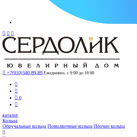




+7(910)340-89-89
Ежедневно, с 9:00 до 18:00



0

каталог
Кольца
Обручальные кольца
Помолвочные кольца
Прочие кольца
