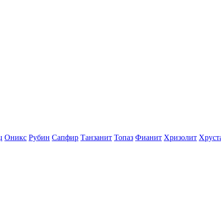
ц
Оникс
Рубин
Сапфир
Танзанит
Топаз
Фианит
Хризолит
Хруст