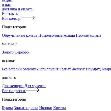
акции
о нас
доставка и оплата
Контакты
Все кольца
Подкатегории
Обручальные кольца
Помолвочные кольца
Прочие кольца
материал
Золото
Серебро
вставки
Без вставки
Swarovski
бриллиант
Гранат
Жемчуг
Изумруд
Квар
для кого
Для женщин
Для мужчин
Все подвески
Подкатегории
Буквы
Знаки зодиака
Иконки
Кресты