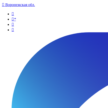

Воронежская обл.

*

