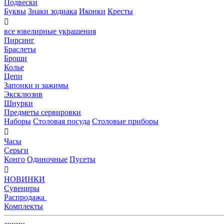
Подвески
Буквы
Знаки зодиака
Иконки
Кресты

все ювелирные украшения
Пирсинг
Браслеты
Броши
Колье
Цепи
Запонки и зажимы
Эксклюзив
Шнурки
Предметы сервировки
Наборы
Столовая посуда
Столовые приборы

Часы
Серьги
Конго
Одиночные
Пусеты

НОВИНКИ
Сувениры
Распродажа
Комплекты