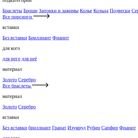
подкатегории
Браслеты
Броши
Запонки и зажимы
Колье
Кольца
Подвески
Се
Все пирсинги
вставки
Без вставки
Бриллиант
Фианит
для кого
для него
для неё
материал
Золото
Серебро
Все браслеты
материал
Золото
Серебро
вставки
Без вставки
бриллиант
Гранат
Изумруд
Рубин
Сапфир
Фианит