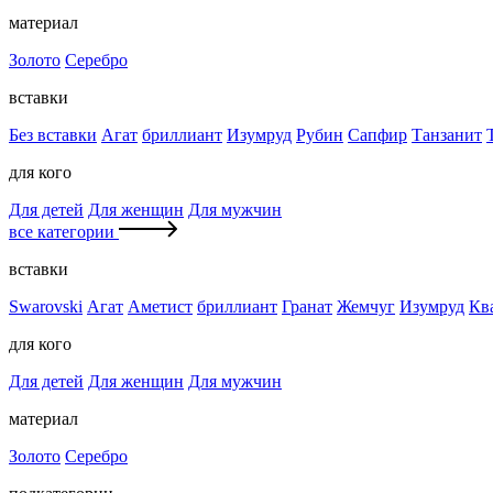
материал
Золото
Серебро
вставки
Без вставки
Агат
бриллиант
Изумруд
Рубин
Сапфир
Танзанит
для кого
Для детей
Для женщин
Для мужчин
все категории
вставки
Swarovski
Агат
Аметист
бриллиант
Гранат
Жемчуг
Изумруд
Кв
для кого
Для детей
Для женщин
Для мужчин
материал
Золото
Серебро