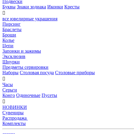
Подвески
Буквы
Знаки зодиака
Иконки
Кресты

все ювелирные украшения
Пирсинг
Браслеты
Броши
Колье
Цепи
Запонки и зажимы
Эксклюзив
Шнурки
Предметы сервировки
Наборы
Столовая посуда
Столовые приборы

Часы
Серьги
Конго
Одиночные
Пусеты

НОВИНКИ
Сувениры
Распродажа
Комплекты