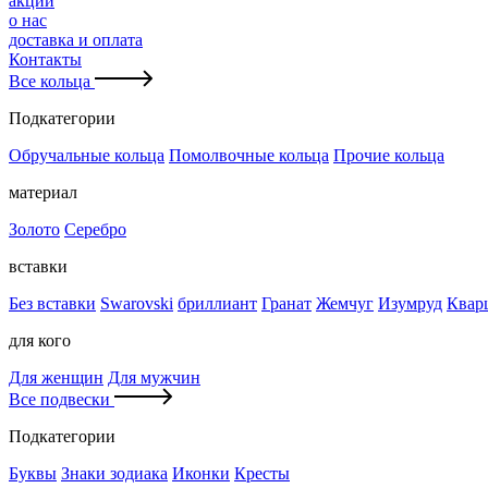
акции
о нас
доставка и оплата
Контакты
Все кольца
Подкатегории
Обручальные кольца
Помолвочные кольца
Прочие кольца
материал
Золото
Серебро
вставки
Без вставки
Swarovski
бриллиант
Гранат
Жемчуг
Изумруд
Квар
для кого
Для женщин
Для мужчин
Все подвески
Подкатегории
Буквы
Знаки зодиака
Иконки
Кресты