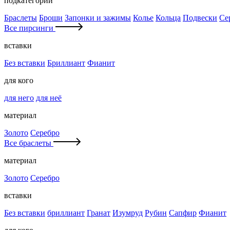
подкатегории
Браслеты
Броши
Запонки и зажимы
Колье
Кольца
Подвески
Се
Все пирсинги
вставки
Без вставки
Бриллиант
Фианит
для кого
для него
для неё
материал
Золото
Серебро
Все браслеты
материал
Золото
Серебро
вставки
Без вставки
бриллиант
Гранат
Изумруд
Рубин
Сапфир
Фианит