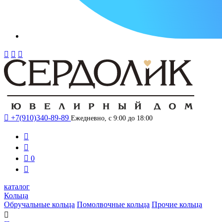




+7(910)340-89-89
Ежедневно, с 9:00 до 18:00



0

каталог
Кольца
Обручальные кольца
Помолвочные кольца
Прочие кольца
