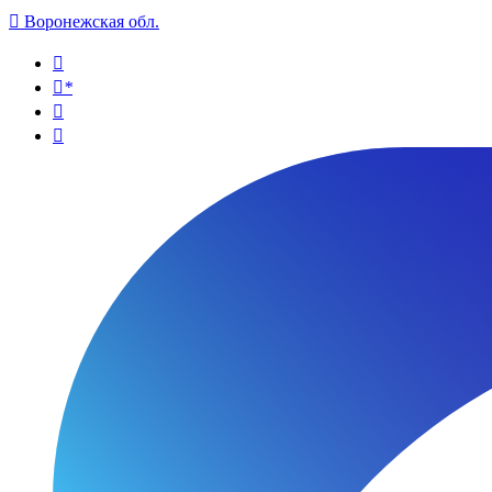

Воронежская обл.

*

