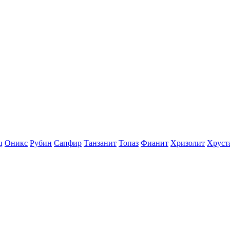
ц
Оникс
Рубин
Сапфир
Танзанит
Топаз
Фианит
Хризолит
Хруст