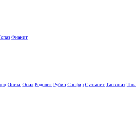
Топаз
Фианит
арц
Оникс
Опал
Родолит
Рубин
Сапфир
Султанит
Танзанит
Топ