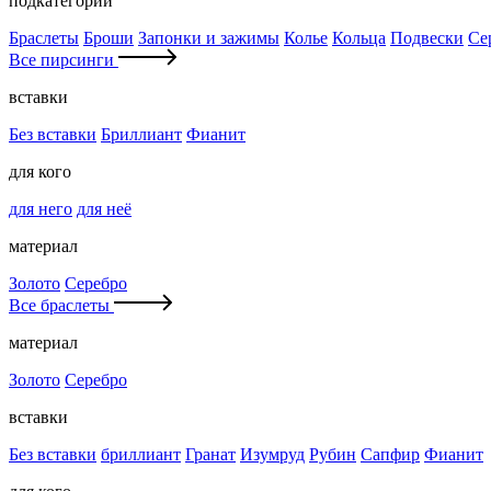
подкатегории
Браслеты
Броши
Запонки и зажимы
Колье
Кольца
Подвески
Се
Все пирсинги
вставки
Без вставки
Бриллиант
Фианит
для кого
для него
для неё
материал
Золото
Серебро
Все браслеты
материал
Золото
Серебро
вставки
Без вставки
бриллиант
Гранат
Изумруд
Рубин
Сапфир
Фианит