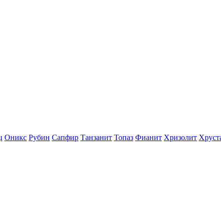
ц
Оникс
Рубин
Сапфир
Танзанит
Топаз
Фианит
Хризолит
Хруст