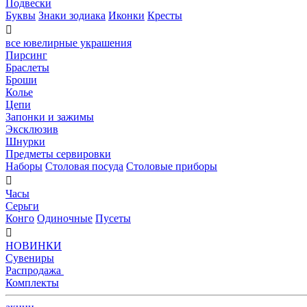
Подвески
Буквы
Знаки зодиака
Иконки
Кресты

все ювелирные украшения
Пирсинг
Браслеты
Броши
Колье
Цепи
Запонки и зажимы
Эксклюзив
Шнурки
Предметы сервировки
Наборы
Столовая посуда
Столовые приборы

Часы
Серьги
Конго
Одиночные
Пусеты

НОВИНКИ
Сувениры
Распродажа
Комплекты