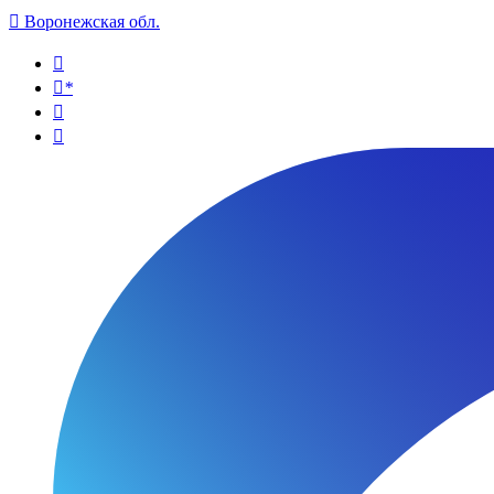

Воронежская обл.

*

