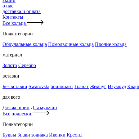
акции
о нас
доставка и оплата
Контакты
Все кольца
Подкатегории
Обручальные кольца
Помолвочные кольца
Прочие кольца
материал
Золото
Серебро
вставки
Без вставки
Swarovski
бриллиант
Гранат
Жемчуг
Изумруд
Квар
для кого
Для женщин
Для мужчин
Все подвески
Подкатегории
Буквы
Знаки зодиака
Иконки
Кресты