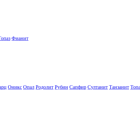
Топаз
Фианит
арц
Оникс
Опал
Родолит
Рубин
Сапфир
Султанит
Танзанит
Топ