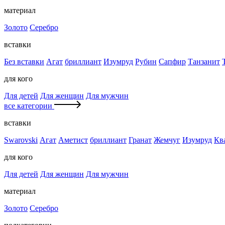
материал
Золото
Серебро
вставки
Без вставки
Агат
бриллиант
Изумруд
Рубин
Сапфир
Танзанит
для кого
Для детей
Для женщин
Для мужчин
все категории
вставки
Swarovski
Агат
Аметист
бриллиант
Гранат
Жемчуг
Изумруд
Кв
для кого
Для детей
Для женщин
Для мужчин
материал
Золото
Серебро