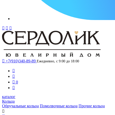




+7(910)340-89-89
Ежедневно, с 9:00 до 18:00



0

каталог
Кольца
Обручальные кольца
Помолвочные кольца
Прочие кольца
