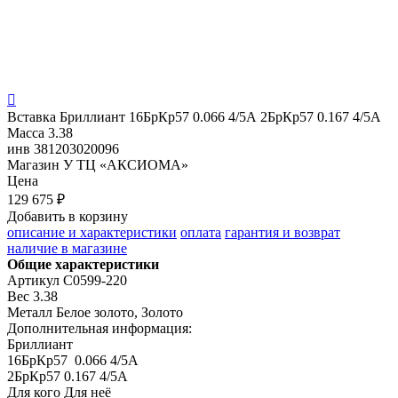

Вставка
Бриллиант 16БрКр57 0.066 4/5А 2БрКр57 0.167 4/5А
Масса
3.38
инв
381203020096
Магазин
У ТЦ «АКСИОМА»
Цена
129 675 ₽
Добавить в корзину
описание и характеристики
оплата
гарантия и возврат
наличие в магазине
Общие характеристики
Артикул
С0599-220
Вес
3.38
Металл
Белое золото, Золото
Дополнительная информация:
Бриллиант

16БрКр57  0.066 4/5А

2БрКр57 0.167 4/5А
Для кого
Для неё