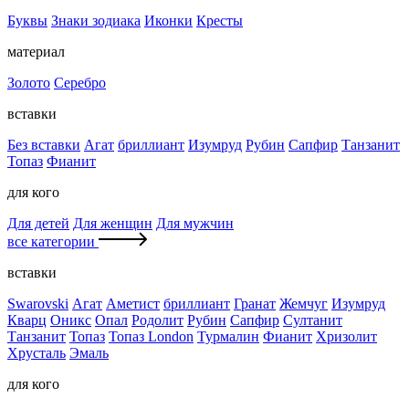
Буквы
Знаки зодиака
Иконки
Кресты
материал
Золото
Серебро
вставки
Без вставки
Агат
бриллиант
Изумруд
Рубин
Сапфир
Танзанит
Топаз
Фианит
для кого
Для детей
Для женщин
Для мужчин
все категории
вставки
Swarovski
Агат
Аметист
бриллиант
Гранат
Жемчуг
Изумруд
Кварц
Оникс
Опал
Родолит
Рубин
Сапфир
Султанит
Танзанит
Топаз
Топаз London
Турмалин
Фианит
Хризолит
Хрусталь
Эмаль
для кого