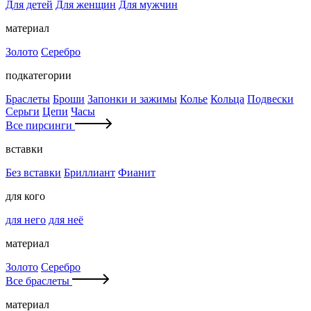
Для детей
Для женщин
Для мужчин
материал
Золото
Серебро
подкатегории
Браслеты
Броши
Запонки и зажимы
Колье
Кольца
Подвески
Серьги
Цепи
Часы
Все пирсинги
вставки
Без вставки
Бриллиант
Фианит
для кого
для него
для неё
материал
Золото
Серебро
Все браслеты
материал