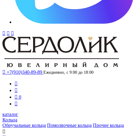




+7(910)340-89-89
Ежедневно, с 9:00 до 18:00



0

каталог
Кольца
Обручальные кольца
Помолвочные кольца
Прочие кольца
