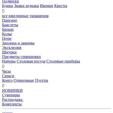
Подвески
Буквы
Знаки зодиака
Иконки
Кресты

все ювелирные украшения
Пирсинг
Браслеты
Броши
Колье
Цепи
Запонки и зажимы
Эксклюзив
Шнурки
Предметы сервировки
Наборы
Столовая посуда
Столовые приборы

Часы
Серьги
Конго
Одиночные
Пусеты

НОВИНКИ
Сувениры
Распродажа
Комплекты