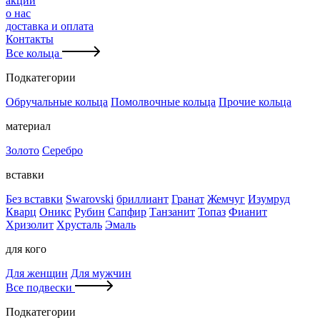
акции
о нас
доставка и оплата
Контакты
Все кольца
Подкатегории
Обручальные кольца
Помолвочные кольца
Прочие кольца
материал
Золото
Серебро
вставки
Без вставки
Swarovski
бриллиант
Гранат
Жемчуг
Изумруд
Кварц
Оникс
Рубин
Сапфир
Танзанит
Топаз
Фианит
Хризолит
Хрусталь
Эмаль
для кого
Для женщин
Для мужчин
Все подвески
Подкатегории