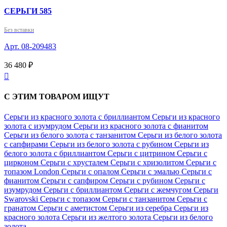
СЕРЬГИ 585
Без вставки
Арт. 08-209483
36 480 ₽

С ЭТИМ ТОВАРОМ ИЩУТ
Серьги из красного золота с бриллиантом
Серьги из красного
золота с изумрудом
Серьги из красного золота с фианитом
Серьги из белого золота с танзанитом
Серьги из белого золота
с сапфирами
Серьги из белого золота с рубином
Серьги из
белого золота с бриллиантом
Серьги с цитрином
Серьги с
цирконом
Серьги с хрусталем
Серьги с хризолитом
Серьги с
топазом London
Серьги с опалом
Серьги с эмалью
Серьги с
фианитом
Серьги с сапфиром
Серьги с рубином
Серьги с
изумрудом
Серьги с бриллиантом
Серьги с жемчугом
Серьги
Swarovski
Серьги с топазом
Серьги с танзанитом
Серьги с
гранатом
Серьги с аметистом
Серьги из серебра
Серьги из
красного золота
Серьги из желтого золота
Серьги из белого
золота