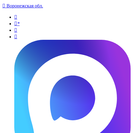

Воронежская обл.

*

