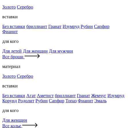
Золото
Серебро
вставки
Без вставки
бриллиант
Гранат
Изумруд
Рубин
Сапфир
Фианит
для кого
Для детей
Для женщин
Для мужчин
Все броши
материал
Золото
Серебро
вставки
Без вставки
Агат
Аметист
бриллиант
Гранат
Жемчуг
Изумруд
Корунд
Родолит
Рубин
Сапфир
Топаз
Фианит
Эмаль
для кого
Для женщин
Все колье