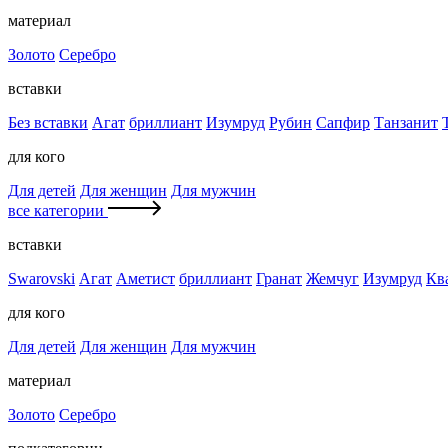
материал
Золото
Серебро
вставки
Без вставки
Агат
бриллиант
Изумруд
Рубин
Сапфир
Танзанит
для кого
Для детей
Для женщин
Для мужчин
все категории
вставки
Swarovski
Агат
Аметист
бриллиант
Гранат
Жемчуг
Изумруд
Кв
для кого
Для детей
Для женщин
Для мужчин
материал
Золото
Серебро