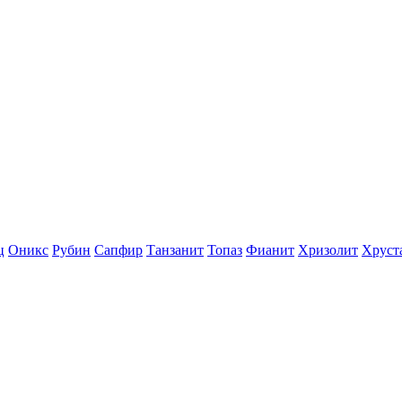
ц
Оникс
Рубин
Сапфир
Танзанит
Топаз
Фианит
Хризолит
Хруст