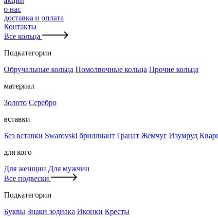
акции
о нас
доставка и оплата
Контакты
Все кольца
Подкатегории
Обручальные кольца
Помолвочные кольца
Прочие кольца
материал
Золото
Серебро
вставки
Без вставки
Swarovski
бриллиант
Гранат
Жемчуг
Изумруд
Квар
для кого
Для женщин
Для мужчин
Все подвески
Подкатегории
Буквы
Знаки зодиака
Иконки
Кресты