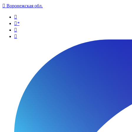

Воронежская обл.

*

