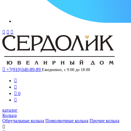




+7(910)340-89-89
Ежедневно, с 9:00 до 18:00



0

каталог
Кольца
Обручальные кольца
Помолвочные кольца
Прочие кольца
