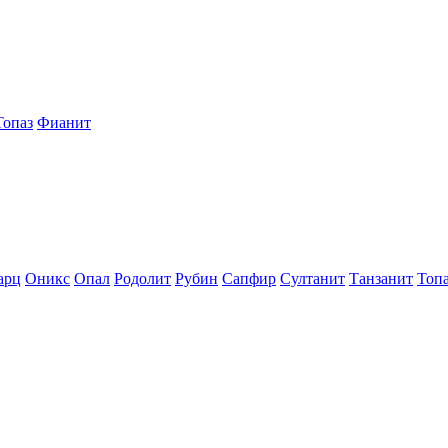
Топаз
Фианит
арц
Оникс
Опал
Родолит
Рубин
Сапфир
Султанит
Танзанит
Топ