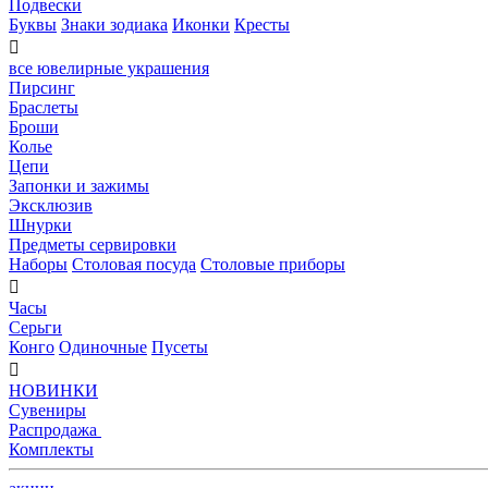
Подвески
Буквы
Знаки зодиака
Иконки
Кресты

все ювелирные украшения
Пирсинг
Браслеты
Броши
Колье
Цепи
Запонки и зажимы
Эксклюзив
Шнурки
Предметы сервировки
Наборы
Столовая посуда
Столовые приборы

Часы
Серьги
Конго
Одиночные
Пусеты

НОВИНКИ
Сувениры
Распродажа
Комплекты