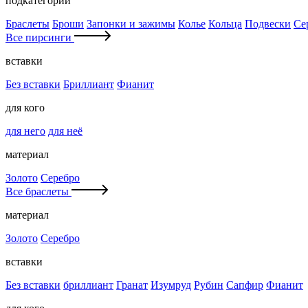
подкатегории
Браслеты
Броши
Запонки и зажимы
Колье
Кольца
Подвески
Се
Все пирсинги
вставки
Без вставки
Бриллиант
Фианит
для кого
для него
для неё
материал
Золото
Серебро
Все браслеты
материал
Золото
Серебро
вставки
Без вставки
бриллиант
Гранат
Изумруд
Рубин
Сапфир
Фианит