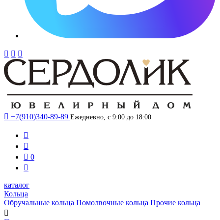




+7(910)340-89-89
Ежедневно, с 9:00 до 18:00



0

каталог
Кольца
Обручальные кольца
Помолвочные кольца
Прочие кольца
