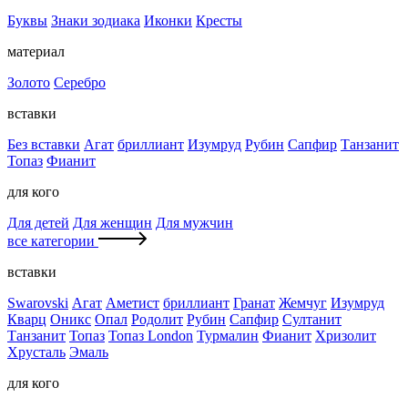
Буквы
Знаки зодиака
Иконки
Кресты
материал
Золото
Серебро
вставки
Без вставки
Агат
бриллиант
Изумруд
Рубин
Сапфир
Танзанит
Топаз
Фианит
для кого
Для детей
Для женщин
Для мужчин
все категории
вставки
Swarovski
Агат
Аметист
бриллиант
Гранат
Жемчуг
Изумруд
Кварц
Оникс
Опал
Родолит
Рубин
Сапфир
Султанит
Танзанит
Топаз
Топаз London
Турмалин
Фианит
Хризолит
Хрусталь
Эмаль
для кого