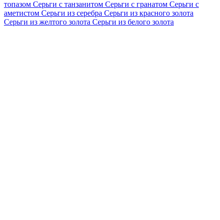
топазом
Серьги с танзанитом
Серьги с гранатом
Серьги с
аметистом
Серьги из серебра
Серьги из красного золота
Серьги из желтого золота
Серьги из белого золота