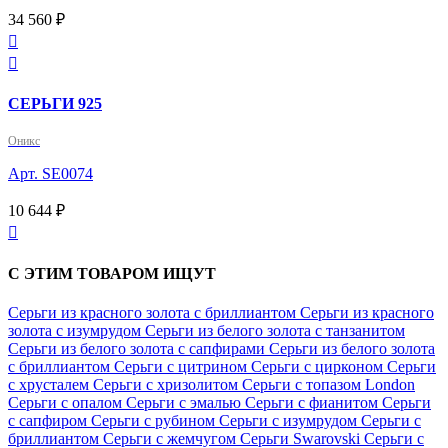
34 560 ₽


СЕРЬГИ 925
Оникс
Арт. SE0074
10 644 ₽

С ЭТИМ ТОВАРОМ ИЩУТ
Серьги из красного золота с бриллиантом
Серьги из красного
золота с изумрудом
Серьги из белого золота с танзанитом
Серьги из белого золота с сапфирами
Серьги из белого золота
с бриллиантом
Серьги с цитрином
Серьги с цирконом
Серьги
с хрусталем
Серьги с хризолитом
Серьги с топазом London
Серьги с опалом
Серьги с эмалью
Серьги с фианитом
Серьги
с сапфиром
Серьги с рубином
Серьги с изумрудом
Серьги с
бриллиантом
Серьги с жемчугом
Серьги Swarovski
Серьги с