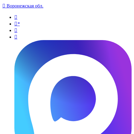

Воронежская обл.

*

