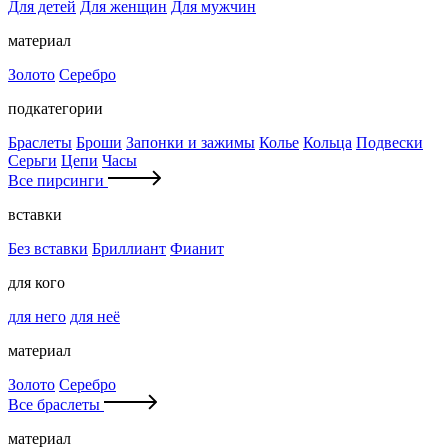
Для детей
Для женщин
Для мужчин
материал
Золото
Серебро
подкатегории
Браслеты
Броши
Запонки и зажимы
Колье
Кольца
Подвески
Серьги
Цепи
Часы
Все пирсинги
вставки
Без вставки
Бриллиант
Фианит
для кого
для него
для неё
материал
Золото
Серебро
Все браслеты
материал