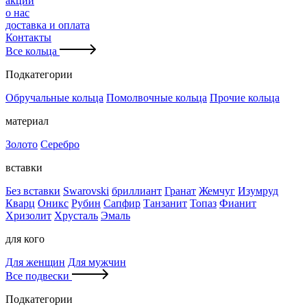
акции
о нас
доставка и оплата
Контакты
Все кольца
Подкатегории
Обручальные кольца
Помолвочные кольца
Прочие кольца
материал
Золото
Серебро
вставки
Без вставки
Swarovski
бриллиант
Гранат
Жемчуг
Изумруд
Кварц
Оникс
Рубин
Сапфир
Танзанит
Топаз
Фианит
Хризолит
Хрусталь
Эмаль
для кого
Для женщин
Для мужчин
Все подвески
Подкатегории