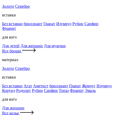
Золото
Серебро
вставки
Без вставки
бриллиант
Гранат
Изумруд
Рубин
Сапфир
Фианит
для кого
Для детей
Для женщин
Для мужчин
Все броши
материал
Золото
Серебро
вставки
Без вставки
Агат
Аметист
бриллиант
Гранат
Жемчуг
Изумруд
Корунд
Родолит
Рубин
Сапфир
Топаз
Фианит
Эмаль
для кого
Для женщин
Все колье