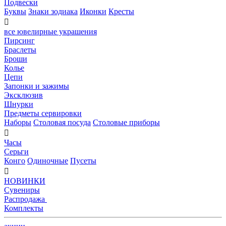
Подвески
Буквы
Знаки зодиака
Иконки
Кресты

все ювелирные украшения
Пирсинг
Браслеты
Броши
Колье
Цепи
Запонки и зажимы
Эксклюзив
Шнурки
Предметы сервировки
Наборы
Столовая посуда
Столовые приборы

Часы
Серьги
Конго
Одиночные
Пусеты

НОВИНКИ
Сувениры
Распродажа
Комплекты