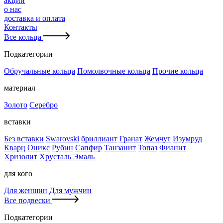
акции
о нас
доставка и оплата
Контакты
Все кольца
Подкатегории
Обручальные кольца
Помолвочные кольца
Прочие кольца
материал
Золото
Серебро
вставки
Без вставки
Swarovski
бриллиант
Гранат
Жемчуг
Изумруд
Кварц
Оникс
Рубин
Сапфир
Танзанит
Топаз
Фианит
Хризолит
Хрусталь
Эмаль
для кого
Для женщин
Для мужчин
Все подвески
Подкатегории