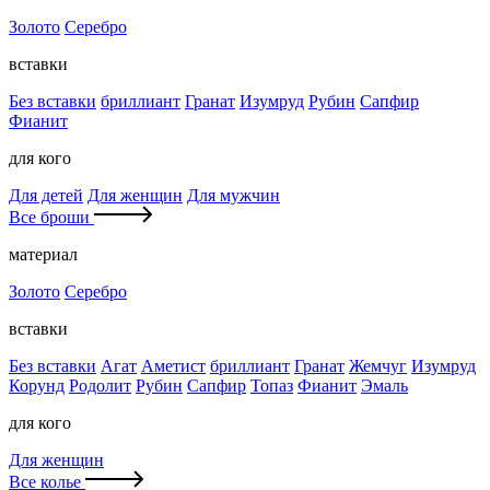
Золото
Серебро
вставки
Без вставки
бриллиант
Гранат
Изумруд
Рубин
Сапфир
Фианит
для кого
Для детей
Для женщин
Для мужчин
Все броши
материал
Золото
Серебро
вставки
Без вставки
Агат
Аметист
бриллиант
Гранат
Жемчуг
Изумруд
Корунд
Родолит
Рубин
Сапфир
Топаз
Фианит
Эмаль
для кого
Для женщин
Все колье