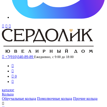




+7(910)340-89-89
Ежедневно, с 9:00 до 18:00



0

каталог
Кольца
Обручальные кольца
Помолвочные кольца
Прочие кольца
