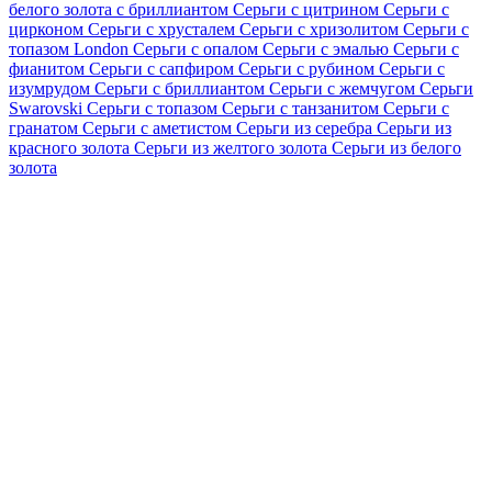
белого золота с бриллиантом
Серьги с цитрином
Серьги с
цирконом
Серьги с хрусталем
Серьги с хризолитом
Серьги с
топазом London
Серьги с опалом
Серьги с эмалью
Серьги с
фианитом
Серьги с сапфиром
Серьги с рубином
Серьги с
изумрудом
Серьги с бриллиантом
Серьги с жемчугом
Серьги
Swarovski
Серьги с топазом
Серьги с танзанитом
Серьги с
гранатом
Серьги с аметистом
Серьги из серебра
Серьги из
красного золота
Серьги из желтого золота
Серьги из белого
золота