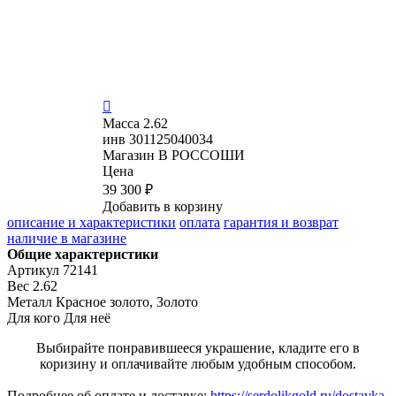

Масса
2.62
инв
301125040034
Магазин
В РОССОШИ
Цена
39 300 ₽
Добавить в корзину
описание и характеристики
оплата
гарантия и возврат
наличие в магазине
Общие характеристики
Артикул
72141
Вес
2.62
Металл
Красное золото, Золото
Для кого
Для неё
Выбирайте понравившееся украшение, кладите его в
коризину и оплачивайте любым удобным способом.
Подробнее об оплате и доставке:
https://serdolikgold.ru/dostavka-