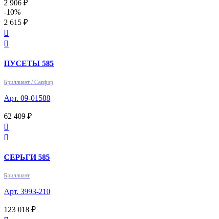
2 906 ₽
-10%
2 615 ₽


ПУСЕТЫ 585
Бриллиант / Сапфир
Арт. 09-01588
62 409 ₽


СЕРЬГИ 585
Бриллиант
Арт. 3993-210
123 018 ₽