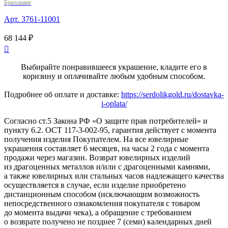
Бриллиант
Арт. 3761-11001
68 144 ₽

Выбирайте понравившееся украшение, кладите его в
коризину и оплачивайте любым удобным способом.
Подробнее об оплате и доставке:
https://serdolikgold.ru/dostavka-
i-oplata/
Согласно ст.5 Закона РФ «О защите прав потребителей» и
пункту 6.2. ОСТ 117-3-002-95, гарантия действует с момента
получения изделия Покупателем. На все ювелирные
украшения составляет 6 месяцев, на часы 2 года с момента
продажи через магазин. Возврат ювелирных изделий
из драгоценных металлов и/или с драгоценными камнями,
а также ювелирных или стальных часов надлежащего качества
осуществляется в случае, если изделие приобретено
дистанционным способом (исключающим возможность
непосредственного ознакомления покупателя с товаром
до момента выдачи чека), а обращение с требованием
о возврате получено не позднее 7 (семи) календарных дней