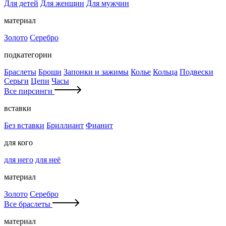
Для детей
Для женщин
Для мужчин
материал
Золото
Серебро
подкатегории
Браслеты
Броши
Запонки и зажимы
Колье
Кольца
Подвески
Серьги
Цепи
Часы
Все пирсинги
вставки
Без вставки
Бриллиант
Фианит
для кого
для него
для неё
материал
Золото
Серебро
Все браслеты
материал