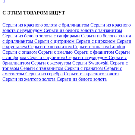

С ЭТИМ ТОВАРОМ ИЩУТ
Серьги из красного золота с бриллиантом
Серьги из красного
золота с изумрудом
Серьги из белого золота с танзанитом
Серьги из белого золота с сапфирами
Серьги из белого золота
с бриллиантом
Серьги с цитрином
Серьги с цирконом
Серьги
с хрусталем
Серьги с хризолитом
Серьги с топазом London
Серьги с опалом
Серьги с эмалью
Серьги с фианитом
Серьги
с сапфиром
Серьги с рубином
Серьги с изумрудом
Серьги с
бриллиантом
Серьги с жемчугом
Серьги Swarovski
Серьги с
топазом
Серьги с танзанитом
Серьги с гранатом
Серьги с
аметистом
Серьги из серебра
Серьги из красного золота
Серьги из желтого золота
Серьги из белого золота