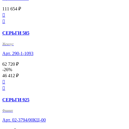
111 654 ₽


СЕРЬГИ 585
Жемчуг
Арт. 290-1-1093
62 720 ₽
-26%
46 412 ₽


СЕРЬГИ 925
Фианит
Арт. 02-3794/00КЦ-00