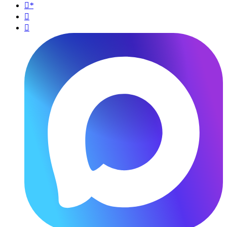
*

