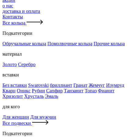
акции
о нас
доставка и оплата
Контакты
Все кольца
Подкатегории
Обручальные кольца
Помолвочные кольца
Прочие кольца
материал
Золото
Серебро
вставки
Без вставки
Swarovski
бриллиант
Гранат
Жемчуг
Изумруд
Кварц
Оникс
Рубин
Сапфир
Танзанит
Топаз
Фианит
Хризолит
Хрусталь
Эмаль
для кого
Для женщин
Для мужчин
Все подвески
Подкатегории