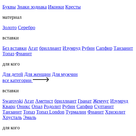
Буквы
Знаки зодиака
Иконки
Кресты
материал
Золото
Серебро
вставки
Без вставки
Агат
бриллиант
Изумруд
Рубин
Сапфир
Танзанит
Топаз
Фианит
для кого
Для детей
Для женщин
Для мужчин
все категории
вставки
Swarovski
Агат
Аметист
бриллиант
Гранат
Жемчуг
Изумруд
Кварц
Оникс
Опал
Родолит
Рубин
Сапфир
Султанит
Танзанит
Топаз
Топаз London
Турмалин
Фианит
Хризолит
Хрусталь
Эмаль
для кого