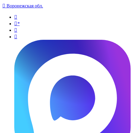

Воронежская обл.

*

