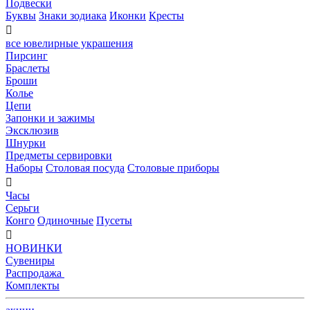
Подвески
Буквы
Знаки зодиака
Иконки
Кресты

все ювелирные украшения
Пирсинг
Браслеты
Броши
Колье
Цепи
Запонки и зажимы
Эксклюзив
Шнурки
Предметы сервировки
Наборы
Столовая посуда
Столовые приборы

Часы
Серьги
Конго
Одиночные
Пусеты

НОВИНКИ
Сувениры
Распродажа
Комплекты