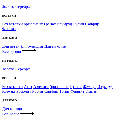
Золото
Серебро
вставки
Без вставки
бриллиант
Гранат
Изумруд
Рубин
Сапфир
Фианит
для кого
Для детей
Для женщин
Для мужчин
Все броши
материал
Золото
Серебро
вставки
Без вставки
Агат
Аметист
бриллиант
Гранат
Жемчуг
Изумруд
Корунд
Родолит
Рубин
Сапфир
Топаз
Фианит
Эмаль
для кого
Для женщин
Все колье