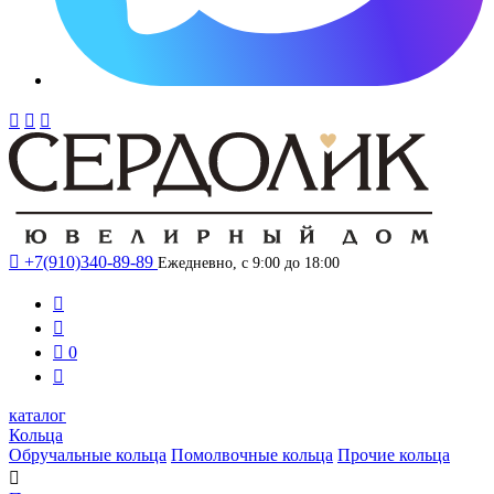




+7(910)340-89-89
Ежедневно, с 9:00 до 18:00



0

каталог
Кольца
Обручальные кольца
Помолвочные кольца
Прочие кольца
