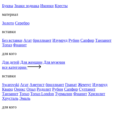
Буквы
Знаки зодиака
Иконки
Кресты
материал
Золото
Серебро
вставки
Без вставки
Агат
бриллиант
Изумруд
Рубин
Сапфир
Танзанит
Топаз
Фианит
для кого
Для детей
Для женщин
Для мужчин
все категории
вставки
Swarovski
Агат
Аметист
бриллиант
Гранат
Жемчуг
Изумруд
Кварц
Оникс
Опал
Родолит
Рубин
Сапфир
Султанит
Танзанит
Топаз
Топаз London
Турмалин
Фианит
Хризолит
Хрусталь
Эмаль
для кого