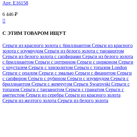
Арт. E16158
6 446 ₽

С ЭТИМ ТОВАРОМ ИЩУТ
Серьги из красного золота с бриллиантом
Серьги из красного
золота с изумрудом
Серьги из белого золота с танзанитом
Серьги из белого золота с сапфирами
Серьги из белого золота
с бриллиантом
Серьги с цитрином
Серьги с цирконом
Серьги
с хрусталем
Серьги с хризолитом
Серьги с топазом London
Серьги с опалом
Серьги с эмалью
Серьги с фианитом
Серьги
с сапфиром
Серьги с рубином
Серьги с изумрудом
Серьги с
бриллиантом
Серьги с жемчугом
Серьги Swarovski
Серьги с
топазом
Серьги с танзанитом
Серьги с гранатом
Серьги с
аметистом
Серьги из серебра
Серьги из красного золота
Серьги из желтого золота
Серьги из белого золота