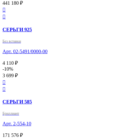
441 180 ₽


СЕРЬГИ 925
Без вставки
Арт. 02-5491/0000-00
4 110 ₽
-10%
3 699 ₽


СЕРЬГИ 585
Бриллиант
Арт. 2-554-10
171 576 ₽