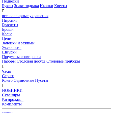
Подвески
Буквы
Знаки зодиака
Иконки
Кресты

все ювелирные украшения
Пирсинг
Браслеты
Броши
Колье
Цепи
Запонки и зажимы
Эксклюзив
Шнурки
Предметы сервировки
Наборы
Столовая посуда
Столовые приборы

Часы
Серьги
Конго
Одиночные
Пусеты

НОВИНКИ
Сувениры
Распродажа
Комплекты