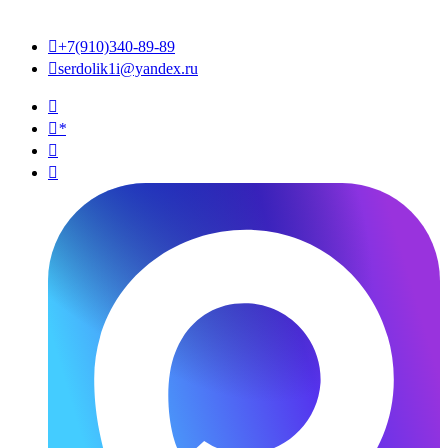

+7(910)340-89-89

serdolik1i@yandex.ru

*

