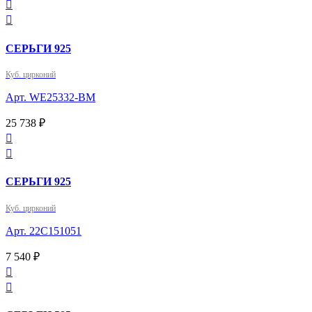


СЕРЬГИ 925
Куб. цирконий
Арт. WE25332-BM
25 738 ₽


СЕРЬГИ 925
Куб. цирконий
Арт. 22С151051
7 540 ₽

