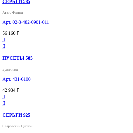
СЕРЬГИ 585
Агат / Фианит
Арт. 02-3-482-0901-011
56 160 ₽


ПУСЕТЫ 585
Бриллиант
Арт. 431-6100
42 934 ₽


СЕРЬГИ 925
Сваровски / Циркон