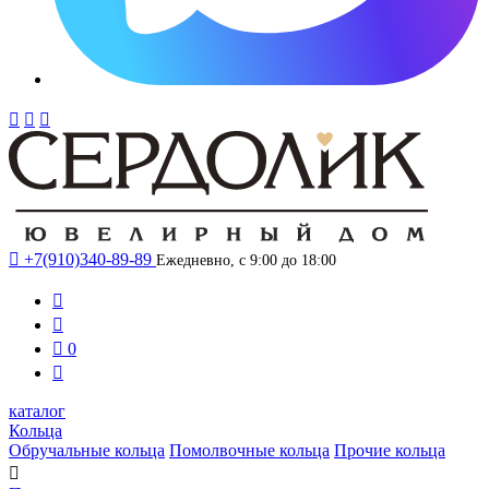




+7(910)340-89-89
Ежедневно, с 9:00 до 18:00



0

каталог
Кольца
Обручальные кольца
Помолвочные кольца
Прочие кольца
