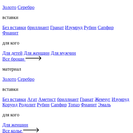
Золото
Серебро
вставки
Без вставки
бриллиант
Гранат
Изумруд
Рубин
Сапфир
Фианит
для кого
Для детей
Для женщин
Для мужчин
Все броши
материал
Золото
Серебро
вставки
Без вставки
Агат
Аметист
бриллиант
Гранат
Жемчуг
Изумруд
Корунд
Родолит
Рубин
Сапфир
Топаз
Фианит
Эмаль
для кого
Для женщин
Все колье