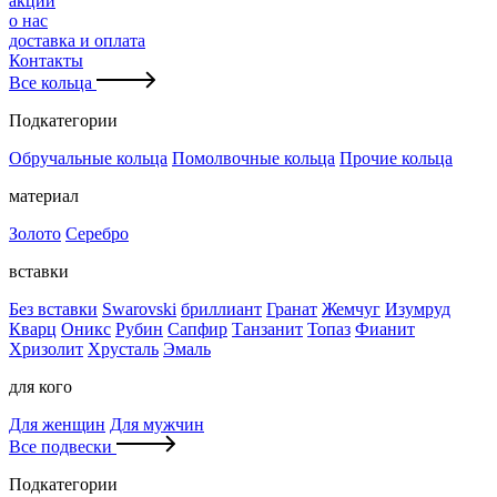
акции
о нас
доставка и оплата
Контакты
Все кольца
Подкатегории
Обручальные кольца
Помолвочные кольца
Прочие кольца
материал
Золото
Серебро
вставки
Без вставки
Swarovski
бриллиант
Гранат
Жемчуг
Изумруд
Кварц
Оникс
Рубин
Сапфир
Танзанит
Топаз
Фианит
Хризолит
Хрусталь
Эмаль
для кого
Для женщин
Для мужчин
Все подвески
Подкатегории