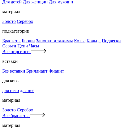
Для детей
Для женщин
Для мужчин
материал
Золото
Серебро
подкатегории
Браслеты
Броши
Запонки и зажимы
Колье
Кольца
Подвески
Серьги
Цепи
Часы
Все пирсинги
вставки
Без вставки
Бриллиант
Фианит
для кого
для него
для неё
материал
Золото
Серебро
Все браслеты
материал