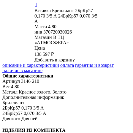

Вставка
Бриллиант 2БрКр57
0,170 3/5 А 24БрКр57 0,070 3/5
А
Масса
4.80
инв
370720030026
Магазин
В ТЦ
«АТМОСФЕРА»
Цена
138 597 ₽
Добавить в корзину
описание и характеристики
оплата
гарантия и возврат
наличие в магазине
Общие характеристики
Артикул
3146-210
Вес
4.80
Металл
Красное золото, Золото
Дополнительная информация:
Бриллиант

2БрКр57 0,170 3/5 А

24БрКр57 0,070 3/5 А
Для кого
Для неё
ИЗДЕЛИЯ ИЗ КОМПЛЕКТА