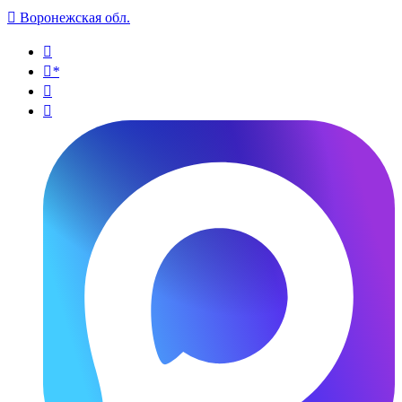

Воронежская обл.

*

