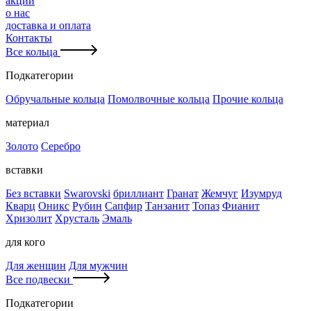
акции
о нас
доставка и оплата
Контакты
Все кольца
Подкатегории
Обручальные кольца
Помолвочные кольца
Прочие кольца
материал
Золото
Серебро
вставки
Без вставки
Swarovski
бриллиант
Гранат
Жемчуг
Изумруд
Кварц
Оникс
Рубин
Сапфир
Танзанит
Топаз
Фианит
Хризолит
Хрусталь
Эмаль
для кого
Для женщин
Для мужчин
Все подвески
Подкатегории