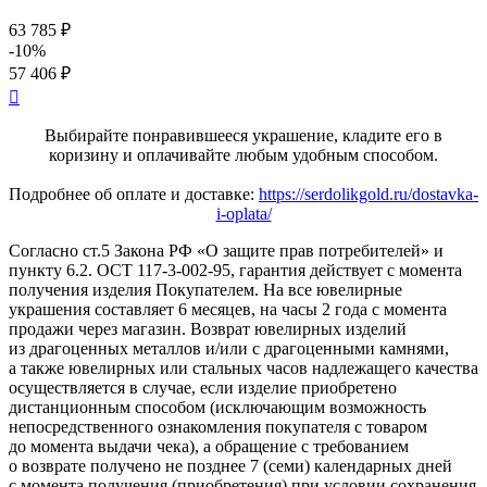
63 785 ₽
-10%
57 406 ₽

Выбирайте понравившееся украшение, кладите его в
коризину и оплачивайте любым удобным способом.
Подробнее об оплате и доставке:
https://serdolikgold.ru/dostavka-
i-oplata/
Согласно ст.5 Закона РФ «О защите прав потребителей» и
пункту 6.2. ОСТ 117-3-002-95, гарантия действует с момента
получения изделия Покупателем. На все ювелирные
украшения составляет 6 месяцев, на часы 2 года с момента
продажи через магазин. Возврат ювелирных изделий
из драгоценных металлов и/или с драгоценными камнями,
а также ювелирных или стальных часов надлежащего качества
осуществляется в случае, если изделие приобретено
дистанционным способом (исключающим возможность
непосредственного ознакомления покупателя с товаром
до момента выдачи чека), а обращение с требованием
о возврате получено не позднее 7 (семи) календарных дней
с момента получения (приобретения) при условии сохранения