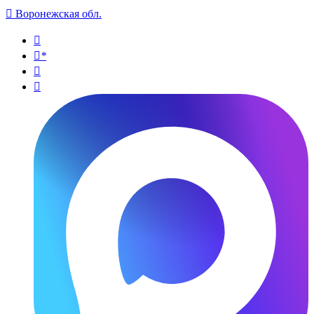

Воронежская обл.

*

