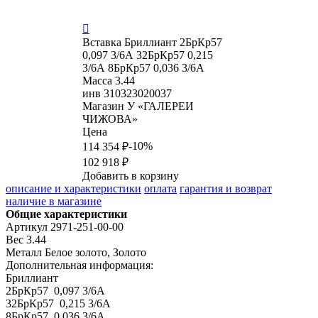

Вставка
Бриллиант 2БрКр57
0,097 3/6А 32БрКр57 0,215
3/6А 8БрКр57 0,036 3/6А
Масса
3.44
инв
310323020037
Магазин
У «ГАЛЕРЕИ
ЧИЖОВА»
Цена
-10%
114 354 ₽
102 918 ₽
Добавить в корзину
описание и характеристики
оплата
гарантия и возврат
наличие в магазине
Общие характеристики
Артикул
2971-251-00-00
Вес
3.44
Металл
Белое золото, Золото
Дополнительная информация:
Бриллиант

2БрКр57  0,097 3/6А

32БрКр57  0,215 3/6А

8БрКр57  0,036 3/6А