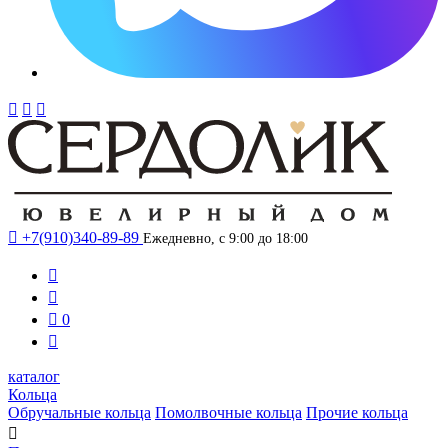




+7(910)340-89-89
Ежедневно, с 9:00 до 18:00



0

каталог
Кольца
Обручальные кольца
Помолвочные кольца
Прочие кольца
