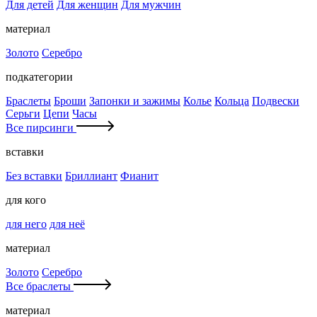
Для детей
Для женщин
Для мужчин
материал
Золото
Серебро
подкатегории
Браслеты
Броши
Запонки и зажимы
Колье
Кольца
Подвески
Серьги
Цепи
Часы
Все пирсинги
вставки
Без вставки
Бриллиант
Фианит
для кого
для него
для неё
материал
Золото
Серебро
Все браслеты
материал