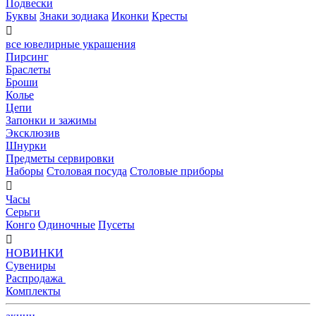
Подвески
Буквы
Знаки зодиака
Иконки
Кресты

все ювелирные украшения
Пирсинг
Браслеты
Броши
Колье
Цепи
Запонки и зажимы
Эксклюзив
Шнурки
Предметы сервировки
Наборы
Столовая посуда
Столовые приборы

Часы
Серьги
Конго
Одиночные
Пусеты

НОВИНКИ
Сувениры
Распродажа
Комплекты