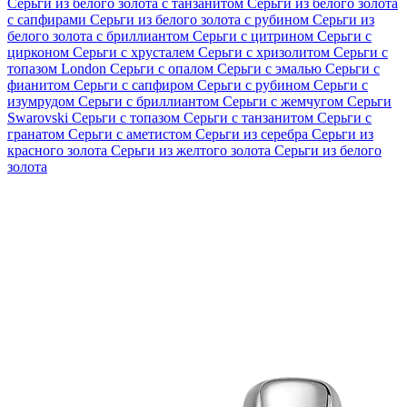
Серьги из белого золота с танзанитом
Серьги из белого золота
с сапфирами
Серьги из белого золота с рубином
Серьги из
белого золота с бриллиантом
Серьги с цитрином
Серьги с
цирконом
Серьги с хрусталем
Серьги с хризолитом
Серьги с
топазом London
Серьги с опалом
Серьги с эмалью
Серьги с
фианитом
Серьги с сапфиром
Серьги с рубином
Серьги с
изумрудом
Серьги с бриллиантом
Серьги с жемчугом
Серьги
Swarovski
Серьги с топазом
Серьги с танзанитом
Серьги с
гранатом
Серьги с аметистом
Серьги из серебра
Серьги из
красного золота
Серьги из желтого золота
Серьги из белого
золота