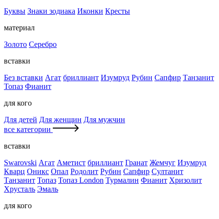
Буквы
Знаки зодиака
Иконки
Кресты
материал
Золото
Серебро
вставки
Без вставки
Агат
бриллиант
Изумруд
Рубин
Сапфир
Танзанит
Топаз
Фианит
для кого
Для детей
Для женщин
Для мужчин
все категории
вставки
Swarovski
Агат
Аметист
бриллиант
Гранат
Жемчуг
Изумруд
Кварц
Оникс
Опал
Родолит
Рубин
Сапфир
Султанит
Танзанит
Топаз
Топаз London
Турмалин
Фианит
Хризолит
Хрусталь
Эмаль
для кого