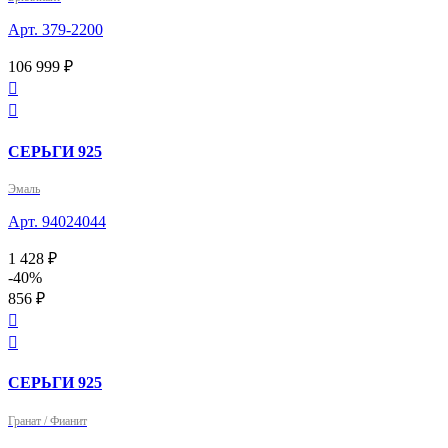
Арт. 379-2200
106 999 ₽


СЕРЬГИ 925
Эмаль
Арт. 94024044
1 428 ₽
-40%
856 ₽


СЕРЬГИ 925
Гранат / Фианит