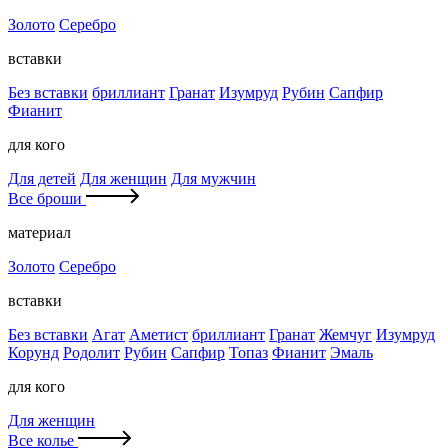
Золото
Серебро
вставки
Без вставки
бриллиант
Гранат
Изумруд
Рубин
Сапфир
Фианит
для кого
Для детей
Для женщин
Для мужчин
Все броши
материал
Золото
Серебро
вставки
Без вставки
Агат
Аметист
бриллиант
Гранат
Жемчуг
Изумруд
Корунд
Родолит
Рубин
Сапфир
Топаз
Фианит
Эмаль
для кого
Для женщин
Все колье