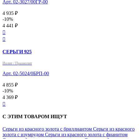
Арт. 02-3027/00ГР-00
4 935 ₽
-10%
4 441 ₽


СЕРЬГИ 925
Иолит / Празиолит
Арт. 02-5024/0БРП-00
4 855 ₽
-10%
4 369 ₽

С ЭТИМ ТОВАРОМ ИЩУТ
Серьги из красного золота с бриллиантом
Серьги из красного
золота с изумрудом
Серьги из красного золота с фианитом