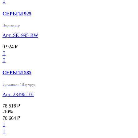

СЕРЬГИ 925
Перламутр
Арт. SE1995-BW
9 924 ₽


СЕРЬГИ 585
Бриллиант / Изумруд
Арт. 23396-101
78 516 ₽
-10%
70 664 ₽

