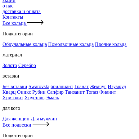
акции
о нас
доставка и оплата
Контакты
Все кольца
Подкатегории
Обручальные кольца
Помолвочные кольца
Прочие кольца
материал
Золото
Серебро
вставки
Без вставки
Swarovski
бриллиант
Гранат
Жемчуг
Изумруд
Кварц
Оникс
Рубин
Сапфир
Танзанит
Топаз
Фианит
Хризолит
Хрусталь
Эмаль
для кого
Для женщин
Для мужчин
Все подвески
Подкатегории