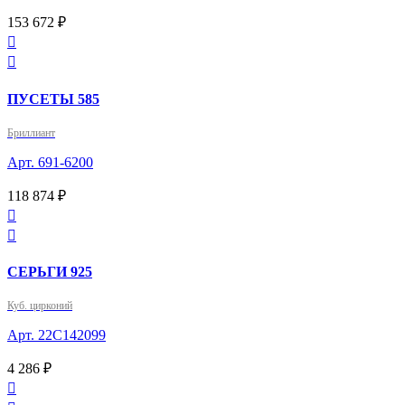
153 672 ₽


ПУСЕТЫ 585
Бриллиант
Арт. 691-6200
118 874 ₽


СЕРЬГИ 925
Куб. цирконий
Арт. 22С142099
4 286 ₽
