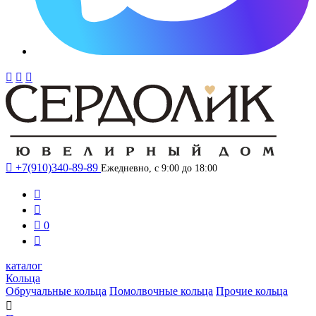




+7(910)340-89-89
Ежедневно, с 9:00 до 18:00



0

каталог
Кольца
Обручальные кольца
Помолвочные кольца
Прочие кольца
