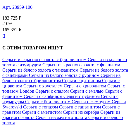
Арт. 23959-100
183 725 ₽
-10%
165 352 ₽

С ЭТИМ ТОВАРОМ ИЩУТ
Серьги из красного золота с бриллиантом
Серьги из красного
золота с изумрудом
Серьги из красного золота с фианитом
Серьги из белого золота с танзанитом
Серьги из белого золота
с сапфирами
Серьги из белого золота с рубином
Серьги из
белого золота с бриллиантом
Серьги с цитрином
Серьги с
цирконом
Серьги с хрусталем
Серьги с хризолитом
Серьги с
топазом London
Серьги с опалом
Серьги с эмалью
Серьги с
фианитом
Серьги с сапфиром
Серьги с рубином
Серьги с
изумрудом
Серьги с бриллиантом
Серьги с жемчугом
Серьги
Swarovski
Серьги с топазом
Серьги с танзанитом
Серьги с
гранатом
Серьги с аметистом
Серьги из серебра
Серьги из
красного золота
Серьги из желтого золота
Серьги из белого
золота