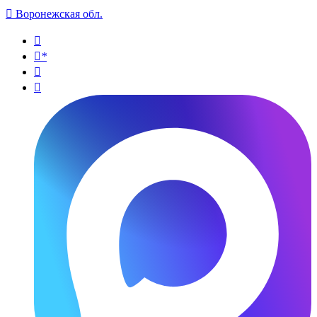

Воронежская обл.

*

