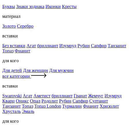
Буквы
Знаки зодиака
Иконки
Кресты
материал
Золото
Серебро
вставки
Без вставки
Агат
бриллиант
Изумруд
Рубин
Сапфир
Танзанит
Топаз
Фианит
для кого
Для детей
Для женщин
Для мужчин
все категории
вставки
Swarovski
Агат
Аметист
бриллиант
Гранат
Жемчуг
Изумруд
Кварц
Оникс
Опал
Родолит
Рубин
Сапфир
Султанит
Танзанит
Топаз
Топаз London
Турмалин
Фианит
Хризолит
Хрусталь
Эмаль
для кого