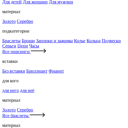
Для детей
Для женщин
Для мужчин
материал
Золото
Серебро
подкатегории
Браслеты
Броши
Запонки и зажимы
Колье
Кольца
Подвески
Серьги
Цепи
Часы
Все пирсинги
вставки
Без вставки
Бриллиант
Фианит
для кого
для него
для неё
материал
Золото
Серебро
Все браслеты
материал