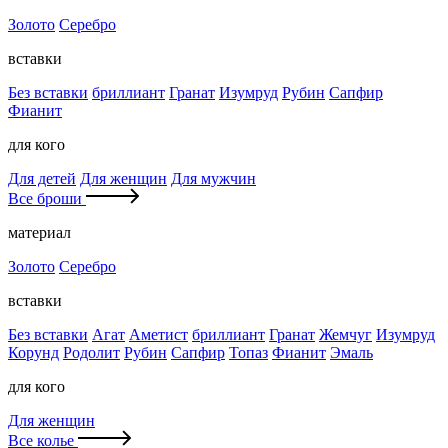
Золото
Серебро
вставки
Без вставки
бриллиант
Гранат
Изумруд
Рубин
Сапфир
Фианит
для кого
Для детей
Для женщин
Для мужчин
Все броши
материал
Золото
Серебро
вставки
Без вставки
Агат
Аметист
бриллиант
Гранат
Жемчуг
Изумруд
Корунд
Родолит
Рубин
Сапфир
Топаз
Фианит
Эмаль
для кого
Для женщин
Все колье