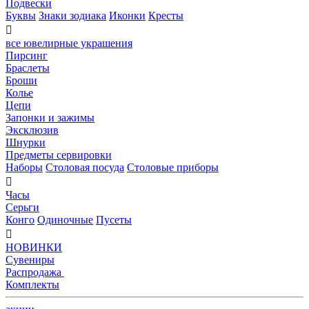
Подвески
Буквы
Знаки зодиака
Иконки
Кресты

все ювелирные украшения
Пирсинг
Браслеты
Броши
Колье
Цепи
Запонки и зажимы
Эксклюзив
Шнурки
Предметы сервировки
Наборы
Столовая посуда
Столовые приборы

Часы
Серьги
Конго
Одиночные
Пусеты

НОВИНКИ
Сувениры
Распродажа
Комплекты