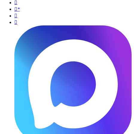

*

