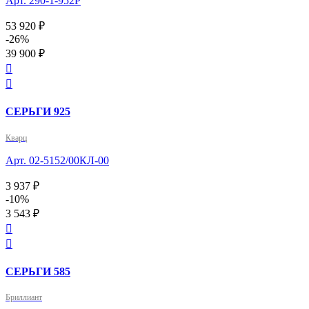
Арт. 290-1-952Р
53 920 ₽
-26%
39 900 ₽


СЕРЬГИ 925
Кварц
Арт. 02-5152/00КЛ-00
3 937 ₽
-10%
3 543 ₽


СЕРЬГИ 585
Бриллиант