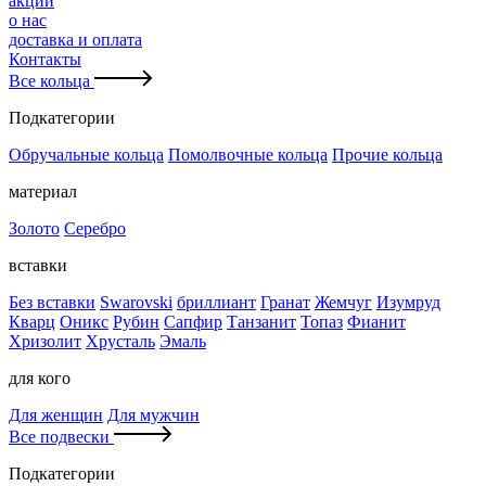
акции
о нас
доставка и оплата
Контакты
Все кольца
Подкатегории
Обручальные кольца
Помолвочные кольца
Прочие кольца
материал
Золото
Серебро
вставки
Без вставки
Swarovski
бриллиант
Гранат
Жемчуг
Изумруд
Кварц
Оникс
Рубин
Сапфир
Танзанит
Топаз
Фианит
Хризолит
Хрусталь
Эмаль
для кого
Для женщин
Для мужчин
Все подвески
Подкатегории