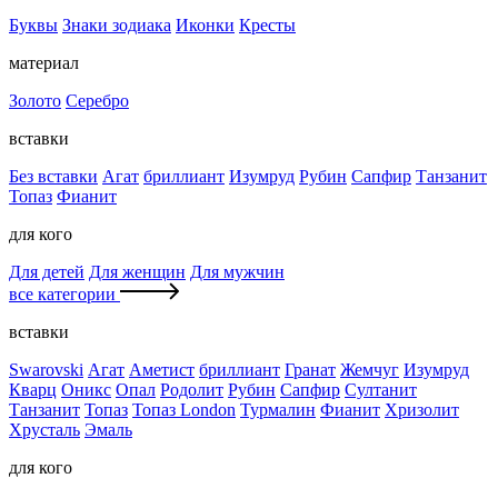
Буквы
Знаки зодиака
Иконки
Кресты
материал
Золото
Серебро
вставки
Без вставки
Агат
бриллиант
Изумруд
Рубин
Сапфир
Танзанит
Топаз
Фианит
для кого
Для детей
Для женщин
Для мужчин
все категории
вставки
Swarovski
Агат
Аметист
бриллиант
Гранат
Жемчуг
Изумруд
Кварц
Оникс
Опал
Родолит
Рубин
Сапфир
Султанит
Танзанит
Топаз
Топаз London
Турмалин
Фианит
Хризолит
Хрусталь
Эмаль
для кого