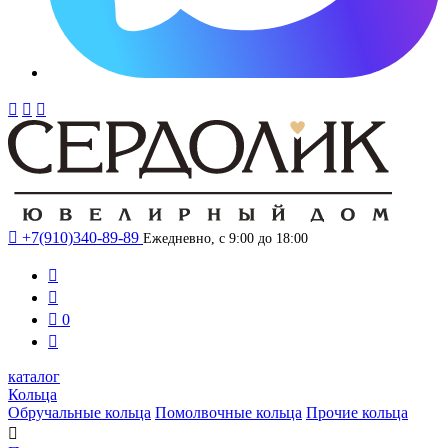




+7(910)340-89-89
Ежедневно, с 9:00 до 18:00



0

каталог
Кольца
Обручальные кольца
Помолвочные кольца
Прочие кольца
