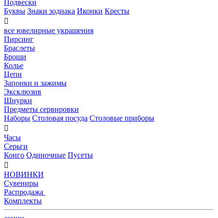
Подвески
Буквы
Знаки зодиака
Иконки
Кресты

все ювелирные украшения
Пирсинг
Браслеты
Броши
Колье
Цепи
Запонки и зажимы
Эксклюзив
Шнурки
Предметы сервировки
Наборы
Столовая посуда
Столовые приборы

Часы
Серьги
Конго
Одиночные
Пусеты

НОВИНКИ
Сувениры
Распродажа
Комплекты