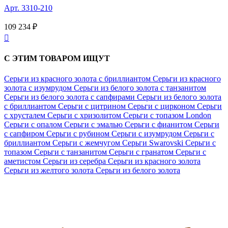
Арт. 3310-210
109 234 ₽

С ЭТИМ ТОВАРОМ ИЩУТ
Серьги из красного золота с бриллиантом
Серьги из красного
золота с изумрудом
Серьги из белого золота с танзанитом
Серьги из белого золота с сапфирами
Серьги из белого золота
с бриллиантом
Серьги с цитрином
Серьги с цирконом
Серьги
с хрусталем
Серьги с хризолитом
Серьги с топазом London
Серьги с опалом
Серьги с эмалью
Серьги с фианитом
Серьги
с сапфиром
Серьги с рубином
Серьги с изумрудом
Серьги с
бриллиантом
Серьги с жемчугом
Серьги Swarovski
Серьги с
топазом
Серьги с танзанитом
Серьги с гранатом
Серьги с
аметистом
Серьги из серебра
Серьги из красного золота
Серьги из желтого золота
Серьги из белого золота