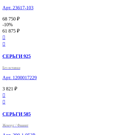
Арт. 23617-103
68 750 ₽
-10%
61 875 ₽


СЕРЬГИ 925
Без вставки
Арт. 1200017229
3 821 ₽


СЕРЬГИ 585
Жемчуг / Фианит