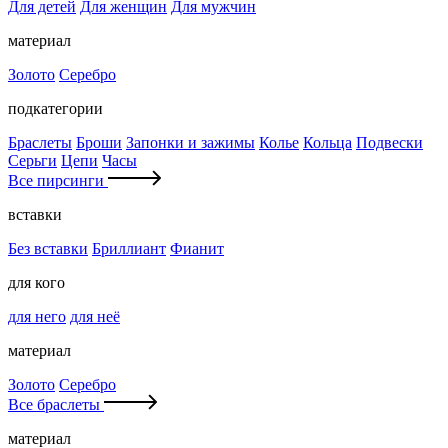
Для детей
Для женщин
Для мужчин
материал
Золото
Серебро
подкатегории
Браслеты
Броши
Запонки и зажимы
Колье
Кольца
Подвески
Серьги
Цепи
Часы
Все пирсинги
вставки
Без вставки
Бриллиант
Фианит
для кого
для него
для неё
материал
Золото
Серебро
Все браслеты
материал