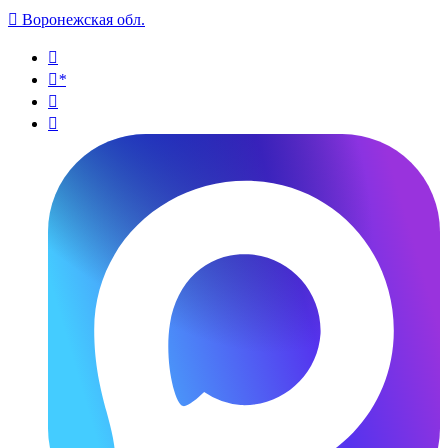

Воронежская обл.

*

