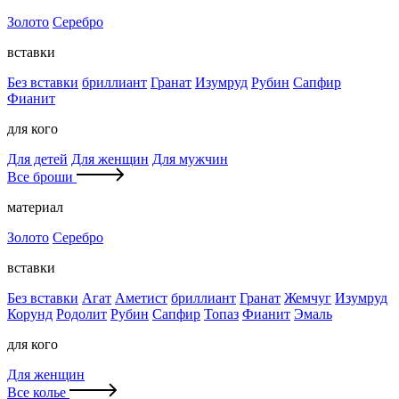
Золото
Серебро
вставки
Без вставки
бриллиант
Гранат
Изумруд
Рубин
Сапфир
Фианит
для кого
Для детей
Для женщин
Для мужчин
Все броши
материал
Золото
Серебро
вставки
Без вставки
Агат
Аметист
бриллиант
Гранат
Жемчуг
Изумруд
Корунд
Родолит
Рубин
Сапфир
Топаз
Фианит
Эмаль
для кого
Для женщин
Все колье