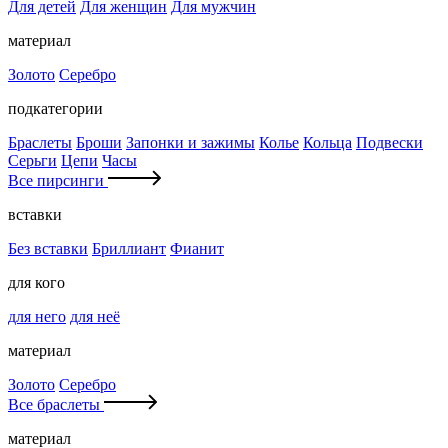
Для детей
Для женщин
Для мужчин
материал
Золото
Серебро
подкатегории
Браслеты
Броши
Запонки и зажимы
Колье
Кольца
Подвески
Серьги
Цепи
Часы
Все пирсинги
вставки
Без вставки
Бриллиант
Фианит
для кого
для него
для неё
материал
Золото
Серебро
Все браслеты
материал