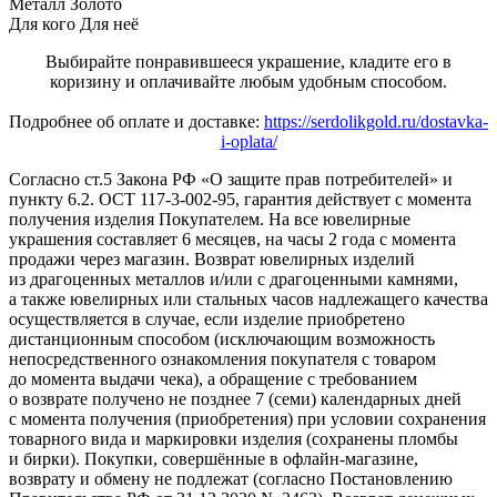
Металл
Золото
Для кого
Для неё
Выбирайте понравившееся украшение, кладите его в
коризину и оплачивайте любым удобным способом.
Подробнее об оплате и доставке:
https://serdolikgold.ru/dostavka-
i-oplata/
Согласно ст.5 Закона РФ «О защите прав потребителей» и
пункту 6.2. ОСТ 117-3-002-95, гарантия действует с момента
получения изделия Покупателем. На все ювелирные
украшения составляет 6 месяцев, на часы 2 года с момента
продажи через магазин. Возврат ювелирных изделий
из драгоценных металлов и/или с драгоценными камнями,
а также ювелирных или стальных часов надлежащего качества
осуществляется в случае, если изделие приобретено
дистанционным способом (исключающим возможность
непосредственного ознакомления покупателя с товаром
до момента выдачи чека), а обращение с требованием
о возврате получено не позднее 7 (семи) календарных дней
с момента получения (приобретения) при условии сохранения
товарного вида и маркировки изделия (сохранены пломбы
и бирки). Покупки, совершённые в офлайн-магазине,
возврату и обмену не подлежат (согласно Постановлению