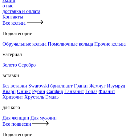
акции
о нас
доставка и оплата
Контакты
Все кольца
Подкатегории
Обручальные кольца
Помолвочные кольца
Прочие кольца
материал
Золото
Серебро
вставки
Без вставки
Swarovski
бриллиант
Гранат
Жемчуг
Изумруд
Кварц
Оникс
Рубин
Сапфир
Танзанит
Топаз
Фианит
Хризолит
Хрусталь
Эмаль
для кого
Для женщин
Для мужчин
Все подвески
Подкатегории