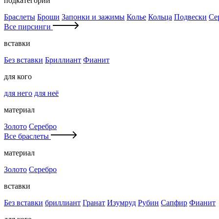
подкатегории
Браслеты
Броши
Запонки и зажимы
Колье
Кольца
Подвески
Се
Все пирсинги
вставки
Без вставки
Бриллиант
Фианит
для кого
для него
для неё
материал
Золото
Серебро
Все браслеты
материал
Золото
Серебро
вставки
Без вставки
бриллиант
Гранат
Изумруд
Рубин
Сапфир
Фианит