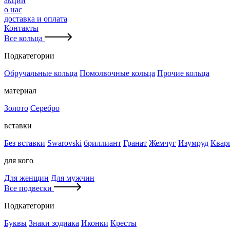
акции
о нас
доставка и оплата
Контакты
Все кольца
Подкатегории
Обручальные кольца
Помолвочные кольца
Прочие кольца
материал
Золото
Серебро
вставки
Без вставки
Swarovski
бриллиант
Гранат
Жемчуг
Изумруд
Квар
для кого
Для женщин
Для мужчин
Все подвески
Подкатегории
Буквы
Знаки зодиака
Иконки
Кресты