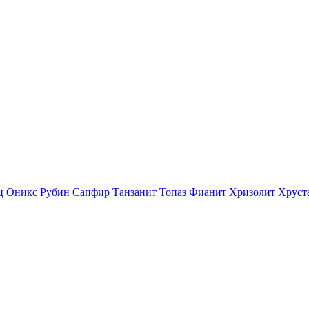
ц
Оникс
Рубин
Сапфир
Танзанит
Топаз
Фианит
Хризолит
Хруст