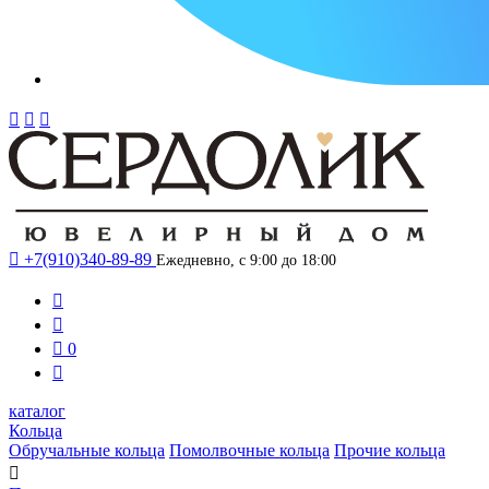




+7(910)340-89-89
Ежедневно, с 9:00 до 18:00



0

каталог
Кольца
Обручальные кольца
Помолвочные кольца
Прочие кольца
