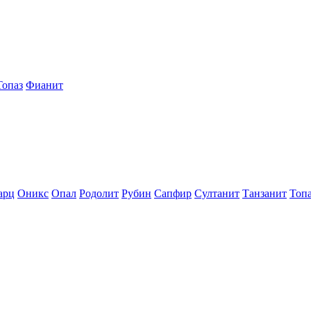
Топаз
Фианит
арц
Оникс
Опал
Родолит
Рубин
Сапфир
Султанит
Танзанит
Топ