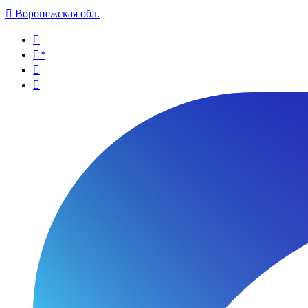

Воронежская обл.

*

