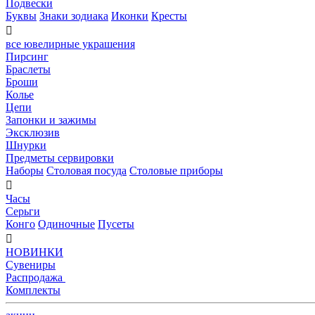
Подвески
Буквы
Знаки зодиака
Иконки
Кресты

все ювелирные украшения
Пирсинг
Браслеты
Броши
Колье
Цепи
Запонки и зажимы
Эксклюзив
Шнурки
Предметы сервировки
Наборы
Столовая посуда
Столовые приборы

Часы
Серьги
Конго
Одиночные
Пусеты

НОВИНКИ
Сувениры
Распродажа
Комплекты