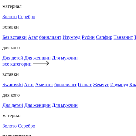
материал
Золото
Серебро
вставки
Без вставки
Агат
бриллиант
Изумруд
Рубин
Сапфир
Танзанит
для кого
Для детей
Для женщин
Для мужчин
все категории
вставки
Swarovski
Агат
Аметист
бриллиант
Гранат
Жемчуг
Изумруд
Кв
для кого
Для детей
Для женщин
Для мужчин
материал
Золото
Серебро