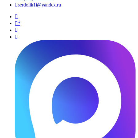

serdolik1i@yandex.ru

*

