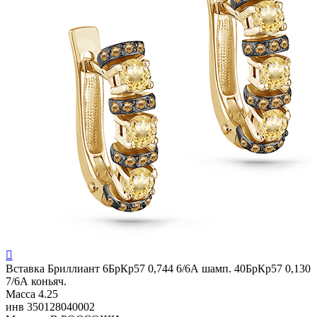

Вставка
Бриллиант 6БрКр57 0,744 6/6А шамп. 40БрКр57 0,130
7/6А коньяч.
Масса
4.25
инв
350128040002