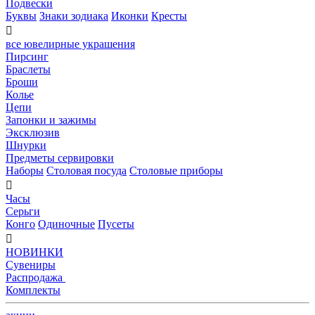
Подвески
Буквы
Знаки зодиака
Иконки
Кресты

все ювелирные украшения
Пирсинг
Браслеты
Броши
Колье
Цепи
Запонки и зажимы
Эксклюзив
Шнурки
Предметы сервировки
Наборы
Столовая посуда
Столовые приборы

Часы
Серьги
Конго
Одиночные
Пусеты

НОВИНКИ
Сувениры
Распродажа
Комплекты