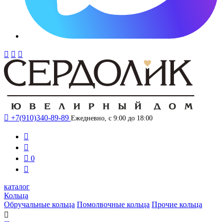




+7(910)340-89-89
Ежедневно, с 9:00 до 18:00



0

каталог
Кольца
Обручальные кольца
Помолвочные кольца
Прочие кольца
