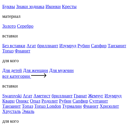
Буквы
Знаки зодиака
Иконки
Кресты
материал
Золото
Серебро
вставки
Без вставки
Агат
бриллиант
Изумруд
Рубин
Сапфир
Танзанит
Топаз
Фианит
для кого
Для детей
Для женщин
Для мужчин
все категории
вставки
Swarovski
Агат
Аметист
бриллиант
Гранат
Жемчуг
Изумруд
Кварц
Оникс
Опал
Родолит
Рубин
Сапфир
Султанит
Танзанит
Топаз
Топаз London
Турмалин
Фианит
Хризолит
Хрусталь
Эмаль
для кого