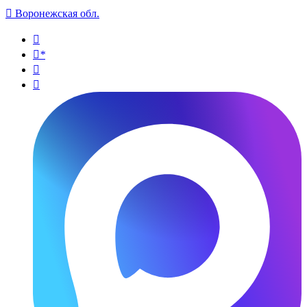

Воронежская обл.

*

