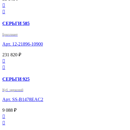


СЕРЬГИ 585
Бриллиант
Арт. 12-21896-10900
231 820 ₽


СЕРЬГИ 925
Куб. цирконий
Арт. SS-B1478EAC2
9 088 ₽

