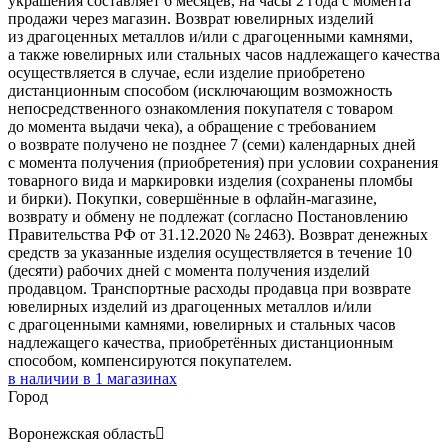
украшения составляет 6 месяцев, на часы 2 года с момента
продажи через магазин. Возврат ювелирных изделий
из драгоценных металлов и/или с драгоценными камнями,
а также ювелирных или стальных часов надлежащего качества
осуществляется в случае, если изделие приобретено
дистанционным способом (исключающим возможность
непосредственного ознакомления покупателя с товаром
до момента выдачи чека), а обращение с требованием
о возврате получено не позднее 7 (семи) календарных дней
с момента получения (приобретения) при условии сохранения
товарного вида и маркировки изделия (сохранены пломбы
и бирки). Покупки, совершённые в офлайн-магазине,
возврату и обмену не подлежат (согласно Постановлению
Правительства РФ от 31.12.2020 № 2463). Возврат денежных
средств за указанные изделия осуществляется в течение 10
(десяти) рабочих дней с момента получения изделий
продавцом. Транспортные расходы продавца при возврате
ювелирных изделий из драгоценных металлов и/или
с драгоценными камнями, ювелирных и стальных часов
надлежащего качества, приобретённых дистанционным
способом, компенсируются покупателем.
в наличии в
1
магазинах
Город
Воронежская область
