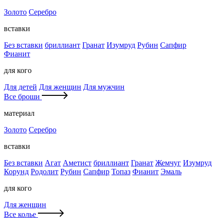
Золото
Серебро
вставки
Без вставки
бриллиант
Гранат
Изумруд
Рубин
Сапфир
Фианит
для кого
Для детей
Для женщин
Для мужчин
Все броши
материал
Золото
Серебро
вставки
Без вставки
Агат
Аметист
бриллиант
Гранат
Жемчуг
Изумруд
Корунд
Родолит
Рубин
Сапфир
Топаз
Фианит
Эмаль
для кого
Для женщин
Все колье