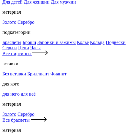
Для детей
Для женщин
Для мужчин
материал
Золото
Серебро
подкатегории
Браслеты
Броши
Запонки и зажимы
Колье
Кольца
Подвески
Серьги
Цепи
Часы
Все пирсинги
вставки
Без вставки
Бриллиант
Фианит
для кого
для него
для неё
материал
Золото
Серебро
Все браслеты
материал