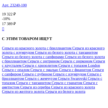
Арт. 23240-100
19 322 ₽
-10%
17 389 ₽

С ЭТИМ ТОВАРОМ ИЩУТ
Серьги из красного золота с бриллиантом
Серьги из красного
золота с изумрудом
Серьги из белого золота с танзанитом
Серьги из белого золота с сапфирами
Серьги из белого золота
с бриллиантом
Серьги с цитрином
Серьги с цирконом
Серьги
с хрусталем
Серьги с хризолитом
Серьги с топазом London
Серьги с опалом
Серьги с эмалью
Серьги с фианитом
Серьги
с сапфиром
Серьги с рубином
Серьги с изумрудом
Серьги с
бриллиантом
Серьги с жемчугом
Серьги Swarovski
Серьги с
топазом
Серьги с танзанитом
Серьги с гранатом
Серьги с
аметистом
Серьги из серебра
Серьги из красного золота
Серьги из желтого золота
Серьги из белого золота