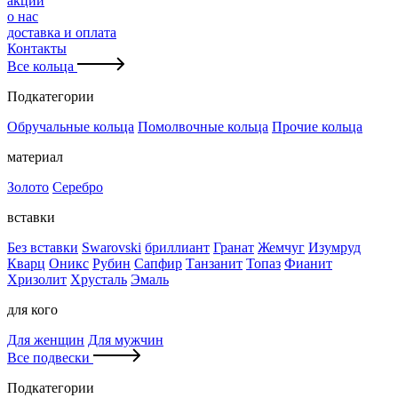
акции
о нас
доставка и оплата
Контакты
Все кольца
Подкатегории
Обручальные кольца
Помолвочные кольца
Прочие кольца
материал
Золото
Серебро
вставки
Без вставки
Swarovski
бриллиант
Гранат
Жемчуг
Изумруд
Кварц
Оникс
Рубин
Сапфир
Танзанит
Топаз
Фианит
Хризолит
Хрусталь
Эмаль
для кого
Для женщин
Для мужчин
Все подвески
Подкатегории