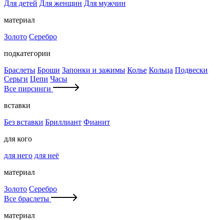
Для детей
Для женщин
Для мужчин
материал
Золото
Серебро
подкатегории
Браслеты
Броши
Запонки и зажимы
Колье
Кольца
Подвески
Серьги
Цепи
Часы
Все пирсинги
вставки
Без вставки
Бриллиант
Фианит
для кого
для него
для неё
материал
Золото
Серебро
Все браслеты
материал