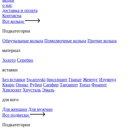
акции
о нас
доставка и оплата
Контакты
Все кольца
Подкатегории
Обручальные кольца
Помолвочные кольца
Прочие кольца
материал
Золото
Серебро
вставки
Без вставки
Swarovski
бриллиант
Гранат
Жемчуг
Изумруд
Кварц
Оникс
Рубин
Сапфир
Танзанит
Топаз
Фианит
Хризолит
Хрусталь
Эмаль
для кого
Для женщин
Для мужчин
Все подвески
Подкатегории