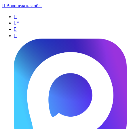

Воронежская обл.

*

