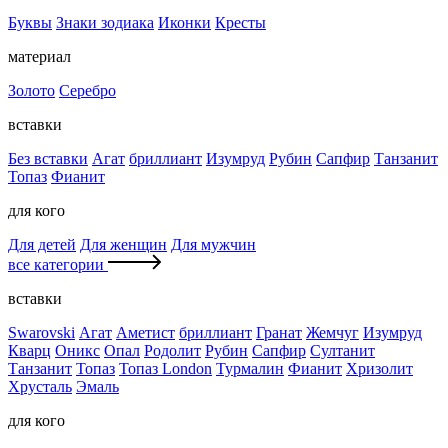
Буквы
Знаки зодиака
Иконки
Кресты
материал
Золото
Серебро
вставки
Без вставки
Агат
бриллиант
Изумруд
Рубин
Сапфир
Танзанит
Топаз
Фианит
для кого
Для детей
Для женщин
Для мужчин
все категории
вставки
Swarovski
Агат
Аметист
бриллиант
Гранат
Жемчуг
Изумруд
Кварц
Оникс
Опал
Родолит
Рубин
Сапфир
Султанит
Танзанит
Топаз
Топаз London
Турмалин
Фианит
Хризолит
Хрусталь
Эмаль
для кого