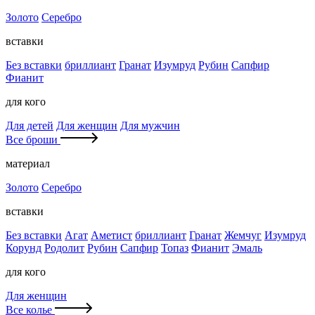
Золото
Серебро
вставки
Без вставки
бриллиант
Гранат
Изумруд
Рубин
Сапфир
Фианит
для кого
Для детей
Для женщин
Для мужчин
Все броши
материал
Золото
Серебро
вставки
Без вставки
Агат
Аметист
бриллиант
Гранат
Жемчуг
Изумруд
Корунд
Родолит
Рубин
Сапфир
Топаз
Фианит
Эмаль
для кого
Для женщин
Все колье