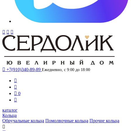




+7(910)340-89-89
Ежедневно, с 9:00 до 18:00



0

каталог
Кольца
Обручальные кольца
Помолвочные кольца
Прочие кольца
