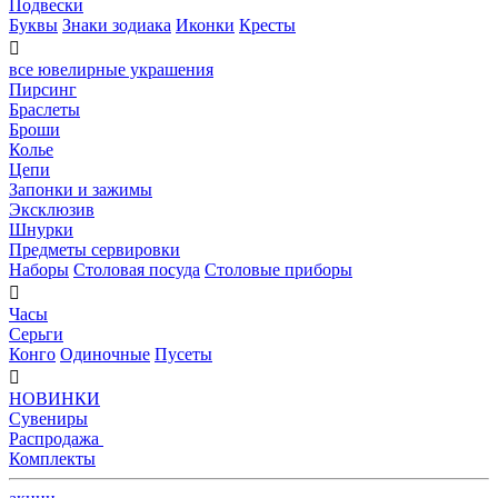
Подвески
Буквы
Знаки зодиака
Иконки
Кресты

все ювелирные украшения
Пирсинг
Браслеты
Броши
Колье
Цепи
Запонки и зажимы
Эксклюзив
Шнурки
Предметы сервировки
Наборы
Столовая посуда
Столовые приборы

Часы
Серьги
Конго
Одиночные
Пусеты

НОВИНКИ
Сувениры
Распродажа
Комплекты