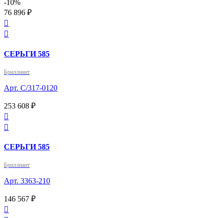
-10%
76 896 ₽


СЕРЬГИ 585
Бриллиант
Арт. С/317-0120
253 608 ₽


СЕРЬГИ 585
Бриллиант
Арт. 3363-210
146 567 ₽
