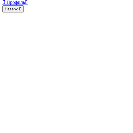

Профиль

Наверх
