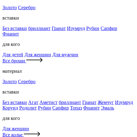
Золото
Серебро
вставки
Без вставки
бриллиант
Гранат
Изумруд
Рубин
Сапфир
Фианит
для кого
Для детей
Для женщин
Для мужчин
Все броши
материал
Золото
Серебро
вставки
Без вставки
Агат
Аметист
бриллиант
Гранат
Жемчуг
Изумруд
Корунд
Родолит
Рубин
Сапфир
Топаз
Фианит
Эмаль
для кого
Для женщин
Все колье