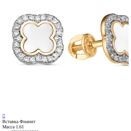

Вставка
Фианит
Масса
1.61