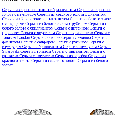
Серьги из красного золота с бриллиантом
Серьги из красного
золота с изумрудом
Серьги из красного золота с фианитом
Серьги из белого золота с танзанитом
Серьги из белого золота
с сапфирами
Серьги из белого золота с рубином
Серьги из
белого золота с бриллиантом
Серьги с цитрином
Серьги с
цирконом
Серьги с хрусталем
Серьги с хризолитом
Серьги с
топазом London
Серьги с опалом
Серьги с эмалью
Серьги с
фианитом
Серьги с сапфиром
Серьги с рубином
Серьги с
изумрудом
Серьги с бриллиантом
Серьги с жемчугом
Серьги
Swarovski
Серьги с топазом
Серьги с танзанитом
Серьги с
гранатом
Серьги с аметистом
Серьги из серебра
Серьги из
красного золота
Серьги из желтого золота
Серьги из белого
золота