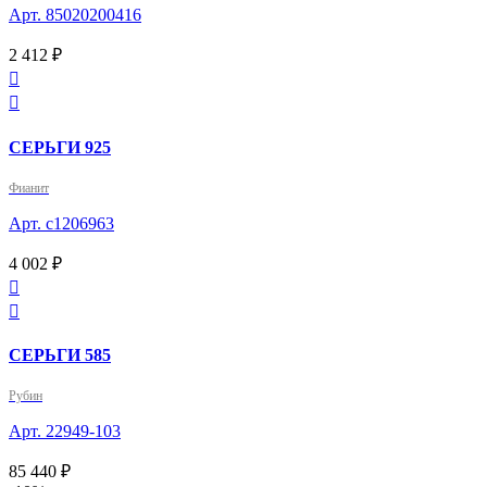
Арт. 85020200416
2 412 ₽


СЕРЬГИ 925
Фианит
Арт. с1206963
4 002 ₽


СЕРЬГИ 585
Рубин
Арт. 22949-103
85 440 ₽