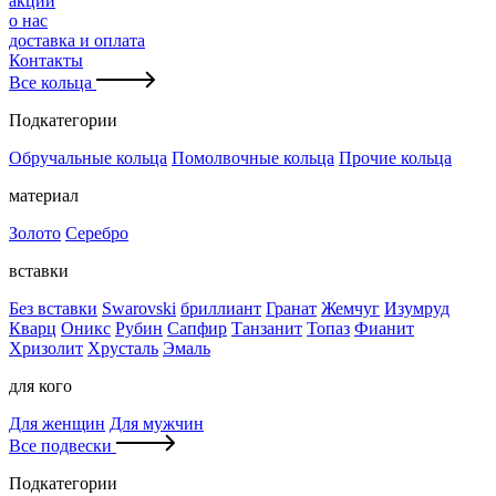
акции
о нас
доставка и оплата
Контакты
Все кольца
Подкатегории
Обручальные кольца
Помолвочные кольца
Прочие кольца
материал
Золото
Серебро
вставки
Без вставки
Swarovski
бриллиант
Гранат
Жемчуг
Изумруд
Кварц
Оникс
Рубин
Сапфир
Танзанит
Топаз
Фианит
Хризолит
Хрусталь
Эмаль
для кого
Для женщин
Для мужчин
Все подвески
Подкатегории