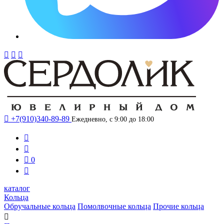




+7(910)340-89-89
Ежедневно, с 9:00 до 18:00



0

каталог
Кольца
Обручальные кольца
Помолвочные кольца
Прочие кольца
