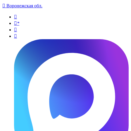

Воронежская обл.

*

