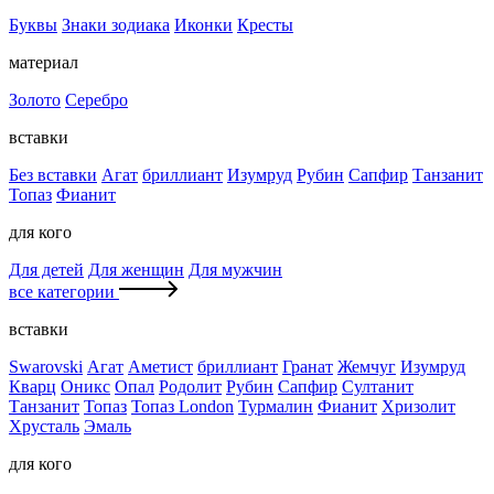
Буквы
Знаки зодиака
Иконки
Кресты
материал
Золото
Серебро
вставки
Без вставки
Агат
бриллиант
Изумруд
Рубин
Сапфир
Танзанит
Топаз
Фианит
для кого
Для детей
Для женщин
Для мужчин
все категории
вставки
Swarovski
Агат
Аметист
бриллиант
Гранат
Жемчуг
Изумруд
Кварц
Оникс
Опал
Родолит
Рубин
Сапфир
Султанит
Танзанит
Топаз
Топаз London
Турмалин
Фианит
Хризолит
Хрусталь
Эмаль
для кого