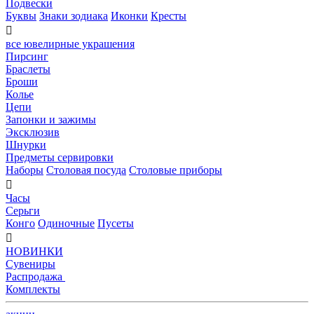
Подвески
Буквы
Знаки зодиака
Иконки
Кресты

все ювелирные украшения
Пирсинг
Браслеты
Броши
Колье
Цепи
Запонки и зажимы
Эксклюзив
Шнурки
Предметы сервировки
Наборы
Столовая посуда
Столовые приборы

Часы
Серьги
Конго
Одиночные
Пусеты

НОВИНКИ
Сувениры
Распродажа
Комплекты