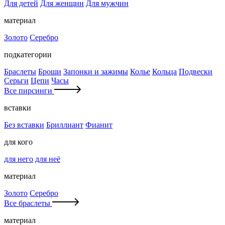
Для детей
Для женщин
Для мужчин
материал
Золото
Серебро
подкатегории
Браслеты
Броши
Запонки и зажимы
Колье
Кольца
Подвески
Серьги
Цепи
Часы
Все пирсинги
вставки
Без вставки
Бриллиант
Фианит
для кого
для него
для неё
материал
Золото
Серебро
Все браслеты
материал